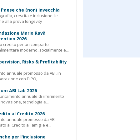
 Paese che (non) invecchia
rafia, crescita e inclusione: le
e alla prova longevity
ndazione Mario Ravà
ention 2026
 credito per un comparto
limentare moderno, socialmente e...
pervision, Risks & Profitability
nto annuale promosso da ABI, in
borazione con DIPO,...
rum ABI Lab 2026
untamento annuale di riferimento
nnovazione, tecnologia e...
edito al Credito 2026
nto annuale promosso da ABI
ato al Credito a Famiglie e...
nche per l'inclusione