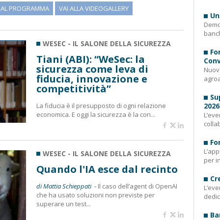
I AL PROGRAMMA
VAI ALLA VIDEOGALLERY
Un
Demog
banch
WESEC - IL SALONE DELLA SICUREZZA
Fo
Tiani (ABI): “WeSec: la
Conv
sicurezza come leva di
Nuovo
fiducia, innovazione e
agroa
competitività”
Su
La fiducia è il presupposto di ogni relazione
2026
economica. E oggi la sicurezza è la con...
L’eve
colla
Fo
L’app
WESEC - IL SALONE DELLA SICUREZZA
per i
Quando l'IA esce dal recinto
Cr
di Mattia Schieppati -
Il caso dell’agent di OpenAI
L’eve
che ha usato soluzioni non previste per
dedic
superare un test...
Ba