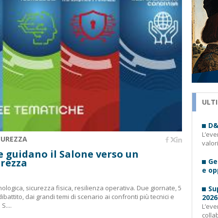
ULTI
D&
L’eve
ICUREZZA
valor
e guidano il Salone verso un
urezza
Ge
e op
cnologica, sicurezza fisica, resilienza operativa. Due giornate, 5
Su
ibattito, dai grandi temi di scenario ai confronti più tecnici e
2026
S....
L’eve
colla