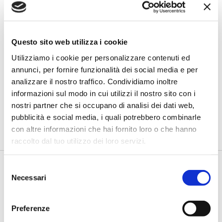
Questo sito web utilizza i cookie
Utilizziamo i cookie per personalizzare contenuti ed
annunci, per fornire funzionalità dei social media e per
IMPRESE
analizzare il nostro traffico. Condividiamo inoltre
Pmi e sostenibilità: l'effetto-Greta
informazioni sul modo in cui utilizzi il nostro sito con i
crea valore
nostri partner che si occupano di analisi dei dati web,
di Mattia Schieppati -
La rubrica doGood di Bancaforte,
pubblicità e social media, i quali potrebbero combinarle
realizzata in collaborazione con doValue, dedica un ...
con altre informazioni che hai fornito loro o che hanno
raccolto dal tuo utilizzo dei loro servizi.
Selezione
Necessari
del
consenso
Preferenze