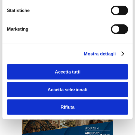
Statistiche
IMPRESE
Rubrica doGood - Quello Spazio, che
Marketing
ha dato valore al tempo
di Mattia Schieppati -
I progetti sviluppati da doValue con Save
the Children presso lo Spazio Mamme di Torr...
Mostra dettagli
Accetta tutti
Accetta selezionati
Rifiuta