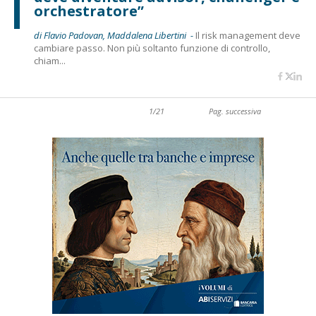
orchestratore”
di Flavio Padovan, Maddalena Libertini -
Il risk management deve
cambiare passo. Non più soltanto funzione di controllo,
chiam...
1/21
Pag. successiva