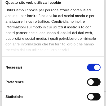
Questo sito web utilizza i cookie
Utilizziamo i cookie per personalizzare contenuti ed
annunci, per fornire funzionalità dei social media e per
analizzare il nostro traffico. Condividiamo inoltre
informazioni sul modo in cui utilizzi il nostro sito con i
nostri partner che si occupano di analisi dei dati web,
pubblicità e social media, i quali potrebbero combinarle
con altre informazioni che hai fornito loro o che hanno
SCENARI
raccolto dal tuo utilizzo dei loro servizi.
Violato (Augeos): “La Loss Data
Collection deve diventare uno
strumento di governance”
Selezione
Necessari
del
di Flavio Padovan, Maddalena Libertini -
La Loss Data Collection
consenso
non può più essere considerata soltanto un archivio degli
eve...
Preferenze
Statistiche