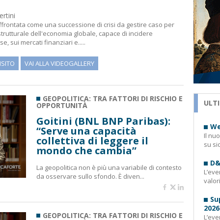
rtini
ffrontata come una successione di crisi da gestire caso per
rutturale dell'economia globale, capace di incidere
e, sui mercati finanziari e.....
ISITO
VAI ALLA VIDEOGALLERY
GEOPOLITICA: TRA FATTORI DI RISCHIO E
ULTI
OPPORTUNITÀ
Goitini (BNL BNP Paribas):
We
“Serve una capacità
Il nu
collettiva di leggere il
su si
mondo che cambia”
D&
La geopolitica non è più una variabile di contesto
L’eve
da osservare sullo sfondo. È diven...
valor
Su
2026
GEOPOLITICA: TRA FATTORI DI RISCHIO E
L’eve