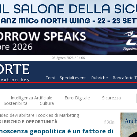
06 Agosto 2026 / 04:06
Temi
Speciali eventi
Rubriche
Bancaforte 
Intelligenza Artificiale
Euro Digitale
Sicurezza
Sostenibilità
Cultura
deo devi abilitare i
cookies di Marketing
DI RISCHIO E OPPORTUNITÀ
onoscenza geopolitica è un fattore di