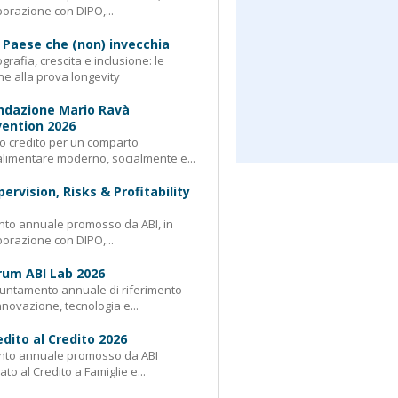
borazione con DIPO,...
 Paese che (non) invecchia
rafia, crescita e inclusione: le
e alla prova longevity
ndazione Mario Ravà
ention 2026
 credito per un comparto
limentare moderno, socialmente e...
pervision, Risks & Profitability
nto annuale promosso da ABI, in
borazione con DIPO,...
rum ABI Lab 2026
untamento annuale di riferimento
nnovazione, tecnologia e...
edito al Credito 2026
nto annuale promosso da ABI
ato al Credito a Famiglie e...