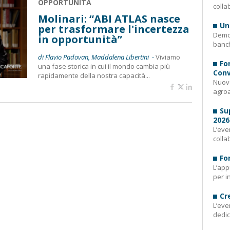
OPPORTUNITÀ
colla
Molinari: “ABI ATLAS nasce
Un
per trasformare l'incertezza
Demog
in opportunità”
banch
di Flavio Padovan, Maddalena Libertini -
Viviamo
Fo
una fase storica in cui il mondo cambia più
Conv
rapidamente della nostra capacità...
Nuovo
agroa
Su
2026
L’eve
colla
Fo
L’app
per i
Cr
L’eve
dedic