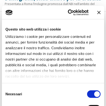
Presentata a Roma l’indagine promossa dall’ABI nell’ambito del
Comitato...
1
/
2
Pag. successiva
Questo sito web utilizza i cookie
Utilizziamo i cookie per personalizzare contenuti ed
annunci, per fornire funzionalità dei social media e per
analizzare il nostro traffico. Condividiamo inoltre
informazioni sul modo in cui utilizzi il nostro sito con i
nostri partner che si occupano di analisi dei dati web,
pubblicità e social media, i quali potrebbero combinarle
con altre informazioni che hai fornito loro o che hanno
raccolto dal tuo utilizzo dei loro servizi.
ULTIMI SPECIALI EVENTI
Selezione
Necessari
del
WeSec - Il Salone della Sicurezza
consenso
Il nuovo appuntamento promosso dall’ABI su sicurezza,