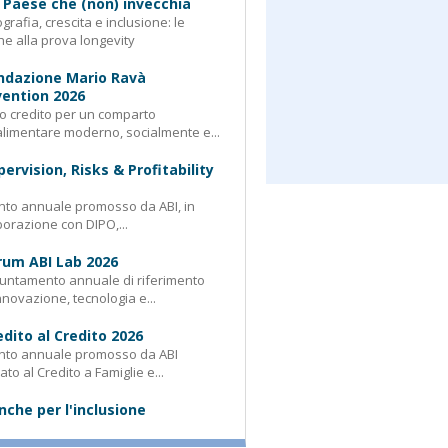
 Paese che (non) invecchia
rafia, crescita e inclusione: le
e alla prova longevity
ndazione Mario Ravà
ention 2026
 credito per un comparto
limentare moderno, socialmente e...
pervision, Risks & Profitability
nto annuale promosso da ABI, in
borazione con DIPO,...
rum ABI Lab 2026
untamento annuale di riferimento
nnovazione, tecnologia e...
edito al Credito 2026
nto annuale promosso da ABI
ato al Credito a Famiglie e...
nche per l'inclusione