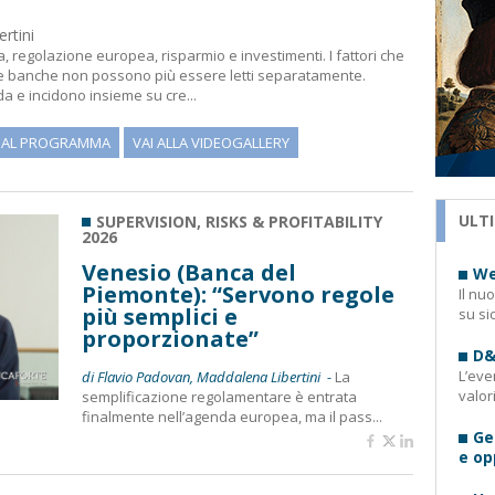
rtini
, regolazione europea, risparmio e investimenti. I fattori che
e banche non possono più essere letti separatamente.
da e incidono insieme su cre...
I AL PROGRAMMA
VAI ALLA VIDEOGALLERY
ULTI
SUPERVISION, RISKS & PROFITABILITY
2026
Venesio (Banca del
We
Piemonte): “Servono regole
Il nu
più semplici e
su si
proporzionate”
D&
L’eve
di Flavio Padovan, Maddalena Libertini -
La
valor
semplificazione regolamentare è entrata
finalmente nell’agenda europea, ma il pass...
Ge
e op