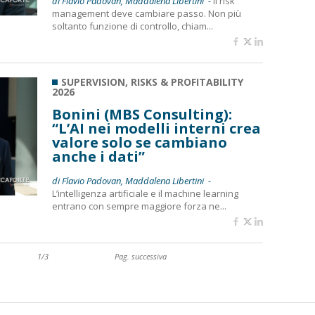
di Flavio Padovan, Maddalena Libertini -
Il risk
management deve cambiare passo. Non più
soltanto funzione di controllo, chiam...
SUPERVISION, RISKS & PROFITABILITY
2026
Bonini (MBS Consulting):
“L’AI nei modelli interni crea
valore solo se cambiano
anche i dati”
di Flavio Padovan, Maddalena Libertini -
L’intelligenza artificiale e il machine learning
entrano con sempre maggiore forza ne...
1/3
Pag. successiva