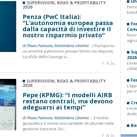
Un
SUPERVISION, RISKS & PROFITABILITY
2026
Demog
banch
Penza (PwC Italia):
“L’autonomia europea passa
Fo
dalla capacità di investire il
Conv
nostro risparmio privato”
Nuovo
agroa
di Flavio Padovan, Maddalena Libertini -
L’Europa ha
un enorme patrimonio privato fermo nei depositi.
Su
La sfida della Savings a...
2026
L’eve
colla
Fo
SUPERVISION, RISKS & PROFITABILITY
2026
L’app
per i
Pepe (KPMG): “I modelli AIRB
restano centrali, ma devono
Cr
adeguarsi ai tempi”
L’eve
dedic
di Flavio Padovan, Maddalena Libertini -
Il rischio
geopolitico è ormai una variabile strutturale nella
Ba
gestione bancaria. Do...