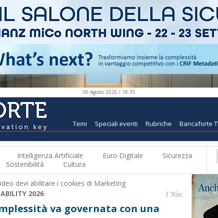
06 Agosto 2026 / 18:35
Temi
Speciali eventi
Rubriche
Bancaforte 
Intelligenza Artificiale
Euro Digitale
Sicurezza
Sostenibilità
Cultura
deo devi abilitare i
cookies di Marketing
ABILITY 2026
complessità va governata con una