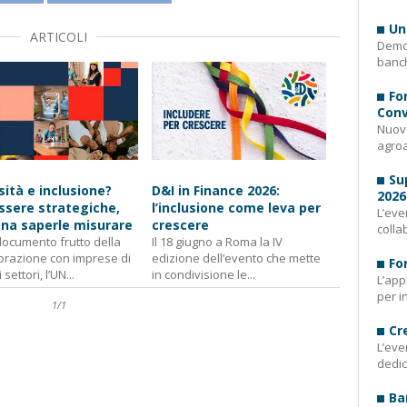
Un
ARTICOLI
Demog
banch
Fo
Conv
Nuovo
agroa
Su
sità e inclusione?
D&I in Finance 2026:
2026
ssere strategiche,
l’inclusione come leva per
L’eve
na saperle misurare
crescere
colla
documento frutto della
Il 18 giugno a Roma la IV
orazione con imprese di
edizione dell’evento che mette
Fo
 settori, l’UN...
in condivisione le...
L’app
per i
1
/
1
Cr
L’eve
dedic
Ba