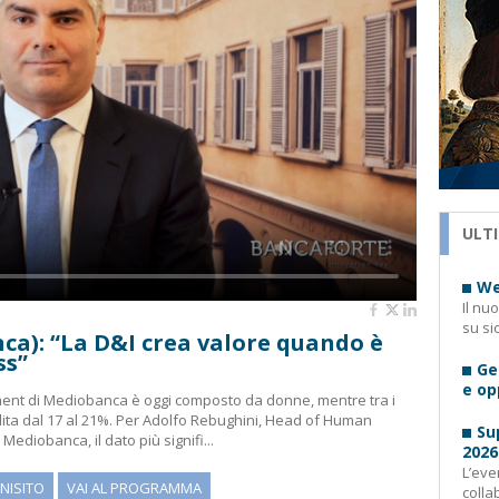
ULTI
We
Il nu
su si
a): “La D&I crea valore quando è
ss”
Ge
e op
ent di Mediobanca è oggi composto da donne, mentre tra i
alita dal 17 al 21%. Per Adolfo Rebughini, Head of Human
Su
ediobanca, il dato più signifi...
2026
L’eve
INISITO
VAI AL PROGRAMMA
colla