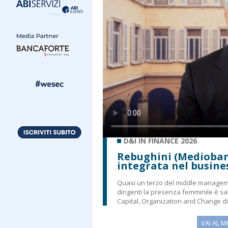
D&I IN FINANCE 2026
Rebughini (Mediobanc
integrata nel busine
Quasi un terzo del middle managem
dirigenti la presenza femminile è s
Capital, Organization and Change di M
VAI AL M