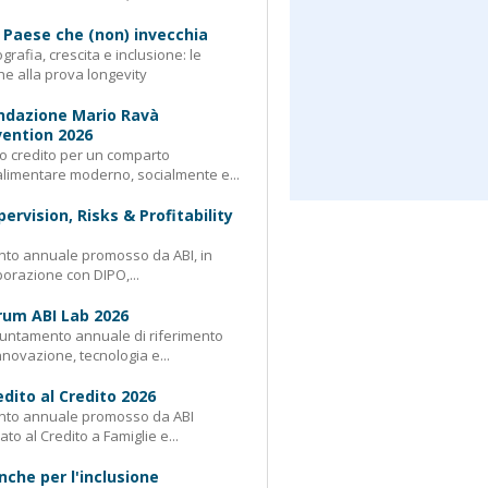
 Paese che (non) invecchia
rafia, crescita e inclusione: le
e alla prova longevity
ndazione Mario Ravà
ention 2026
 credito per un comparto
limentare moderno, socialmente e...
pervision, Risks & Profitability
nto annuale promosso da ABI, in
borazione con DIPO,...
rum ABI Lab 2026
untamento annuale di riferimento
nnovazione, tecnologia e...
edito al Credito 2026
nto annuale promosso da ABI
ato al Credito a Famiglie e...
nche per l'inclusione