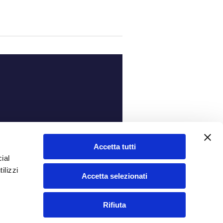
ità
Accetta tutti
ial
ilizzi
Accetta selezionati
Rifiuta