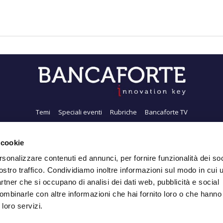
Temi
Speciali eventi
Rubriche
Bancaforte TV
i siamo
Newsletter
FeedRSS
Pubblicità
Privacy
Contatti
Accessibil
 cookie
rsonalizzare contenuti ed annunci, per fornire funzionalità dei soc
ostro traffico. Condividiamo inoltre informazioni sul modo in cui ut
Iscriviti alla Newsletter
partner che si occupano di analisi dei dati web, pubblicità e social
ombinarle con altre informazioni che hai fornito loro o che hanno
 loro servizi.