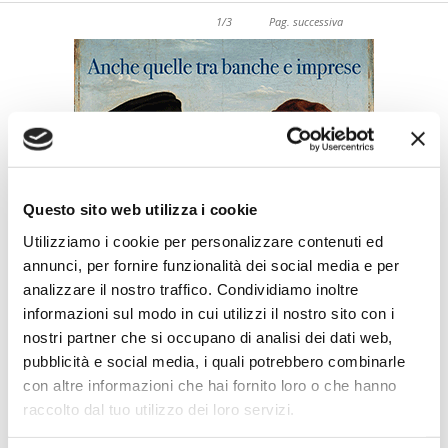
1
/
3
Pag. successiva
Questo sito web utilizza i cookie
Utilizziamo i cookie per personalizzare contenuti ed
annunci, per fornire funzionalità dei social media e per
analizzare il nostro traffico. Condividiamo inoltre
informazioni sul modo in cui utilizzi il nostro sito con i
ULTIMI SPECIALI EVENTI
nostri partner che si occupano di analisi dei dati web,
pubblicità e social media, i quali potrebbero combinarle
WeSec - Il Salone della Sicurezza
con altre informazioni che hai fornito loro o che hanno
Il nuovo appuntamento promosso dall’ABI su sicurezza,
raccolto dal tuo utilizzo dei loro servizi.
geopolitica,...