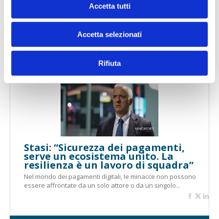
Accetta tutti
Camporeale: Dall’instant europeo
alla dimensione internazionale. Le
banche presidiano innovazione,
Accetta selezionati
fiducia e legalità
La decima edizione del Salone dei Pagamenti si chiude con un
messaggio chiaro: l’innovazione nei pagamenti...
Rifiuta
Stasi: “Sicurezza dei pagamenti,
serve un ecosistema unito. La
resilienza è un lavoro di squadra”
Nel mondo dei pagamenti digitali, le minacce non possono
essere affrontate da un solo attore o da un singolo...