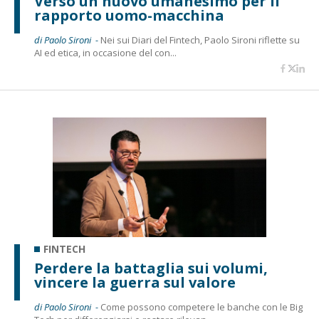
Verso un nuovo umanesimo per il
rapporto uomo-macchina
di Paolo Sironi -
Nei sui Diari del Fintech, Paolo Sironi riflette su
AI ed etica, in occasione del con...
FINTECH
Perdere la battaglia sui volumi,
vincere la guerra sul valore
di Paolo Sironi -
Come possono competere le banche con le Big