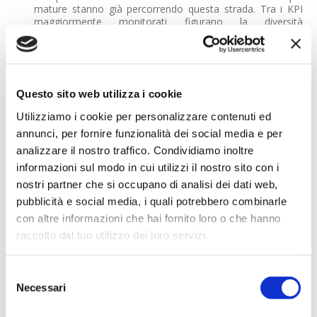
mature stanno già percorrendo questa strada. Tra i KPI
maggiormente monitorati figurano la diversità
demografica, l'equità salariale, il turnover e i processi di
selezione e sviluppo del personale. Cresce inoltre
l'attenzione verso il coinvolgimento diretto dei dipendenti
e verso pratiche di self-identification relative a dimensioni
quali orientamento sessuale, identità di genere ed etnia,
Questo sito web utilizza i cookie
pur nel rispetto delle normative sulla privacy.
Utilizziamo i cookie per personalizzare contenuti ed
Proprio il rapporto tra raccolta dati e tutela della privacy
annunci, per fornire funzionalità dei social media e per
rappresenta una delle principali sfide evidenziate dal
documento, insieme alla necessità di definire indicatori
analizzare il nostro traffico. Condividiamo inoltre
realmente comparabili, digitalizzare i sistemi di
informazioni sul modo in cui utilizzi il nostro sito con i
monitoraggio e misurare il valore generato dalle iniziative
nostri partner che si occupano di analisi dei dati web,
di inclusione.
pubblicità e social media, i quali potrebbero combinarle
con altre informazioni che hai fornito loro o che hanno
raccolto dal tuo utilizzo dei loro servizi.
Selezione
Necessari
del
consenso