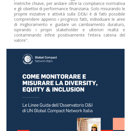
metriche chiave, per andare oltre la compliance normativa
e gli obiettivi di performance finanziaria. Solo misurando le
proprie iniziative e attività sulla DE&I è di fatti possibile
comprendere appieno i progressi fatti, individuare le aree
di miglioramento e guidare un cambiamento duraturo,
ispirando i propri stakeholder e ulteriori realtà e
contaminando infine positivamente l'intera catena del
valore".