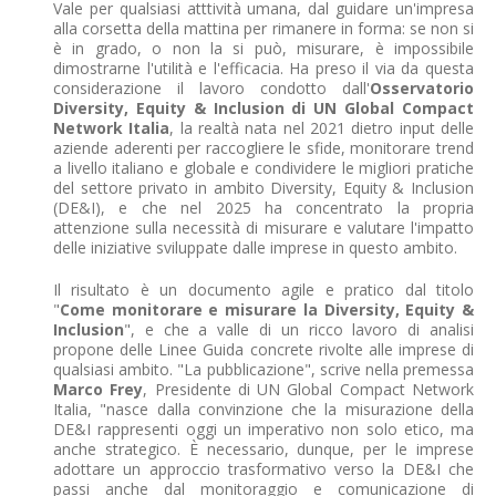
Vale per qualsiasi atttività umana, dal guidare un'impresa
alla corsetta della mattina per rimanere in forma: se non si
è in grado, o non la si può, misurare, è impossibile
dimostrarne l'utilità e l'efficacia. Ha preso il via da questa
considerazione il lavoro condotto dall'
Osservatorio
Diversity, Equity & Inclusion di UN Global Compact
Network Italia
, la realtà nata nel 2021 dietro input delle
aziende aderenti per raccogliere le sfide, monitorare trend
a livello italiano e globale e condividere le migliori pratiche
del settore privato in ambito Diversity, Equity & Inclusion
(DE&I), e che nel 2025 ha concentrato la propria
attenzione sulla necessità di misurare e valutare l'impatto
delle iniziative sviluppate dalle imprese in questo ambito.
Il risultato è un documento agile e pratico dal titolo
"
Come monitorare e misurare la Diversity, Equity &
Inclusion
", e che a valle di un ricco lavoro di analisi
propone delle Linee Guida concrete rivolte alle imprese di
qualsiasi ambito. "La pubblicazione", scrive nella premessa
Marco Frey
, Presidente di UN Global Compact Network
Italia, "nasce dalla convinzione che la misurazione della
DE&I rappresenti oggi un imperativo non solo etico, ma
anche strategico. È necessario, dunque, per le imprese
adottare un approccio trasformativo verso la DE&I che
passi anche dal monitoraggio e comunicazione di