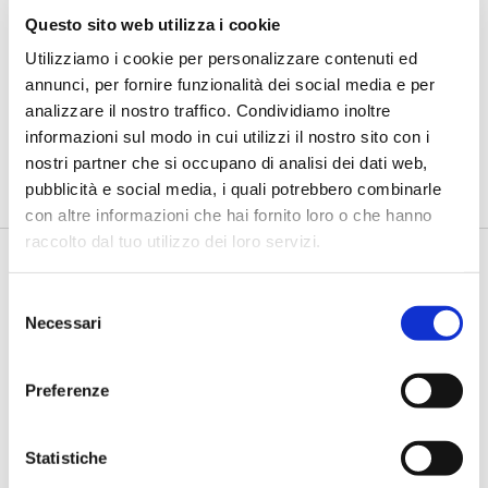
Questo sito web utilizza i cookie
SPECIALI EVENTI
Utilizziamo i cookie per personalizzare contenuti ed
Osservatorio Digital Marketing e
annunci, per fornire funzionalità dei social media e per
Comunicazione integrata
analizzare il nostro traffico. Condividiamo inoltre
di -
Il percorso di approfondimento tra i principali temi di
informazioni sul modo in cui utilizzi il nostro sito con i
innovazione nel marketing e nella comunicazione con il
nostri partner che si occupano di analisi dei dati web,
mercato retail
pubblicità e social media, i quali potrebbero combinarle
con altre informazioni che hai fornito loro o che hanno
raccolto dal tuo utilizzo dei loro servizi.
Selezione
Necessari
del
consenso
Preferenze
SPECIALI EVENTI
Statistiche
Il Salone dei Pagamenti 2025