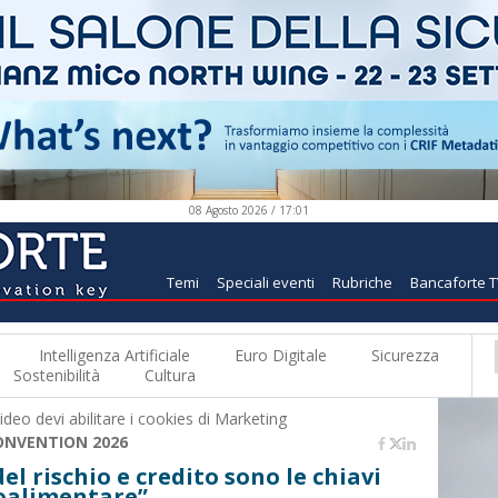
08 Agosto 2026 / 17:01
Temi
Speciali eventi
Rubriche
Bancaforte 
Intelligenza Artificiale
Euro Digitale
Sicurezza
Sostenibilità
Cultura
deo devi abilitare i
cookies di Marketing
ONVENTION 2026
el rischio e credito sono le chiavi
roalimentare”