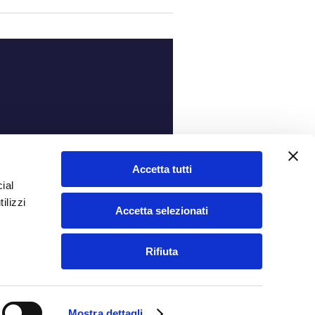
ità
Accetta tutti
ial
ilizzi
Accetta selezionati
Rifiuta
Mostra dettagli