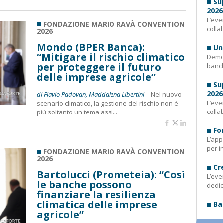
Su
2026
L’eve
FONDAZIONE MARIO RAVÀ CONVENTION
colla
2026
Mondo (BPER Banca):
Un
“Mitigare il rischio climatico
Demog
per proteggere il futuro
banch
delle imprese agricole”
Su
2026
di Flavio Padovan, Maddalena Libertini -
Nel nuovo
L’eve
scenario climatico, la gestione del rischio non è
colla
più soltanto un tema assi...
Fo
L’app
per i
FONDAZIONE MARIO RAVÀ CONVENTION
2026
Cr
Bartolucci (Prometeia): “Così
L’eve
le banche possono
dedic
finanziare la resilienza
climatica delle imprese
Ba
agricole”