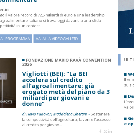
rtini
 il valore record di 72,5 miliardi di euro e una leadership
groalimentare italiano si trova oggi davanti a una sfida
titività in un contest....
I AL PROGRAMMA
VAI ALLA VIDEOGALLERY
ULTI
FONDAZIONE MARIO RAVÀ CONVENTION
2026
Vigliotti (BEI): “La BEI
We
accelera sul credito
Il nu
all’agroalimentare: già
su si
erogato metà del piano da 3
D&
miliardi per giovani e
L’eve
donne”
valor
di Flavio Padovan, Maddalena Libertini -
Sostenere
Ge
la competitività dell’agricoltura, favorire l’accesso
e op
al credito per giovan...