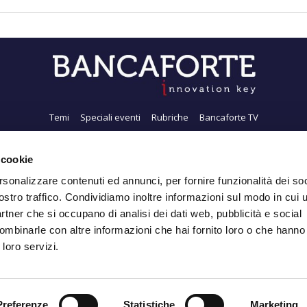
Temi
Speciali eventi
Rubriche
Bancaforte TV
i siamo
Newsletter
FeedRSS
Pubblicità
Privacy
Contatti
Accessibil
 cookie
rsonalizzare contenuti ed annunci, per fornire funzionalità dei soc
ostro traffico. Condividiamo inoltre informazioni sul modo in cui ut
Iscriviti alla Newsletter
partner che si occupano di analisi dei dati web, pubblicità e social
ombinarle con altre informazioni che hai fornito loro o che hanno
 loro servizi.
Copyright ABIServizi S.p.A. 2026 P.Iva 00988761003.
Preferenze
Statistiche
Marketing