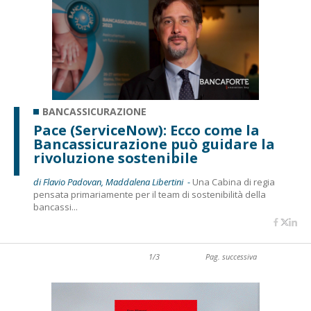
BANCASSICURAZIONE
Pace (ServiceNow): Ecco come la
Bancassicurazione può guidare la
rivoluzione sostenibile
di Flavio Padovan, Maddalena Libertini -
Una Cabina di regia
pensata primariamente per il team di sostenibilità della
bancassi...
1/3
Pag. successiva