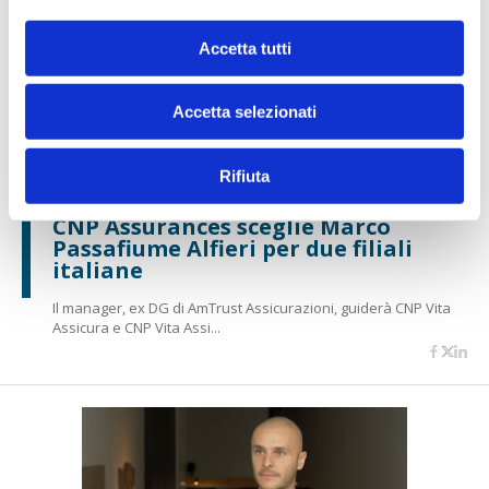
Accetta tutti
Accetta selezionati
Rifiuta
BANCASSICURAZIONE
CARRIERE
CNP Assurances sceglie Marco
Passafiume Alfieri per due filiali
italiane
Il manager, ex DG di AmTrust Assicurazioni, guiderà CNP Vita
Assicura e CNP Vita Assi...