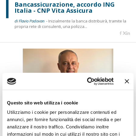
Bancassicurazione, accordo ING
Italia - CNP Vita Assicura
di Flavio Padovan -
Inizialmente la banca distribuirà, tramite la
propria rete di consulenti, una polizza...
Questo sito web utilizza i cookie
BANCASSICURAZIONE
CARRIERE
Renato Antonini nuovo AD di Zurich
Utilizziamo i cookie per personalizzare contenuti ed
Investments Life
annunci, per fornire funzionalità dei social media e per
analizzare il nostro traffico. Condividiamo inoltre
di Flavio Padovan -
Il manager, finora Responsabile Direzione
informazioni sul modo in cui utilizzi il nostro sito con i
Vita e Welfare di Italiana Assicurazioni (R...