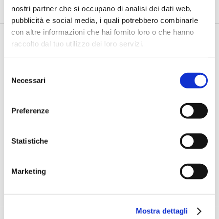
nostri partner che si occupano di analisi dei dati web,
pubblicità e social media, i quali potrebbero combinarle
con altre informazioni che hai fornito loro o che hanno
raccolto dal tuo utilizzo dei loro servizi.
Selezione
Necessari
del
consenso
Preferenze
BANCASSICURAZIONE
Bancassicurazione: l'approccio
Statistiche
integrato di Armundia Group
di Gianluca Berghella* -
Un futuro del servizio di
Marketing
bancassurance sempre più integrato e personalizzato,
grazie...
Mostra dettagli