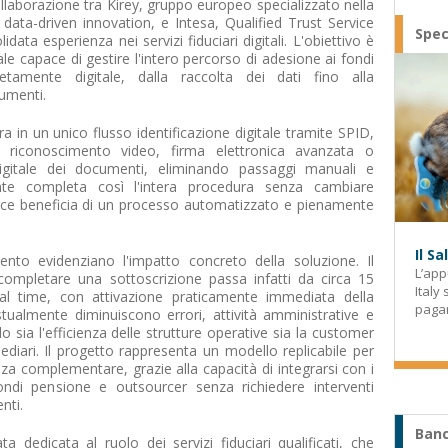
laborazione tra Kirey, gruppo europeo specializzato nella
data-driven innovation, e Intesa, Qualified Trust Service
Spec
ata esperienza nei servizi fiduciari digitali. L'obiettivo è
tale capace di gestire l'intero percorso di adesione ai fondi
tamente digitale, dalla raccolta dei dati fino alla
umenti.
a in un unico flusso identificazione digitale tramite SPID,
 o riconoscimento video, firma elettronica avanzata o
digitale dei documenti, eliminando passaggi manuali e
tente completa così l'intera procedura senza cambiare
fice beneficia di un processo automatizzato e pienamente
Il S
l'evento evidenziano l'impatto concreto della soluzione. Il
L’app
mpletare una sottoscrizione passa infatti da circa 15
Italy
al time, con attivazione praticamente immediata della
paga
stualmente diminuiscono errori, attività amministrative e
 sia l'efficienza delle strutture operative sia la customer
ediari. Il progetto rappresenta un modello replicabile per
nza complementare, grazie alla capacità di integrarsi con i
ondi pensione e outsourcer senza richiedere interventi
enti.
Banc
ta dedicata al ruolo dei servizi fiduciari qualificati, che