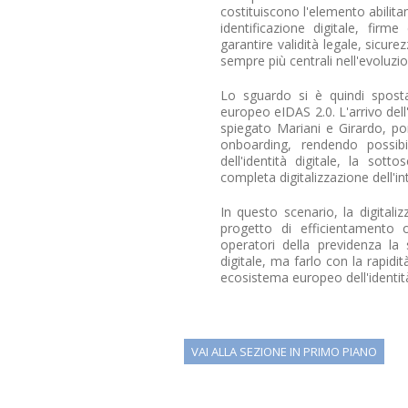
costituiscono l'elemento abilita
identificazione digitale, fir
garantire validità legale, sicur
sempre più centrali nell'evoluzion
Lo sguardo si è quindi sposta
europeo eIDAS 2.0. L'arrivo dell
spiegato Mariani e Girardo, por
onboarding, rendendo possibil
dell'identità digitale, la sott
completa digitalizzazione dell'int
In questo scenario, la digital
progetto di efficientamento 
operatori della previdenza la
digitale, ma farlo con la rapidi
ecosistema europeo dell'identità d
VAI ALLA SEZIONE IN PRIMO PIANO