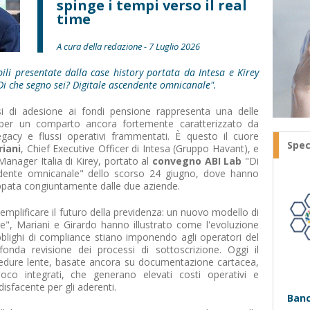
spinge i tempi verso il real
time
A cura della redazione - 7 Luglio 2026
bili presentate dalla case history portata da Intesa e Kirey
i che segno sei? Digitale ascendente omnicanale".
ssi di adesione ai fondi pensione rappresenta una delle
e per un comparto ancora fortemente caratterizzato da
egacy e flussi operativi frammentati. È questo il cuore
Spec
iani
, Chief Executive Officer di Intesa (Gruppo Havant), e
Manager Italia di Kirey, portato al
convegno ABI Lab
"Di
ndente omnicanale" dello scorso 24 giugno, dove hanno
uppata congiuntamente dalle due aziende.
Semplificare il futuro della previdenza: un nuovo modello di
e", Mariani e Girardo hanno illustrato come l'evoluzione
blighi di compliance stiano imponendo agli operatori del
fonda revisione dei processi di sottoscrizione. Oggi il
edure lente, basate ancora su documentazione cartacea,
oco integrati, che generano elevati costi operativi e
sfacente per gli aderenti.
Banc