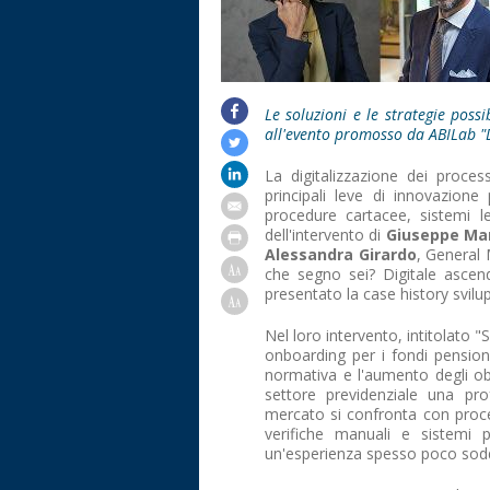
Le soluzioni e le strategie possi
all'evento promosso da ABILab "D
La digitalizzazione dei proce
principali leve di innovazion
procedure cartacee, sistemi l
dell'intervento di
Giuseppe Mar
Alessandra Girardo
, General 
che segno sei? Digitale asce
presentato la case history svil
Nel loro intervento, intitolato "
onboarding per i fondi pension
normativa e l'aumento degli ob
settore previdenziale una pro
mercato si confronta con proc
verifiche manuali e sistemi p
un'esperienza spesso poco soddi