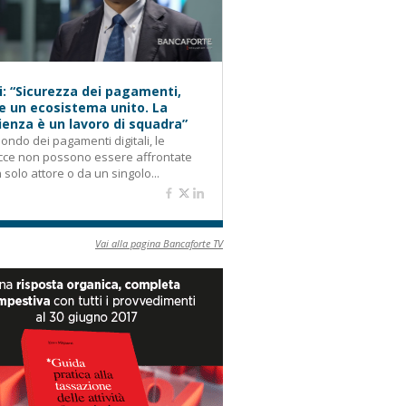
i: “Sicurezza dei pagamenti,
e un ecosistema unito. La
lienza è un lavoro di squadra”
ondo dei pagamenti digitali, le
cce non possono essere affrontate
 solo attore o da un singolo...
Vai alla pagina Bancaforte TV