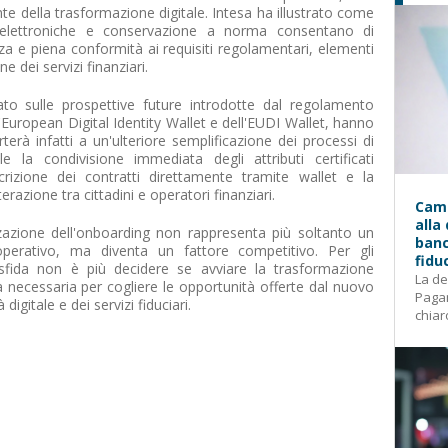
nte della trasformazione digitale. Intesa ha illustrato come
me elettroniche e conservazione a norma consentano di
ezza e piena conformità ai requisiti regolamentari, elementi
e dei servizi finanziari.
to sulle prospettive future introdotte dal regolamento
'European Digital Identity Wallet e dell'EUDI Wallet, hanno
terà infatti a un'ulteriore semplificazione dei processi di
e la condivisione immediata degli attributi certificati
oscrizione dei contratti direttamente tramite wallet e la
erazione tra cittadini e operatori finanziari.
Camp
alla
izzazione dell'onboarding non rappresenta più soltanto un
banc
operativo, ma diventa un fattore competitivo. Per gli
fidu
 sfida non è più decidere se avviare la trasformazione
La de
tà necessaria per cogliere le opportunità offerte dal nuovo
Pagam
igitale e dei servizi fiduciari.
chiar