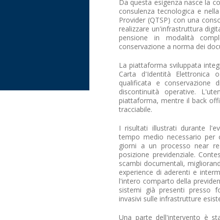
Da questa esigenza nasce la col
consulenza tecnologica e nella 
Provider (QTSP) con una consolid
realizzare un'infrastruttura digi
pensione in modalità comple
conservazione a norma dei doc
La piattaforma sviluppata integr
Carta d'Identità Elettronica
qualificata e conservazione 
discontinuità operative. L'u
piattaforma, mentre il back of
tracciabile.
I risultati illustrati durante 
tempo medio necessario per co
giorni a un processo near re
posizione previdenziale. Conte
scambi documentali, migliorando
experience di aderenti e interm
l'intero comparto della previde
sistemi già presenti presso f
invasivi sulle infrastrutture esist
Una parte dell'intervento è sta