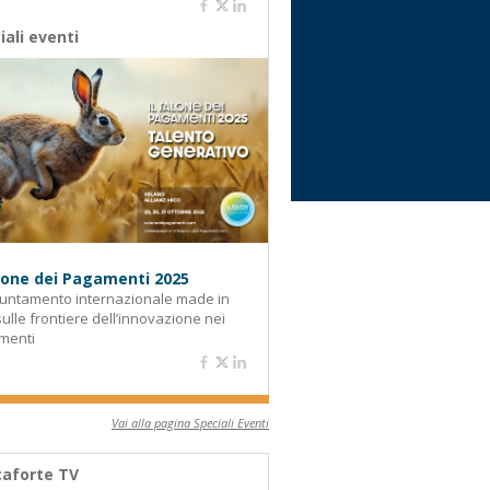
iali eventi
alone dei Pagamenti 2025
untamento internazionale made in
 sulle frontiere dell’innovazione nei
menti
Vai alla pagina Speciali Eventi
aforte TV