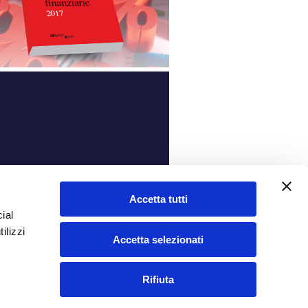
ità
Accetta tutti
ial
ilizzi
Accetta selezionati
Rifiuta