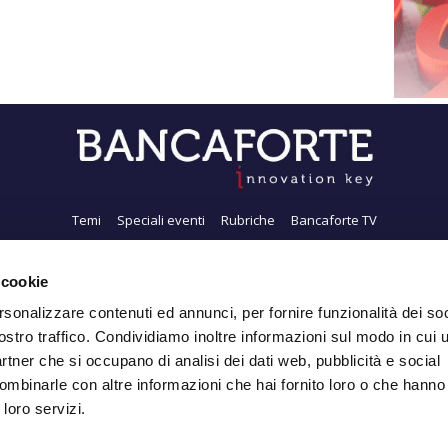
Temi
Speciali eventi
Rubriche
Bancaforte TV
i siamo
Newsletter
FeedRSS
Pubblicità
Privacy
Contatti
Accessibil
 cookie
rsonalizzare contenuti ed annunci, per fornire funzionalità dei soc
ostro traffico. Condividiamo inoltre informazioni sul modo in cui ut
Iscriviti alla Newsletter
partner che si occupano di analisi dei dati web, pubblicità e social
ombinarle con altre informazioni che hai fornito loro o che hanno
 loro servizi.