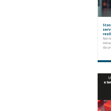
Stas
serv
resi
Nel m
mina
da un