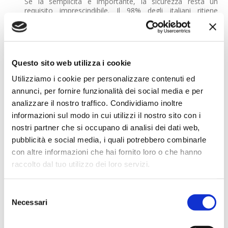
Se la semplicità è importante, la sicurezza resta un
requisito imprescindibile. Il 98% degli italiani ritiene
fondamentale che i sistemi di pagamento utilizzati dalle
compagnie assicurative siano sicuri. Ancora più
significativo è il dato relativo alla prevenzione delle frodi: il
90% degli intervistati si sente maggiormente rassicurato
sapendo che il provider utilizza sistemi intelligenti di
Questo sito web utilizza i cookie
rilevazione e contrasto delle attività fraudolente.
Utilizziamo i cookie per personalizzare contenuti ed
Il messaggio che emerge dalla ricerca è che l'innovazione
annunci, per fornire funzionalità dei social media e per
nei pagamenti viene percepita positivamente solo quando
è accompagnata da adeguati livelli di protezione e
analizzare il nostro traffico. Condividiamo inoltre
affidabilità.
informazioni sul modo in cui utilizzi il nostro sito con i
nostri partner che si occupano di analisi dei dati web,
I rimborsi contano quanto i pagamenti
pubblicità e social media, i quali potrebbero combinarle
La qualità dell'esperienza assicurativa non si misura
soltanto nella fase di acquisto o rinnovo della
con altre informazioni che hai fornito loro o che hanno
polizza. Secondo il 96% degli intervistati, la rapidità
raccolto dal tuo utilizzo dei loro servizi.
nell'erogazione di rimborsi e indennizzi rappresenta un
elemento essenziale del rapporto con la compagnia.
Selezione
Un dato che conferma come il momento del pagamento e
Necessari
del
quello del payout siano oggi due facce della stessa
medaglia: entrambi contribuiscono a costruire la
consenso
percezione di affidabilità e fiducia nei confronti