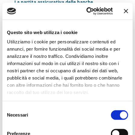
La partita assicurativa delle banche
L'operazione conferma come la bancassurance continui a
rappresentare uno dei segmenti più rilevanti per la crescita
del settore finanziario italiano.
In un contesto caratterizzato dall'invecchiamento della
Questo sito web utilizza i cookie
popolazione, dall'aumento dei bisogni di protezione e dalla
crescente attenzione verso la pianificazione previdenziale,
Utilizziamo i cookie per personalizzare contenuti ed
la capacità di integrare servizi bancari e assicurativi
annunci, per fornire funzionalità dei social media e per
costituisce un fattore competitivo sempre più importante.
analizzare il nostro traffico. Condividiamo inoltre
Per BNP Paribas Cardif, BCC Vita si conferma quindi una
informazioni sul modo in cui utilizzi il nostro sito con i
piattaforma strategica per lo sviluppo del business vita in
nostri partner che si occupano di analisi dei dati web,
Italia. Per il Gruppo BCC Iccrea, l'accordo rappresenta
pubblicità e social media, i quali potrebbero combinarle
invece uno strumento per ampliare il valore offerto a soci
e clienti attraverso una gamma di soluzioni sempre più
con altre informazioni che hai fornito loro o che hanno
articolata e specializzata.
raccolto dal tuo utilizzo dei loro servizi.
Un percorso già visto con Assimoco
L'operazione su BCC Vita non rappresenta un caso
Selezione
isolato, ma si inserisce in una strategia più ampia
Necessari
del
perseguita dal Gruppo BCC Iccrea per rafforzare la propria
offerta assicurativa attraverso partnership industriali di
consenso
lungo periodo.
Preferenze