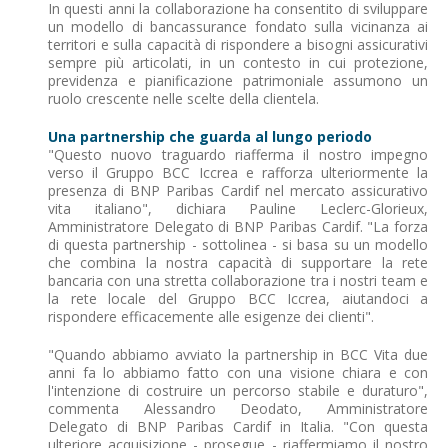
In questi anni la collaborazione ha consentito di sviluppare
un modello di bancassurance fondato sulla vicinanza ai
territori e sulla capacità di rispondere a bisogni assicurativi
sempre più articolati, in un contesto in cui protezione,
previdenza e pianificazione patrimoniale assumono un
ruolo crescente nelle scelte della clientela.
Una partnership che guarda al lungo periodo
"Questo nuovo traguardo riafferma il nostro impegno
verso il Gruppo BCC Iccrea e rafforza ulteriormente la
presenza di BNP Paribas Cardif nel mercato assicurativo
vita italiano", dichiara Pauline Leclerc-Glorieux,
Amministratore Delegato di BNP Paribas Cardif. "La forza
di questa partnership - sottolinea - si basa su un modello
che combina la nostra capacità di supportare la rete
bancaria con una stretta collaborazione tra i nostri team e
la rete locale del Gruppo BCC Iccrea, aiutandoci a
rispondere efficacemente alle esigenze dei clienti".
"Quando abbiamo avviato la partnership in BCC Vita due
anni fa lo abbiamo fatto con una visione chiara e con
l'intenzione di costruire un percorso stabile e duraturo",
commenta Alessandro Deodato, Amministratore
Delegato di BNP Paribas Cardif in Italia. "Con questa
ulteriore acquisizione - prosegue - riaffermiamo il nostro