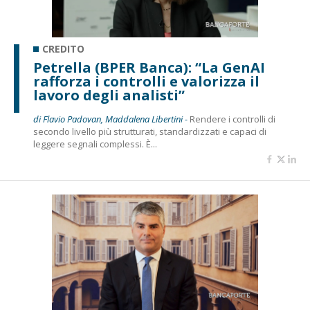
CREDITO
Petrella (BPER Banca): “La GenAI
rafforza i controlli e valorizza il
lavoro degli analisti”
di Flavio Padovan, Maddalena Libertini -
Rendere i controlli di
secondo livello più strutturati, standardizzati e capaci di
leggere segnali complessi. È...