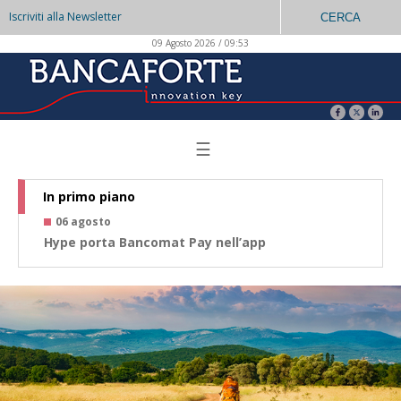
Iscriviti alla Newsletter
CERCA
09 Agosto 2026 / 09:53
☰
In primo piano
06 agosto
0
Hype porta Bancomat Pay nell’app
Co
az