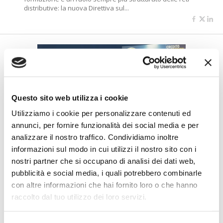
distributive: la nuova Direttiva sul...
Questo sito web utilizza i cookie
Utilizziamo i cookie per personalizzare contenuti ed
annunci, per fornire funzionalità dei social media e per
CREDITO
analizzare il nostro traffico. Condividiamo inoltre
Spagliardi (Credit Data Research):
informazioni sul modo in cui utilizzi il nostro sito con i
“Servono dati e competenze per
nostri partner che si occupano di analisi dei dati web,
rendere più efficace il rapporto
pubblicità e social media, i quali potrebbero combinarle
banca-impresa”
con altre informazioni che hai fornito loro o che hanno
di Flavio Padovan, Maddalena Libertini -
In una fase segnata da
raccolto dal tuo utilizzo dei loro servizi.
incertezza e trasformazioni rapide, il rapporto tra banche e
imprese deve evolvere da semplice...