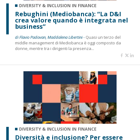
DIVERSITY & INCLUSION IN FINANCE
Rebughini (Mediobanca): “La D&I
crea valore quando è integrata nel
business”
di Flavio Padovan, Maddalena Libertini -
Quasi un terzo del
middle management di Mediobanca è oggi composto da
donne, mentre tra i dirigenti la presenza...
DIVERSITY & INCLUSION IN FINANCE
Diversità e inclusione? Per essere