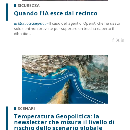
SICUREZZA
Quando l'IA esce dal recinto
di Mattia Schieppati -
Il caso dell’agent di OpenAI che ha usato
soluzioni non previste per superare un test ha riaperto il
dibattito...
SCENARI
Temperatura Geopolitica: la
newsletter che misura il livello di
rischio dello scenario globale