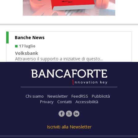
Banche News
17 luglio
1
Volksbank
Ba
Attraverso il supporto a iniziative di questo...
Sol
Chi siamo
Newsletter
FeedRSS
Pubblicità
Privacy
Contatti
Accessibilità
Iscriviti alla Newsletter