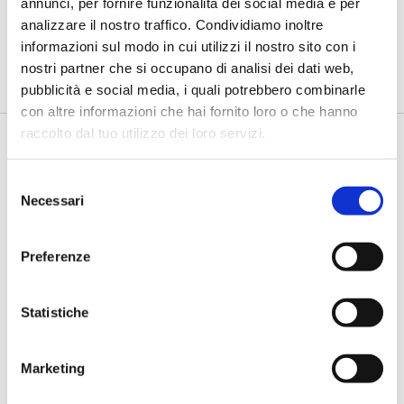
rafforza i controlli e valorizza il
annunci, per fornire funzionalità dei social media e per
lavoro degli analisti”
analizzare il nostro traffico. Condividiamo inoltre
informazioni sul modo in cui utilizzi il nostro sito con i
di Flavio Padovan, Maddalena Libertini -
Rendere i controlli di
secondo livello più strutturati, standardizzati e capaci di le...
nostri partner che si occupano di analisi dei dati web,
pubblicità e social media, i quali potrebbero combinarle
con altre informazioni che hai fornito loro o che hanno
raccolto dal tuo utilizzo dei loro servizi.
Selezione
Necessari
del
consenso
Preferenze
BANCAFORTE TV
Statistiche
Fracassi (Multiply Group): "L’AI va
progettata dentro i processi,
insieme ai controlli”
Marketing
di Flavio Padovan, Maddalena Libertini -
I proof of concept