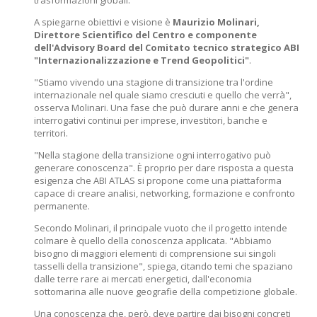
trasformazioni globali.
A spiegarne obiettivi e visione è
Maurizio Molinari,
Direttore Scientifico del Centro e componente
dell'Advisory Board del Comitato tecnico strategico ABI
"Internazionalizzazione e Trend Geopolitici"
.
"Stiamo vivendo una stagione di transizione tra l'ordine
internazionale nel quale siamo cresciuti e quello che verrà",
osserva Molinari. Una fase che può durare anni e che genera
interrogativi continui per imprese, investitori, banche e
territori.
"Nella stagione della transizione ogni interrogativo può
generare conoscenza". È proprio per dare risposta a questa
esigenza che ABI ATLAS si propone come una piattaforma
capace di creare analisi, networking, formazione e confronto
permanente.
Secondo Molinari, il principale vuoto che il progetto intende
colmare è quello della conoscenza applicata. "Abbiamo
bisogno di maggiori elementi di comprensione sui singoli
tasselli della transizione", spiega, citando temi che spaziano
dalle terre rare ai mercati energetici, dall'economia
sottomarina alle nuove geografie della competizione globale.
Una conoscenza che, però, deve partire dai bisogni concreti