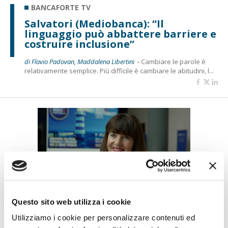
BANCAFORTE TV
Salvatori (Mediobanca): “Il
linguaggio può abbattere barriere e
costruire inclusione”
di Flavio Padovan, Maddalena Libertini -
Cambiare le parole è
relativamente semplice. Più difficile è cambiare le abitudini, l...
BANCAFORTE TV
Questo sito web utilizza i cookie
Petrella (BPER Banca): “La GenAI
Utilizziamo i cookie per personalizzare contenuti ed