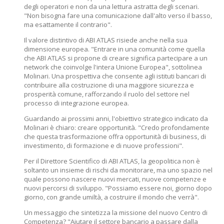
degli operatori e non da una lettura astratta degli scenari.
"Non bisogna fare una comunicazione dall'alto verso il basso,
ma esattamente il contrario".
Il valore distintivo di ABI ATLAS risiede anche nella sua
dimensione europea. "Entrare in una comunità come quella
che ABI ATLAS si propone di creare significa partecipare a un
network che coinvolge l'intera Unione Europea", sottolinea
Molinari. Una prospettiva che consente agli istituti bancari di
contribuire alla costruzione di una maggiore sicurezza e
prosperità comune, rafforzando il ruolo del settore nel
processo di integrazione europea.
Guardando ai prossimi anni, l'obiettivo strategico indicato da
Molinari è chiaro: creare opportunità. "Credo profondamente
che questa trasformazione offra opportunità di business, di
investimento, di formazione e di nuove professioni".
Per il Direttore Scientifico di ABI ATLAS, la geopolitica non è
soltanto un insieme di rischi da monitorare, ma uno spazio nel
quale possono nascere nuovi mercati, nuove competenze e
nuovi percorsi di sviluppo. "Possiamo essere noi, giorno dopo
giorno, con grande umiltà, a costruire il mondo che verrà".
Un messaggio che sintetizza la missione del nuovo Centro di
Competenza? "Aiutare il settore bancario a passare dalla