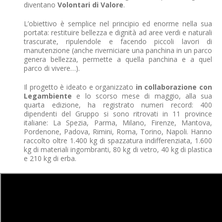
diventano
Volontari di Valore
.
L’obiettivo è semplice nel principio ed enorme nella sua
portata: restituire bellezza e dignità ad aree verdi e naturali
trascurate, ripulendole e facendo piccoli lavori di
manutenzione (anche riverniciare una panchina in un parco
genera bellezza, permette a quella panchina e a quel
parco di vivere…).
Il progetto è ideato e organizzato
in collaborazione con
Legambiente
e lo scorso mese di maggio, alla sua
quarta edizione, ha registrato numeri record: 400
dipendenti del Gruppo si sono ritrovati in 11 province
italiane: La Spezia, Parma, Milano, Firenze, Mantova,
Pordenone, Padova, Rimini, Roma, Torino, Napoli. Hanno
raccolto oltre 1.400 kg di spazzatura indifferenziata, 1.600
kg di materiali ingombranti, 80 kg di vetro, 40 kg di plastica
e 210 kg di erba.