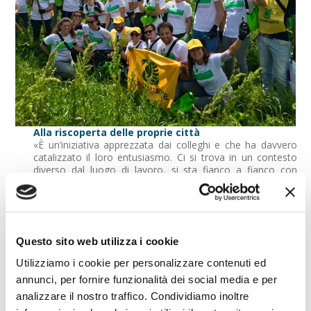
Alla riscoperta delle proprie città
«È un’iniziativa apprezzata dai colleghi e che ha davvero
catalizzato il loro entusiasmo. Ci si trova in un contesto
diverso dal luogo di lavoro, si sta fianco a fianco con
maglietta e guanti e ci si conosce meglio, si fa squadra.
E alla fine si assapora il risultato tangibile del proprio
impegno. Cosa non da poco, viene la voglia di riscoprire le
nostre città e impegnarsi un po’ di più per difenderne
Questo sito web utilizza i cookie
l’ambiente. E in più ovviamente si innesca un processo
virtuoso sul territorio a beneficio dell’ambiente stesso e di
Utilizziamo i cookie per personalizzare contenuti ed
tutta la comunità», Racconta con entusiasmo
Mara del
annunci, per fornire funzionalità dei social media e per
Puppo
, responsabile della Comunicazione di Crédit
Agricole FriulAdria sul blog dedicato alle buone pratiche di
analizzare il nostro traffico. Condividiamo inoltre
corporate engagement Foxwin (
vedi qui
). «Nel 2016 a