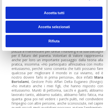
Accetta tutti
Dalla teoria alla pratica
Un entusiasmo che rappresenta senza dubbio il filo
Accetta selezionati
conduttore che unisce tutti i dipendenti che hanno vissuto
questa iniziativa. Anzi, va oltre, perché l’impegno è
diventato ben presto contagioso e alla giornata
Rifiuta
partecipano anche i familiari dei dipendenti, in primis i figli,
quegli stessi ragazzi che magari, la mattina, erano in
piazza a manifestare per Greta Thunberg e la sua battaglia
per il futuro del pianeta. Volontari di Valore rappresenta
anche per loro un importante passaggio dalla teoria alla
pratica, insomma. «Ho partecipato all’iniziativa con molto
entusiasmo, perché sono convinta che tutti possano fare
qualcosa per migliorare il mondo in cui viviamo, ed è
nostro dovere farlo in prima persona», dice infatti
Mara
Bortolami
, Gestore Polo Affari Delta Euganeo (Rovigo):
«
ho invitato anche i miei figli, che hanno risposto con
entusiasmo. Muniti di pettorina, sacchi e guanti, abbiamo
lavorato tanto, abbiamo sudato, abbiamo fatto fatica, ma
quanta gioia poi nel vedere i parchi puliti, nel condividere
l’impegno con altre persone, anche sconosciute, nel capire
quanti piccoli gesti quotidiani possono aiutare l’ambiente!».