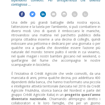
dipendenti coinvolti. Per un’esperienza che diventa
contagiosa ...
Una delle più grandi battaglie della nostra epoca,
l’attenzione e la tutela per l’ambiente, si può combattere in
diversi modi. Uno di questi è rimboccarsi le maniche,
ritrovandosi una mattina nel parchetto pubblico della
propria cittadina insieme a una decina di colleghi, quindi
indossare una pettorina e dedicarsi per una giornata o per
qualche ora a quella che dovrebbe essere l’azione più
naturale del mondo: tenere pulito il verde in cui viviamo,
nel quale magari i nostri bambini giocano nel weekend, o
quell’argine del fiume che accompagna le nostre
scampagnate in bicicletta.
È l'iniziativa di Crédit Agricole che vede coinvolti, da una
manciata di anni, prima qualche decina, poi addirittura 400
dipendenti della banca, che hanno trasformato una piccola
e intelligente attività territoriale (lanciata nel 2016 da Credit
Agricole FriulAdria, storica banca del Nordest e parte del
gruppo Crédit Agricole Italia) in un
progetto quest’anno
diventato nazionale.
Chiamando all’impegno diretto i
collaboratori e le loro famiglie, che per un giorno