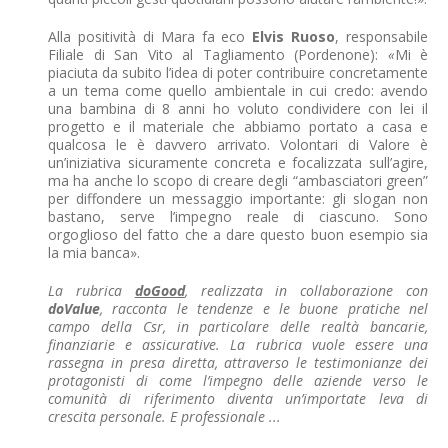
Alla positività di Mara fa eco
Elvis Ruoso
, responsabile
Filiale di San Vito al Tagliamento (Pordenone):
«
Mi è
piaciuta da subito l’idea di poter contribuire concretamente
a un tema come quello ambientale in cui credo: avendo
una bambina di 8 anni ho voluto condividere con lei il
progetto e il materiale che abbiamo portato a casa e
qualcosa le è davvero arrivato. Volontari di Valore è
un’iniziativa sicuramente concreta e focalizzata sull’agire,
ma ha anche lo scopo di creare degli “ambasciatori green”
per diffondere un messaggio importante: gli slogan non
bastano, serve l’impegno reale di ciascuno. Sono
orgoglioso del fatto che a dare questo buon esempio sia
la mia banca».
La rubrica
doGood
, realizzata in collaborazione con
doValue
, racconta le tendenze e le buone pratiche nel
campo della Csr, in particolare delle realtà bancarie,
finanziarie e assicurative. La rubrica vuole essere una
rassegna in presa diretta, attraverso le testimonianze dei
protagonisti di come l’impegno delle aziende verso le
comunità di riferimento diventa un’importate leva di
crescita personale. E professionale ...