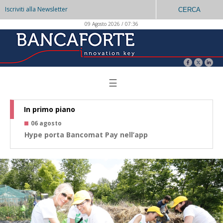
Iscriviti alla Newsletter
CERCA
09 Agosto 2026 / 07:36
☰
In primo piano
06 agosto
0
Hype porta Bancomat Pay nell’app
Co
az