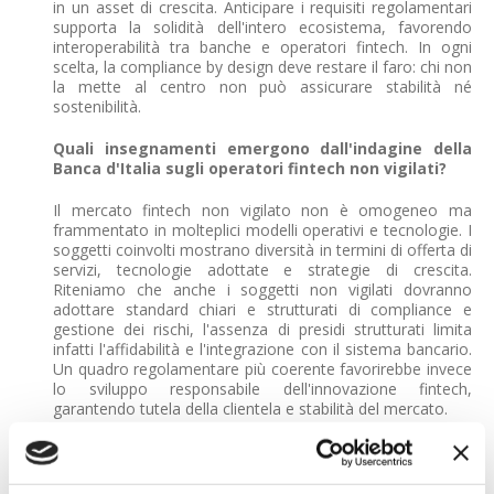
in un asset di crescita. Anticipare i requisiti regolamentari
supporta la solidità dell'intero ecosistema, favorendo
interoperabilità tra banche e operatori fintech. In ogni
scelta, la compliance by design deve restare il faro: chi non
la mette al centro non può assicurare stabilità né
sostenibilità.
Quali insegnamenti emergono dall'indagine della
Banca d'Italia sugli operatori fintech non vigilati?
Il mercato fintech non vigilato non è omogeneo ma
frammentato in molteplici modelli operativi e tecnologie. I
soggetti coinvolti mostrano diversità in termini di offerta di
servizi, tecnologie adottate e strategie di crescita.
Riteniamo che anche i soggetti non vigilati dovranno
adottare standard chiari e strutturati di compliance e
gestione dei rischi, l'assenza di presidi strutturati limita
infatti l'affidabilità e l'integrazione con il sistema bancario.
Un quadro regolamentare più coerente favorirebbe invece
lo sviluppo responsabile dell'innovazione fintech,
garantendo tutela della clientela e stabilità del mercato.
In che modo il Regulatory Sandbox può supportare
test e sviluppo di nuove soluzioni in sicurezza,
diventando uno strumento di "innovazione