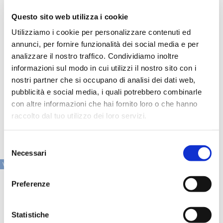
controllate"?
Questo sito web utilizza i cookie
Il Regulatory Sandbox consente di testare prodotti e
Utilizziamo i cookie per personalizzare contenuti ed
servizi innovativi in un contesto controllato, con
supervisione diretta delle autorità. L'adozione di strumenti
annunci, per fornire funzionalità dei social media e per
di sperimentazione regolamentata permette di sviluppare
analizzare il nostro traffico. Condividiamo inoltre
processi e soluzioni già conformi alla normativa,
informazioni sul modo in cui utilizzi il nostro sito con i
riducendo incertezze e rischi operativi. Per le banche
partner, la sandbox garantisce affidabilità e sicurezza delle
nostri partner che si occupano di analisi dei dati web,
tecnologie integrate. Questi strumenti contribuiscono a
pubblicità e social media, i quali potrebbero combinarle
creare standard condivisi tra operatori vigilati e non vigilati,
con altre informazioni che hai fornito loro o che hanno
rafforzando la resilienza complessiva del sistema e
sostenendo fiducia, innovazione e stabilità del mercato
raccolto dal tuo utilizzo dei loro servizi.
finanziario.
Selezione
Necessari
del
VAI ALLA SEZIONE IN PRIMO PIANO
consenso
Preferenze
Statistiche