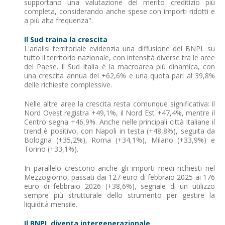
supportano una valutazione del merito creditizio più
completa, considerando anche spese con importi ridotti e
a più alta frequenza".
Il Sud traina la crescita
L'analisi territoriale evidenzia una diffusione del BNPL su
tutto il territorio nazionale, con intensità diverse tra le aree
del Paese. Il Sud Italia è la macroarea più dinamica, con
una crescita annua del +62,6% e una quota pari al 39,8%
delle richieste complessive.
Nelle altre aree la crescita resta comunque significativa: il
Nord Ovest registra +49,1%, il Nord Est +47,4%, mentre il
Centro segna +46,9%. Anche nelle principali città italiane il
trend è positivo, con Napoli in testa (+48,8%), seguita da
Bologna (+35,2%), Roma (+34,1%), Milano (+33,9%) e
Torino (+33,1%).
In parallelo crescono anche gli importi medi richiesti nel
Mezzogiorno, passati dai 127 euro di febbraio 2025 ai 176
euro di febbraio 2026 (+38,6%), segnale di un utilizzo
sempre più strutturale dello strumento per gestire la
liquidità mensile.
Il BNPL diventa intergenerazionale