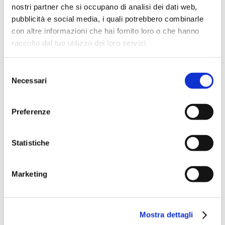
persona.
nostri partner che si occupano di analisi dei dati web,
pubblicità e social media, i quali potrebbero combinarle
La dinamica di crescita è però più rapida tra gli uomini, che
registrano un incremento annuo del +63,5%, superiore al
con altre informazioni che hai fornito loro o che hanno
+50,6% delle donne. Una tendenza che suggerisce un
raccolto dal tuo utilizzo dei loro servizi.
progressivo ampliamento dell'utilizzo del BNPL anche
verso categorie come tecnologia ed elettronica di
consumo.
Selezione
Necessari
del
Aumenta anche il peso dei cittadini stranieri
Un'altra dinamica rilevante riguarda l'incidenza dei
consenso
consumatori nati all'estero. Questa componente
rappresenta il 15,2% delle richieste BNPL e cresce su base
Preferenze
annua del +70,8%, rispetto al +53,7% registrato tra i
cittadini nati in Italia.
Statistiche
Si tratta di una tendenza coerente con il profilo
demografico di questa popolazione, generalmente più
giovane e più incline all'utilizzo di strumenti digitali di
Marketing
pagamento. Tra i richiedenti nati all'estero, ad esempio, i
Millennial rappresentano il 44,6% del totale, circa nove
punti percentuali in più rispetto alla stessa fascia tra i
cittadini italiani
Mostra dettagli