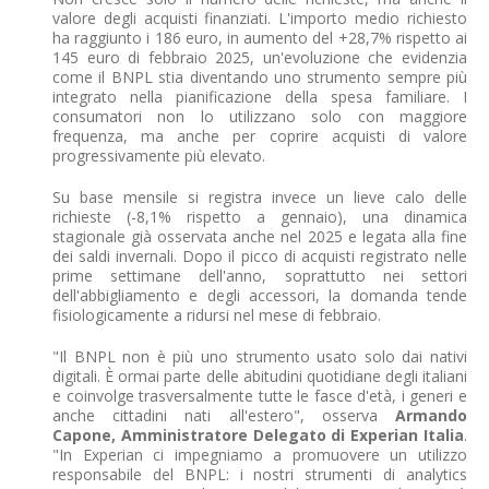
valore degli acquisti finanziati. L'importo medio richiesto
ha raggiunto i 186 euro, in aumento del +28,7% rispetto ai
145 euro di febbraio 2025, un'evoluzione che evidenzia
come il BNPL stia diventando uno strumento sempre più
integrato nella pianificazione della spesa familiare. I
consumatori non lo utilizzano solo con maggiore
frequenza, ma anche per coprire acquisti di valore
progressivamente più elevato.
Su base mensile si registra invece un lieve calo delle
richieste (-8,1% rispetto a gennaio), una dinamica
stagionale già osservata anche nel 2025 e legata alla fine
dei saldi invernali. Dopo il picco di acquisti registrato nelle
prime settimane dell'anno, soprattutto nei settori
dell'abbigliamento e degli accessori, la domanda tende
fisiologicamente a ridursi nel mese di febbraio.
"Il BNPL non è più uno strumento usato solo dai nativi
digitali. È ormai parte delle abitudini quotidiane degli italiani
e coinvolge trasversalmente tutte le fasce d'età, i generi e
anche cittadini nati all'estero", osserva
Armando
Capone, Amministratore Delegato di Experian Italia
.
"In Experian ci impegniamo a promuovere un utilizzo
responsabile del BNPL: i nostri strumenti di analytics