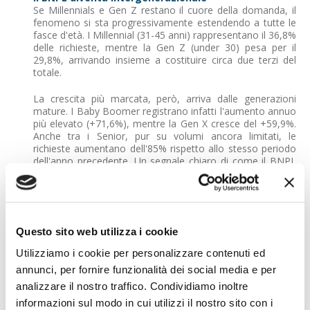
Se Millennials e Gen Z restano il cuore della domanda, il
fenomeno si sta progressivamente estendendo a tutte le
fasce d'età. I Millennial (31-45 anni) rappresentano il 36,8%
delle richieste, mentre la Gen Z (under 30) pesa per il
29,8%, arrivando insieme a costituire circa due terzi del
totale.
La crescita più marcata, però, arriva dalle generazioni
mature. I Baby Boomer registrano infatti l'aumento annuo
più elevato (+71,6%), mentre la Gen X cresce del +59,9%.
Anche tra i Senior, pur su volumi ancora limitati, le
richieste aumentano dell'85% rispetto allo stesso periodo
dell'anno precedente. Un segnale chiaro di come il BNPL
stia superando la dimensione generazionale,
trasformandosi in uno strumento di mercato trasversale.
Donne ancora prevalenti, ma gli uomini crescono più
rapidamente
Questo sito web utilizza i cookie
Dal punto di vista del genere, il BNPL resta oggi uno
strumento a prevalenza femminile: le donne
Utilizziamo i cookie per personalizzare contenuti ed
rappresentano il 55,5% delle richieste, un dato coerente
annunci, per fornire funzionalità dei social media e per
con le categorie merceologiche più frequentemente
associate a questo tipo di pagamento, come
analizzare il nostro traffico. Condividiamo inoltre
abbigliamento, accessori e prodotti per la cura della
informazioni sul modo in cui utilizzi il nostro sito con i