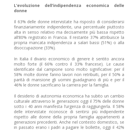
L’evoluzione dell’indipendenza economica delle
donne
Il 63% delle donne intervistate ha risposto di considerarsi
finanziariamente indipendente, una percentuale piuttosto
alta in senso relativo ma decisamente più bassa rispetto
all’80% registrato in Francia. Il restante 37% attribuisce la
propria mancata indipendenza a salari bassi (51%) o alla
disoccupazione (33%).
In Italia il divario economico di genere è sentito ancora
molto forte (il 66% contro il 33% francese). Le cause
identificate dal campione sono molto significative: per il
58% molte donne fanno lavori non retribuiti, per il 50% a
parità di mansione gli uomini guadagnano di più e per il
46% le donne sacrificano la carriera per la famiglia.
Il desiderio di autonomia economica ha subito un cambio
culturale attraverso le generazioni: oggi il 75% delle donne
sotto i 40 anni manifesta l’urgenza di raggiungerla. Il 58%
delle intervistate riconosce di sentirsi più indipendente
rispetto alle donne della propria famiglia appartenenti a
generazioni precedenti. Anche nel contesto domestico, se
in passato erano i padri a pagare le bollette, oggi il 42%