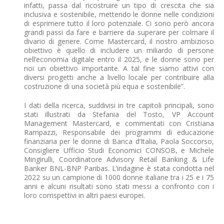
infatti, passa dal ricostruire un tipo di crescita che sia
inclusiva e sostenibile, mettendo le donne nelle condizioni
di esprimere tutto il loro potenziale. Ci sono però ancora
grandi passi da fare e barriere da superare per colmare il
divario di genere. Come Mastercard, il nostro ambizioso
obiettivo è quello di includere un miliardo di persone
nell’economia digitale entro il 2025, e le donne sono per
noi un obiettivo importante. A tal fine siamo attivi con
diversi progetti anche a livello locale per contribuire alla
costruzione di una società più equa e sostenibile”.
I dati della ricerca, suddivisi in tre capitoli principali, sono
stati illustrati da Stefania del Tosto, VP Account
Management Mastercard, e commentati con Cristiana
Rampazzi, Responsabile dei programmi di educazione
finanziaria per le donne di Banca d’Italia, Paola Soccorso,
Consigliere Ufficio Studi Economici CONSOB, e Michele
Mingirulli, Coordinatore Advisory Retail Banking & Life
Banker BNL-BNP Paribas. L’indagine è stata condotta nel
2022 su un campione di 1000 donne italiane tra i 25 e i 75
anni e alcuni risultati sono stati messi a confronto con i
loro corrispettivi in altri paesi europei.