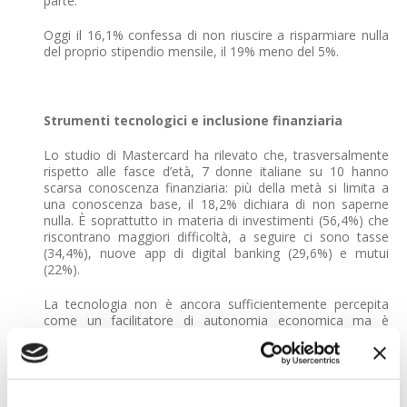
parte.
Oggi il 16,1% confessa di non riuscire a risparmiare nulla
del proprio stipendio mensile, il 19% meno del 5%.
Strumenti tecnologici e inclusione finanziaria
Lo studio di Mastercard ha rilevato che, trasversalmente
rispetto alle fasce d’età, 7 donne italiane su 10 hanno
scarsa conoscenza finanziaria: più della metà si limita a
una conoscenza base, il 18,2% dichiara di non saperne
nulla. È soprattutto in materia di investimenti (56,4%) che
riscontrano maggiori difficoltà, a seguire ci sono tasse
(34,4%), nuove app di digital banking (29,6%) e mutui
(22%).
La tecnologia non è ancora sufficientemente percepita
come un facilitatore di autonomia economica ma è
considerato prevalentemente uno strumento utile di
gestione delle proprie finanze, in particolare le applicazioni
bancarie e le app che consentono di risparmiare denaro e
per tracciare le proprie spese.