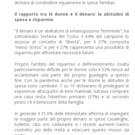
dichiara di condividere equamente le spese familiari.
Il rapporto tra le donne e il denaro: le abitudini di
spesa e risparmio
“Il denaro è un abilitatore di emancipazione femminile”, ha
sottolineato Stefania del Tosto: il 64% del campione lo
associa al concetto di “libertà”, per il 37% comporta
“meno stress” e per il 27% rappresenta una possibilità di
risparmio per affrontare necessità future.
Proprio l’ambito del risparmio e dell’investimento risulta
particolarmente difficile per le donne: solo il 52% riesce ad
accantonare una parte del proprio guadagno a questo
fine. Con la pandemia anche per le donne le abitudini di
spesa sono cambiate: 7 su 10 dichiarano di privilegiare le
esperienze all’acquisto di beni materiali, tuttavia comprare
una casa resta l’obiettivo primario (37%) e al secondo
posto c’è il benessere della famiglia.
In generale il 71,6% delle intervistate afferma di impiegare
la maggior parte del proprio denaro in spese casalinghe,
bollette, cibo e/o carburante e i recenti aumenti hanno
costretto più della metà a intaccare quanto messo da