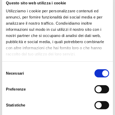
Questo sito web utilizza i cookie
C’è in questo ambito una differenza generazionale: il 43%
afferma che, tra le proprie conoscenti, le donne di
Utilizziamo i cookie per personalizzare contenuti ed
generazioni precedenti preferiscono ancora i servizi
annunci, per fornire funzionalità dei social media e per
bancari tradizionali.
analizzare il nostro traffico. Condividiamo inoltre
L'online banking è, invece, molto usato da quattro donne
informazioni sul modo in cui utilizzi il nostro sito con i
su cinque tra i 25 e i 39 anni, che affermano di apprezzarlo
nostri partner che si occupano di analisi dei dati web,
soprattutto la comodità (75,4%) la semplicità (46,6%) e la
velocità d’uso (32,8%).
pubblicità e social media, i quali potrebbero combinarle
con altre informazioni che hai fornito loro o che hanno
Cultura ed emporwerment
raccolto dal tuo utilizzo dei loro servizi.
Educazione finanziaria e conoscenza di servizi e strumenti
di gestione del denaro e dei risparmi sono, dunque,
Selezione
fondamentali per acquisire familiarità, sicurezza e
Necessari
del
consapevolezza da parte delle donne rispetto alla propria
indipendenza economica. Una tematica, quella della
consenso
diffusione della cultura economica nel nostro Paese, che
non riguarda solo l’universo femminile e sulla quale tutto
Preferenze
l’ecosistema finanziario è attivamente impegnato come
hanno dimostrato gli interventi durante l’evento.
Statistiche
“Parlare di soldi con le donne – ha detto
Cristiana
Rampazzi, Responsabile dei programmi di