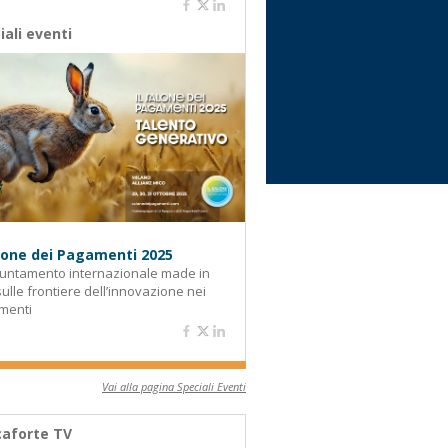
iali eventi
alone dei Pagamenti 2025
untamento internazionale made in
 sulle frontiere dell’innovazione nei
menti
Vai alla pagina Speciali Eventi
aforte TV