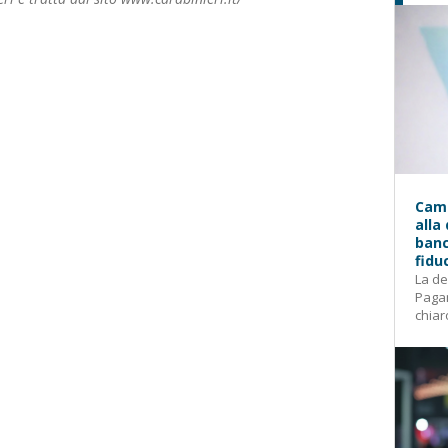
Camp
alla
banc
fidu
La de
Pagam
chiar