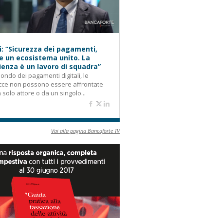
i: “Sicurezza dei pagamenti,
e un ecosistema unito. La
lienza è un lavoro di squadra”
ondo dei pagamenti digitali, le
cce non possono essere affrontate
 solo attore o da un singolo...
Vai alla pagina Bancaforte TV