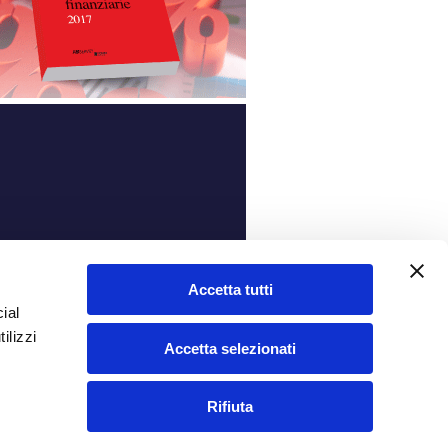
ità
Accetta tutti
ial
ilizzi
Accetta selezionati
Rifiuta