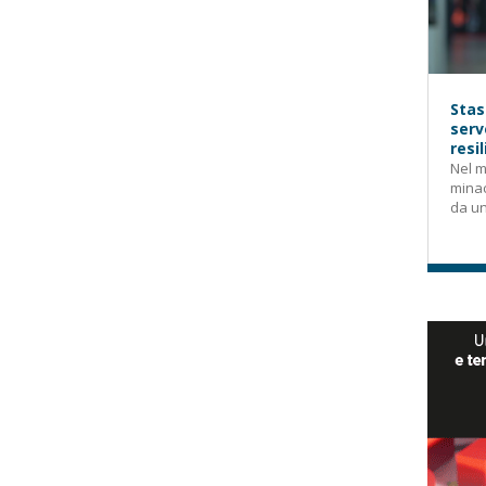
Stas
serv
resi
Nel m
mina
da un