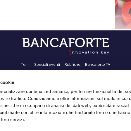
Temi
Speciali eventi
Rubriche
Bancaforte TV
i siamo
Newsletter
FeedRSS
Pubblicità
Privacy
Contatti
Accessibil
 cookie
rsonalizzare contenuti ed annunci, per fornire funzionalità dei soc
ostro traffico. Condividiamo inoltre informazioni sul modo in cui ut
Iscriviti alla Newsletter
partner che si occupano di analisi dei dati web, pubblicità e social
ombinarle con altre informazioni che hai fornito loro o che hanno
 loro servizi.