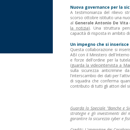
Nuova governance per la si
A testimonianza del rilievo st
scorso ottobre istituito una nuov
al
Generale Antonio De Vita
la notizia
). Una struttura pen
capacità di risposta in ambito di
Un impegno che si inserisce 
Questa collaborazione si inseri
ABI con il Ministero dell'Inter
e forze dell'ordine per la tutel
(
guarda la videointervista a Ma
sulla sicurezza anticrimine 
l'interscambio dei dati per l'att
di squadra che conferma quant
contributo di tutti gli attori del
Guarda lo Speciale "Banche e S
strategie e gli investimenti del
garantire la sicurezza cyber e fis
Crediti: L'immagine dei Carabinie