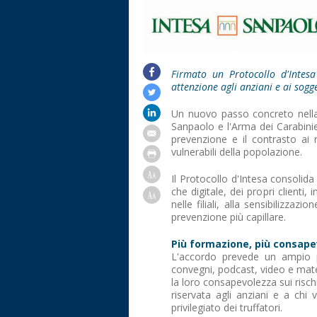
Firmato un Protocollo d'Intesa
attenzione agli anziani e ai sogget
Un nuovo passo concreto nella l
Sanpaolo e l'Arma dei Carabinieri
prevenzione e il contrasto ai 
vulnerabili della popolazione.
Il Protocollo d'Intesa consolida 
che digitale, dei propri clienti,
nelle filiali, alla sensibilizzaz
prevenzione più capillare.
Più formazione, più consap
L'accordo prevede un ampio pi
convegni, podcast, video e mater
la loro consapevolezza sui rischi
riservata agli anziani e a chi 
privilegiato dei truffatori.