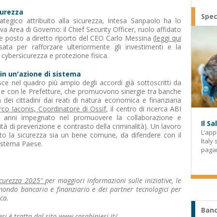
curezza
Spec
rategico attribuito alla sicurezza, Intesa Sanpaolo ha lo
a Area di Governo: il Chief Security Officer, ruolo affidato
e posto a diretto riporto del CEO Carlo Messina (
leggi qui
sata per rafforzare ulteriormente gli investimenti e la
 cybersicurezza e protezione fisica.
in un'azione di sistema
sce nel quadro più ampio degli accordi già sottoscritti da
no e con le Prefetture, che promuovono sinergie tra banche
a dei cittadini dai reati di natura economica e finanziaria
rco Iaconis, Coordinatore di Ossif
, il centro di ricerca ABI
da anni impegnato nel promuovere la collaborazione e
Il S
ività di prevenzione e contrasto della criminalità). Un lavoro
L’app
o la sicurezza sia un bene comune, da difendere con il
Italy
 sistema Paese.
paga
icurezza 2025"
per maggiori informazioni sulle iniziative, le
 mondo bancario e finanziario e dei partner tecnologici per
ica.
Banc
ri è tratta dal sito www.carabinieri.it/