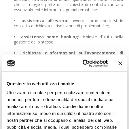
che la maggior parte delle richieste di contatto ruotano
essenzialmente intorno a 4 grandi tematiche:
assistenza all’estero
: ovvero come mettersi in
contatto e richiesta di risoluzione di problematiche;
assistenza home banking
: richieste d’aiuto nella
gestione dello stesso;
richieste d’informazioni sull’avanzamento di
pratiche
di vario tipo avviate tramite altri canali;
richieste d’informazioni più precise e chiare
su
come contattare l’assistenza clienti e richieste di gestione
delle problematiche direttamente tramite le pagine
Questo sito web utilizza i cookie
Facebook.
Utilizziamo i cookie per personalizzare contenuti ed
La maggioranza delle interazioni degli utenti con le pagine
annunci, per fornire funzionalità dei social media e per
dedicate non riguarda, quindi, contenuti creativi o generici,
bensì richieste più specifiche e collegate a problematiche
analizzare il nostro traffico. Condividiamo inoltre
di cui si richiede una pronta soluzione. Grazie alle suddette
informazioni sul modo in cui utilizzi il nostro sito con i
informazioni siamo risaliti a 3 tipologie di clienti, ovvero il
nostri partner che si occupano di analisi dei dati web,
Techno-Friendly
, il
Refrattario
e l’
Ibrido
.
pubblicità e social media, i quali potrebbero combinarle