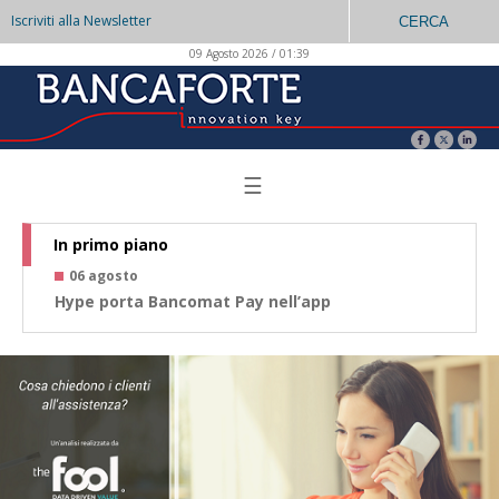
Iscriviti alla Newsletter
CERCA
09 Agosto 2026 / 01:39
☰
In primo piano
06 agosto
0
Hype porta Bancomat Pay nell’app
Co
az