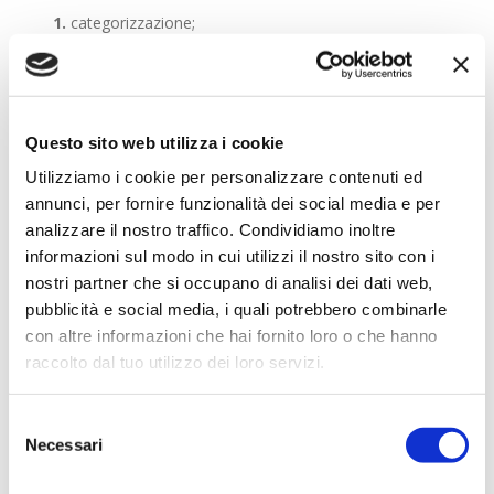
1.
categorizzazione;
2.
disegno e controllo dell’esperienza cliente e forza
vendita;
3.
presidio del valore percepito.
Questo sito web utilizza i cookie
Si tratta dunque per molti player di superare una visione e
Utilizziamo i cookie per personalizzare contenuti ed
un governo separato dei diversi ambiti. Risulta di
annunci, per fornire funzionalità dei social media e per
conseguenza
rilevante per i responsabili commerciali
e marketing
delle banche:
analizzare il nostro traffico. Condividiamo inoltre
informazioni sul modo in cui utilizzi il nostro sito con i
1.
Impostare le sonde di customer centricity al fine di
nostri partner che si occupano di analisi dei dati web,
definire cosa (Kpi), dove e come intercettare il feedback
del cliente lungo il customer journey (non solo alla fine).
pubblicità e social media, i quali potrebbero combinarle
con altre informazioni che hai fornito loro o che hanno
2.
Assicurare in parallelo il governo del livello di ingaggio e
raccolto dal tuo utilizzo dei loro servizi.
fidelizzazione delle risorse di front-end per garantire
l’effettivo messa a terra delle azioni di ottimizzazione della
customer centricity.
Selezione
Necessari
del
3.
Rivedere rispetto ai criteri e Kpi di customer centricity le
strategie di sviluppo degli ecosistemi.
consenso