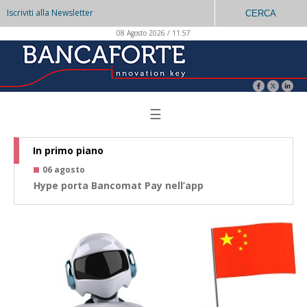
Iscriviti alla Newsletter
CERCA
08 Agosto 2026 / 11:57
☰
In primo piano
06 agosto
0
Hype porta Bancomat Pay nell’app
Co
az