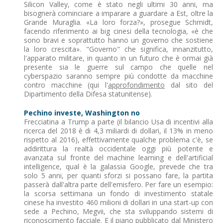
Silicon Valley, come è stato negli ultimi 30 anni, ma
bisognerà cominciare a imparare a guardare a Est, oltre la
Grande Muraglia. «La loro forza?», prosegue Schmidt,
facendo riferimento ai big cinesi della tecnologia, «è che
sono bravi e soprattutto hanno un governo che sostiene
la loro crescita». "Governo" che significa, innanzitutto,
l'apparato militare, in quanto in un futuro che è ormai già
presente sia le guerre sul campo che quelle nel
cyberspazio saranno sempre più condotte da macchine
contro macchine (qui l'
approfondimento
dal sito del
Dipartimento della Difesa statunitense).
Pechino investe, Washington no
Frecciatina a Trump a parte (il bilancio Usa di incentivi alla
ricerca del 2018 è di 4,3 miliardi di dollari, il 13% in meno
rispetto al 2016), effettivamente qualche problema c'è, se
addirittura la realtà occidentale oggi più potente e
avanzata sul fronte del machine learning e dell'artificial
intelligence, qual è la galassia Google, prevede che tra
solo 5 anni, per quanti sforzi si possano fare, la partita
passerà dall'altra parte dell'emisfero. Per fare un esempio:
la scorsa settimana un fondo di investimento statale
cinese ha investito 460 milioni di dollari in una start-up con
sede a Pechino, Megvii, che sta sviluppando sistemi di
riconoscimento facciale. E il piano pubblicato dal Ministero