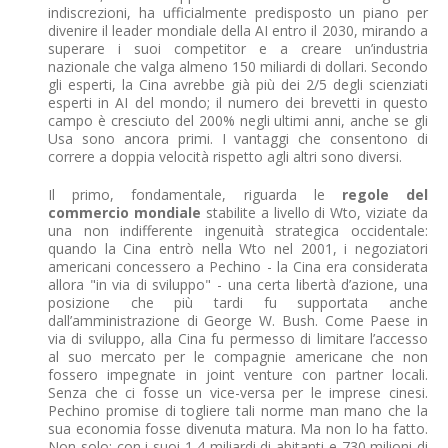
indiscrezioni, ha ufficialmente predisposto un piano per
divenire il leader mondiale della AI entro il 2030, mirando a
superare i suoi competitor e a creare un’industria
nazionale che valga almeno 150 miliardi di dollari. Secondo
gli esperti, la Cina avrebbe già più dei 2/5 degli scienziati
esperti in AI del mondo; il numero dei brevetti in questo
campo è cresciuto del 200% negli ultimi anni, anche se gli
Usa sono ancora primi. I vantaggi che consentono di
correre a doppia velocità rispetto agli altri sono diversi.
Il primo, fondamentale, riguarda le
regole del
commercio mondiale
stabilite a livello di Wto, viziate da
una non indifferente ingenuità strategica occidentale:
quando la Cina entrò nella Wto nel 2001, i negoziatori
americani concessero a Pechino - la Cina era considerata
allora "in via di sviluppo" - una certa libertà d’azione, una
posizione che più tardi fu supportata anche
dall’amministrazione di George W. Bush. Come Paese in
via di sviluppo, alla Cina fu permesso di limitare l’accesso
al suo mercato per le compagnie americane che non
fossero impegnate in joint venture con partner locali.
Senza che ci fosse un vice-versa per le imprese cinesi.
Pechino promise di togliere tali norme man mano che la
sua economia fosse divenuta matura. Ma non lo ha fatto.
Non solo: con i suoi 1,4 miliardi di abitanti e 730 milioni di