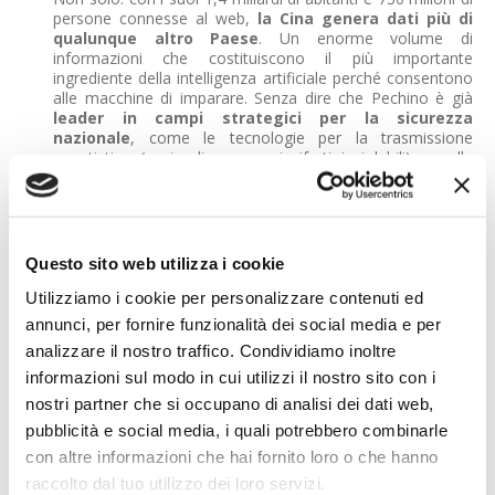
persone connesse al web,
la Cina genera dati più di
qualunque altro Paese
. Un enorme volume di
informazioni che costituiscono il più importante
ingrediente della intelligenza artificiale perché consentono
alle macchine di imparare. Senza dire che Pechino è già
leader in campi strategici per la sicurezza
nazionale
, come le tecnologie per la trasmissione
quantistica (ossia di messaggi cifrati inviolabili) e nella
fabbricazione di droni che sono stati usati pure
dall’esercito Usa.
Cina-Usa: 6 a 0
Nel valutare perché e come la Cina può davvero vincere
Questo sito web utilizza i cookie
questa sfida, è molto efficace
l'analisi di Gill Press,
Utilizziamo i cookie per personalizzare contenuti ed
giornalista di Forbes
, che ha messo in fila i 6 motivi per cui
il Dragone ha le carte in regola per dominare, a breve, lo
annunci, per fornire funzionalità dei social media e per
sviluppo dell'intelligenza artificiale. Vediamoli:
analizzare il nostro traffico. Condividiamo inoltre
informazioni sul modo in cui utilizzi il nostro sito con i
1. La quantità di cervelli
I papers di ricercatori cinesi presentati in occasione di
nostri partner che si occupano di analisi dei dati web,
convegni scientifici sul tema dell'intelligenza artificiale
pubblicità e social media, i quali potrebbero combinarle
sono cresciuti dal 23,2% del 2006 al 42,8% del 2015, e
con altre informazioni che hai fornito loro o che hanno
arriveranno al 55,8% quest'anno. Oltre la metà di quel che
si pubblica a livello accademico su questo tema è made in
raccolto dal tuo utilizzo dei loro servizi.