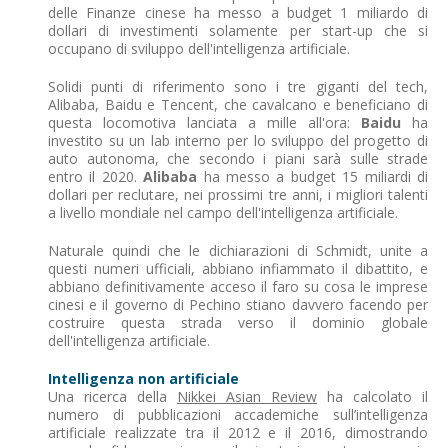
delle Finanze cinese ha messo a budget 1 miliardo di
dollari di investimenti solamente per start-up che si
occupano di sviluppo dell'intelligenza artificiale.
Solidi punti di riferimento sono i tre giganti del tech,
Alibaba, Baidu e Tencent, che cavalcano e beneficiano di
questa locomotiva lanciata a mille all'ora:
Baidu
ha
investito su un lab interno per lo sviluppo del progetto di
auto autonoma, che secondo i piani sarà sulle strade
entro il 2020.
Alibaba
ha messo a budget 15 miliardi di
dollari per reclutare, nei prossimi tre anni, i migliori talenti
a livello mondiale nel campo dell'intelligenza artificiale.
Naturale quindi che le dichiarazioni di Schmidt, unite a
questi numeri ufficiali, abbiano infiammato il dibattito, e
abbiano definitivamente acceso il faro su cosa le imprese
cinesi e il governo di Pechino stiano davvero facendo per
costruire questa strada verso il dominio globale
dell'intelligenza artificiale.
Intelligenza non artificiale
Una ricerca della
Nikkei Asian Review
ha calcolato il
numero di pubblicazioni accademiche sull’intelligenza
artificiale realizzate tra il 2012 e il 2016, dimostrando