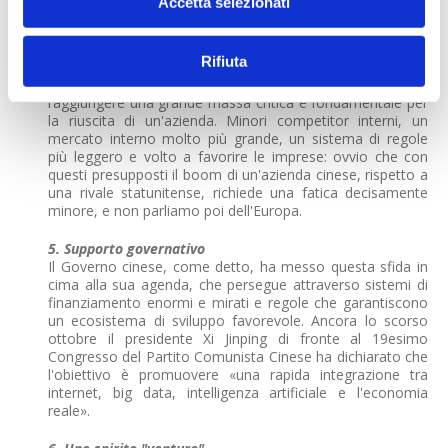
Accetta selezionati
4. Capacità competitiva
Complice la vastità del mercato domestico, le aziende
tecnologiche cinesi hanno una maggiore e più rapida
Rifiuta
capacità di sviluppare attività di scala, elemento chiave
nell'ambito del tech, dove la velocità con cui si riesce a
raggiungere una grande massa critica è fondamentale per
la riuscita di un'azienda. Minori competitor interni, un
mercato interno molto più grande, un sistema di regole
più leggero e volto a favorire le imprese: ovvio che con
questi presupposti il boom di un'azienda cinese, rispetto a
una rivale statunitense, richiede una fatica decisamente
minore, e non parliamo poi dell'Europa.
5. Supporto governativo
Il Governo cinese, come detto, ha messo questa sfida in
cima alla sua agenda, che persegue attraverso sistemi di
finanziamento enormi e mirati e regole che garantiscono
un ecosistema di sviluppo favorevole. Ancora lo scorso
ottobre il presidente Xi Jinping di fronte al 19esimo
Congresso del Partito Comunista Cinese ha dichiarato che
l'obiettivo è promuovere «una rapida integrazione tra
internet, big data, intelligenza artificiale e l'economia
reale».