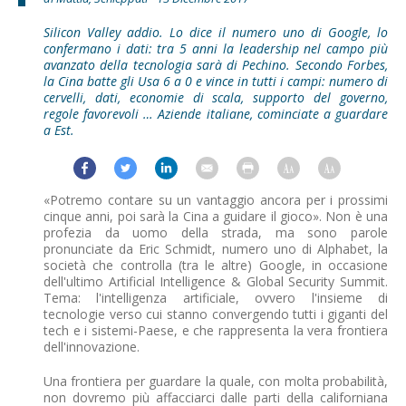
Silicon Valley addio. Lo dice il numero uno di Google, lo
confermano i dati: tra 5 anni la leadership nel campo più
avanzato della tecnologia sarà di Pechino. Secondo Forbes,
la Cina batte gli Usa 6 a 0 e vince in tutti i campi: numero di
cervelli, dati, economie di scala, supporto del governo,
regole favorevoli … Aziende italiane, cominciate a guardare
a Est.
«Potremo contare su un vantaggio ancora per i prossimi
cinque anni, poi sarà la Cina a guidare il gioco». Non è una
profezia da uomo della strada, ma sono parole
pronunciate da Eric Schmidt, numero uno di Alphabet, la
società che controlla (tra le altre) Google, in occasione
dell'ultimo Artificial Intelligence & Global Security Summit.
Tema: l'intelligenza artificiale, ovvero l'insieme di
tecnologie verso cui stanno convergendo tutti i giganti del
tech e i sistemi-Paese, e che rappresenta la vera frontiera
dell'innovazione.
Una frontiera per guardare la quale, con molta probabilità,
non dovremo più affacciarci dalle parti della californiana