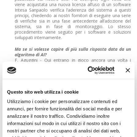
viene acquistata una nuova licenza all’uso di un software
Intesa Sanpaolo verifica l’aderenza del sistema a questi
principi, chiedendo ai nostri fornitori di eseguire una serie
di verifiche sia in una fase antecedente all’adozione del
sistema, sia in fase di monitoraggio. Lo stesso
procedimento viene seguito per i software e soluzioni
sviluppati internamente.
Ma se si volesse capire di più sulla risposta data da un
algoritmo di AI?
F. Aguggini - Qui entrano in gioco ancora una volta i
principi di trasparenza e spiegabilità che ci siamo dati nel
codice etico. Abbiamo deciso di sviluppare e utilizzare
algoritmi che siano il più possibile spiegabili e interpretabili.
Che cosa intendete per interpretabilità e spiegabilità?
Questo sito web utilizza i cookie
F. Aguggini - Trasparenza e spiegabilità racchiudono l'idea
secondo la quale i sistemi di AI devono essere progettati
Utilizziamo i cookie per personalizzare contenuti ed
in modo da risultare il più possibile chiari in tutto il loro
annunci, per fornire funzionalità dei social media e per
processo, dai dati alle raccomandazioni, fino alle decisioni.
È necessario essere in grado di fornire una spiegazione
analizzare il nostro traffico. Condividiamo inoltre
per le loro valutazioni e informazioni sui dati utilizzati per
informazioni sul modo in cui utilizzi il nostro sito con i
ottenerle.Data la loro complessità, molti algoritmi di
nostri partner che si occupano di analisi dei dati web,
intelligenza artificiale, anche se statisticamente molto