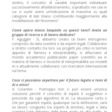
stretto, il concetto di variabili importanti individuate
successivamente all’addestramento, soprattutto nei casi in
cui si vuole avere un’indicazione di massima su quali
categorie di dati stiano contribuendo maggiormente alla
modellazione del fenomeno”.
Come opera Intesa Sanpaolo su questi temi? Avete un
gruppo di ricerca e di lavoro dedicato?
F. Aguggini - Sì, abbiamo creato un team eterogeneo
composto da data scientist e da esperti legali. Collaborano
a stretto contatto tra loro sui progetti più critici in termini
appunto di fairness e interpretability, si affacciano al
mondo accademico pubblicando paper scientifici sia in
materia di fairness e tecniche di interpretabilità sui modelli
AI e attualmente collaborano con ricercatori internazionali
sul tema.
Cosa ci possiamo aspettare per il futuro legato a temi di
AI e etica?
A. Cosentini - Purtroppo non ci può essere un’unica
soluzione perché il concetto di equità è soggettivo e
prescinde da ogni algoritmo di AI. La situazione certa è
che per garantire equità, qualunque sia la definizione, sarà
un lavoro congiunto tra esperti di dominio, legali e data
scientist.Oggi abbiamo delle linee guida ad alto livello. In