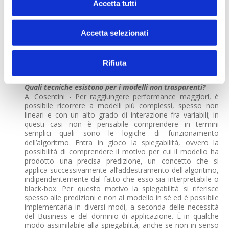
famiglia delle regressioni lineari e logistiche che tuttavia
Accetta tutti
raggiungono performance spesso inferiori rispetto ad
alternative meno trasparenti, come ad esempio le reti
neurali. In ultimo, l’interpretabilità è legata altresì alla
Accetta selezionati
semplicità del modello, per una regressione che impara da
centinaia di variabili, e di conseguenza apprende altrettanti
parametri, non è sicuramente immediato comprendere le
Rifiuta
logiche sottostanti.
Quali tecniche esistono per i modelli non trasparenti?
A. Cosentini - Per raggiungere performance maggiori, è
possibile ricorrere a modelli più complessi, spesso non
lineari e con un alto grado di interazione fra variabili; in
questi casi non è pensabile comprendere in termini
semplici quali sono le logiche di funzionamento
dell’algoritmo. Entra in gioco la spiegabilità, ovvero la
possibilità di comprendere il motivo per cui il modello ha
prodotto una precisa predizione, un concetto che si
applica successivamente all’addestramento dell'algoritmo,
indipendentemente dal fatto che esso sia interpretabile o
black-box. Per questo motivo la spiegabilità si riferisce
spesso alle predizioni e non al modello in sé ed è possibile
implementarla in diversi modi, a seconda delle necessità
del Business e del dominio di applicazione. È in qualche
modo assimilabile alla spiegabilità, anche se non in senso