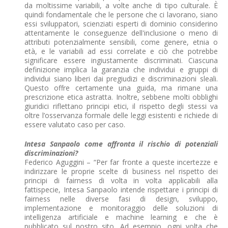
da moltissime variabili, a volte anche di tipo culturale. È
quindi fondamentale che le persone che ci lavorano, siano
essi sviluppatori, scienziati esperti di dominio considerino
attentamente le conseguenze dell'inclusione o meno di
attributi potenzialmente sensibili, come genere, etnia o
età, e le variabili ad essi correlate e ciò che potrebbe
significare essere ingiustamente discriminati. Ciascuna
definizione implica la garanzia che individui e gruppi di
individui siano liberi dai pregiudizi e discriminazioni sleali.
Questo offre certamente una guida, ma rimane una
prescrizione etica astratta. Inoltre, sebbene molti obblighi
giuridici riflettano principi etici, il rispetto degli stessi va
oltre l’osservanza formale delle leggi esistenti e richiede di
essere valutato caso per caso.
Intesa Sanpaolo come affronta il rischio di potenziali
discriminazioni?
Federico Aguggini – “Per far fronte a queste incertezze e
indirizzare le proprie scelte di business nel rispetto dei
principi di fairness di volta in volta applicabili alla
fattispecie, Intesa Sanpaolo intende rispettare i principi di
fairness nelle diverse fasi di design, sviluppo,
implementazione e monitoraggio delle soluzioni di
intelligenza artificiale e machine learning e che è
pubblicato sul nostro sito. Ad esempio, ogni volta che