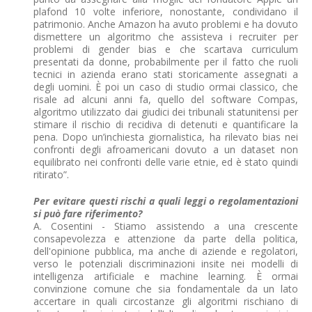
plafond 10 volte inferiore, nonostante, condividano il
patrimonio. Anche Amazon ha avuto problemi e ha dovuto
dismettere un algoritmo che assisteva i recruiter per
problemi di gender bias e che scartava curriculum
presentati da donne, probabilmente per il fatto che ruoli
tecnici in azienda erano stati storicamente assegnati a
degli uomini. È poi un caso di studio ormai classico, che
risale ad alcuni anni fa, quello del software Compas,
algoritmo utilizzato dai giudici dei tribunali statunitensi per
stimare il rischio di recidiva di detenuti e quantificare la
pena. Dopo un’inchiesta giornalistica, ha rilevato bias nei
confronti degli afroamericani dovuto a un dataset non
equilibrato nei confronti delle varie etnie, ed è stato quindi
ritirato”.
Per evitare questi rischi a quali leggi o regolamentazioni
si può fare riferimento?
A. Cosentini - Stiamo assistendo a una crescente
consapevolezza e attenzione da parte della politica,
dell'opinione pubblica, ma anche di aziende e regolatori,
verso le potenziali discriminazioni insite nei modelli di
intelligenza artificiale e machine learning. È ormai
convinzione comune che sia fondamentale da un lato
accertare in quali circostanze gli algoritmi rischiano di