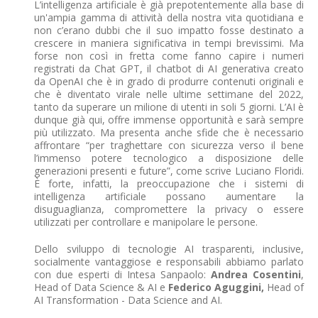
L’intelligenza artificiale è già prepotentemente alla base di
un'ampia gamma di attività della nostra vita quotidiana e
non c’erano dubbi che il suo impatto fosse destinato a
crescere in maniera significativa in tempi brevissimi. Ma
forse non così in fretta come fanno capire i numeri
registrati da Chat GPT, il chatbot di AI generativa creato
da OpenAI che è in grado di produrre contenuti originali e
che è diventato virale nelle ultime settimane del 2022,
tanto da superare un milione di utenti in soli 5 giorni. L’AI è
dunque già qui, offre immense opportunità e sarà sempre
più utilizzato. Ma presenta anche sfide che è necessario
affrontare “per traghettare con sicurezza verso il bene
l’immenso potere tecnologico a disposizione delle
generazioni presenti e future”, come scrive Luciano Floridi.
È forte, infatti, la preoccupazione che i sistemi di
intelligenza artificiale possano aumentare la
disuguaglianza, compromettere la privacy o essere
utilizzati per controllare e manipolare le persone.
Dello sviluppo di tecnologie AI trasparenti, inclusive,
socialmente vantaggiose e responsabili abbiamo parlato
con due esperti di Intesa Sanpaolo:
Andrea Cosentini
,
Head of Data Science & AI e
Federico Aguggini,
Head of
AI Transformation - Data Science and AI.