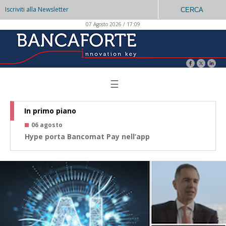
Iscriviti alla Newsletter
CERCA
07 Agosto 2026 / 17:09
☰
In primo piano
06 agosto
0
Hype porta Bancomat Pay nell’app
Co
az