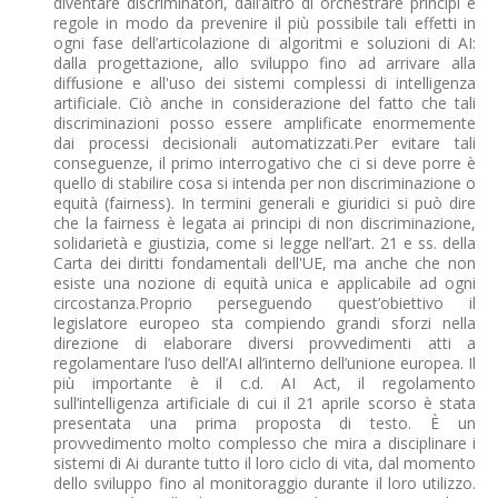
diventare discriminatori, dall’altro di orchestrare principi e
regole in modo da prevenire il più possibile tali effetti in
ogni fase dell’articolazione di algoritmi e soluzioni di AI:
dalla progettazione, allo sviluppo fino ad arrivare alla
diffusione e all'uso dei sistemi complessi di intelligenza
artificiale. Ciò anche in considerazione del fatto che tali
discriminazioni posso essere amplificate enormemente
dai processi decisionali automatizzati.Per evitare tali
conseguenze, il primo interrogativo che ci si deve porre è
quello di stabilire cosa si intenda per non discriminazione o
equità (fairness). In termini generali e giuridici si può dire
che la fairness è legata ai principi di non discriminazione,
solidarietà e giustizia, come si legge nell’art. 21 e ss. della
Carta dei diritti fondamentali dell'UE, ma anche che non
esiste una nozione di equità unica e applicabile ad ogni
circostanza.Proprio perseguendo quest’obiettivo il
legislatore europeo sta compiendo grandi sforzi nella
direzione di elaborare diversi provvedimenti atti a
regolamentare l’uso dell’AI all’interno dell’unione europea. Il
più importante è il c.d. AI Act, il regolamento
sull’intelligenza artificiale di cui il 21 aprile scorso è stata
presentata una prima proposta di testo. È un
provvedimento molto complesso che mira a disciplinare i
sistemi di Ai durante tutto il loro ciclo di vita, dal momento
dello sviluppo fino al monitoraggio durante il loro utilizzo.