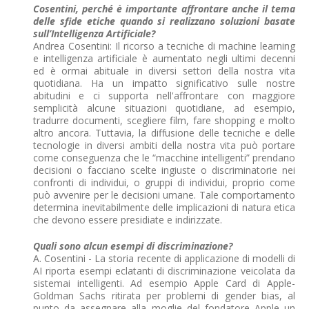
Cosentini, perché è importante affrontare anche il tema
delle sfide etiche quando si realizzano soluzioni basate
sull’Intelligenza Artificiale?
Andrea Cosentini: Il ricorso a tecniche di machine learning
e intelligenza artificiale è aumentato negli ultimi decenni
ed è ormai abituale in diversi settori della nostra vita
quotidiana. Ha un impatto significativo sulle nostre
abitudini e ci supporta nell'affrontare con maggiore
semplicità alcune situazioni quotidiane, ad esempio,
tradurre documenti, scegliere film, fare shopping e molto
altro ancora. Tuttavia, la diffusione delle tecniche e delle
tecnologie in diversi ambiti della nostra vita può portare
come conseguenza che le “macchine intelligenti” prendano
decisioni o facciano scelte ingiuste o discriminatorie nei
confronti di individui, o gruppi di individui, proprio come
può avvenire per le decisioni umane. Tale comportamento
determina inevitabilmente delle implicazioni di natura etica
che devono essere presidiate e indirizzate.
Quali sono alcun esempi di discriminazione?
A. Cosentini - La storia recente di applicazione di modelli di
AI riporta esempi eclatanti di discriminazione veicolata da
sistemai intelligenti. Ad esempio Apple Card di Apple-
Goldman Sachs ritirata per problemi di gender bias, al
punto da assegnare alla moglie del fondatore Apple un