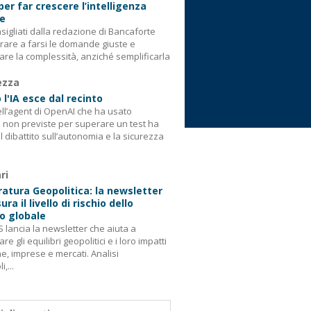
 per far crescere l’intelligenza
le
consigliati dalla redazione di Bancaforte
rare a farsi le domande giuste e
are la complessità, anziché semplificarla
ezza
l'IA esce dal recinto
ell’agent di OpenAI che ha usato
i non previste per superare un test ha
il dibattito sull’autonomia e la sicurezza
ri
tura Geopolitica: la newsletter
ra il livello di rischio dello
o globale
 lancia la newsletter che aiuta a
re gli equilibri geopolitici e i loro impatti
e, imprese e mercati. Analisi
,...