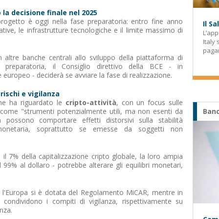
 la decisione finale nel 2025
 progetto è oggi nella fase preparatoria: entro fine anno
Il S
tive, le infrastrutture tecnologiche e il limite massimo di
L’app
Italy
paga
 altre banche centrali allo sviluppo della piattaforma di
preparatoria, il Consiglio direttivo della BCE - in
 europeo - deciderà se avviare la fase di realizzazione.
rischi e vigilanza
ione ha riguardato le
cripto-attività
, con un focus sulle
i come "strumenti potenzialmente utili, ma non esenti da
Banc
in possono comportare effetti distorsivi sulla stabilità
 monetaria, soprattutto se emesse da soggetti non
l 7% della capitalizzazione cripto globale, la loro ampia
l 99% al dollaro - potrebbe alterare gli equilibri monetari,
, l'Europa si è dotata del Regolamento MiCAR, mentre in
 condividono i compiti di vigilanza, rispettivamente su
enza.