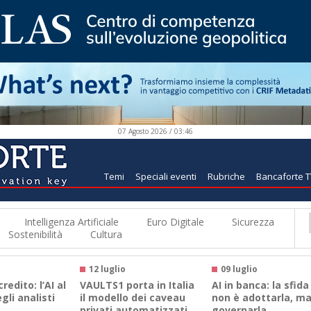
07 Agosto 2026 / 03:46
Temi
Speciali eventi
Rubriche
Bancaforte 
Intelligenza Artificiale
Euro Digitale
Sicurezza
Sostenibilità
Cultura
12 luglio
09 luglio
credito: l’AI al
VAULTS1 porta in Italia
AI in banca: la sfida
gli analisti
il modello dei caveau
non è adottarla, m
privati automatizzati
governarla