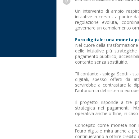
Un intervento di ampio respiro,
iniziative in corso - a partire d
regolazione evoluta, coordi
governare un cambiamento ormai
Euro digitale: una moneta pu
Nel cuore della trasformazione 
delle iniziative più strategich
pagamento pubblico, accessibile e 
contante senza sostituirlo.
"Il contante - spiega Scotti - 
digitali, spesso offerti da a
servirebbe a contrastare la di
l'autonomia del sistema europe
Il progetto risponde a tre p
strategica nei pagamenti; int
operativa anche offline, in cas
Concepito come moneta non r
l'euro digitale mira anche a pres
continueranno a offrire credito e