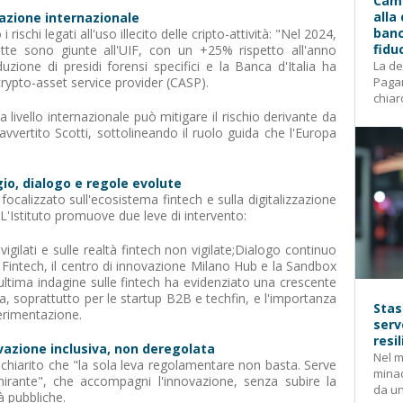
Camp
alla
razione internazionale
banc
 rischi legati all'uso illecito delle cripto-attività: "Nel 2024,
fidu
ette sono giunte all'UIF, con un +25% rispetto all'anno
duzione di presidi forensi specifici e la Banca d'Italia ha
La de
rypto-asset service provider (CASP).
Pagam
chiar
livello internazionale può mitigare il rischio derivante da
 avvertito Scotti, sottolineando il ruolo guida che l'Europa
io, dialogo e regole evolute
è focalizzato sull'ecosistema fintech e sulla digitalizzazione
 L'Istituto promuove due leve di intervento:
vigilati e sulle realtà fintech non vigilate;Dialogo continuo
e Fintech, il centro di innovazione Milano Hub e la Sandbox
'ultima indagine sulle fintech ha evidenziato una crescente
 soprattutto per le startup B2B e techfin, e l'importanza
Stas
perimentazione.
serv
resi
vazione inclusiva, non deregolata
Nel m
a chiarito che "la sola leva regolamentare non basta. Serve
mina
mirante", che accompagni l'innovazione, senza subire la
da un
à pubbliche.