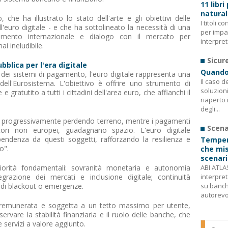
11 libri
natura
 che ha illustrato lo stato dell'arte e gli obiettivi delle
I titoli 
all'euro digitale - e che ha sottolineato la necessità di una
per impa
namento internazionale e dialogo con il mercato per
interpret
 ineludibile.
Sicur
bblica per l'era digitale
Quando 
dei sistemi di pagamento, l'euro digitale rappresenta una
Il caso d
e dell'Eurosistema. L'obiettivo è offrire uno strumento di
soluzion
gratutito a tutti i cittadini dell'area euro, che affianchi il
riaperto 
degli...
sta progressivamente perdendo terreno, mentre i pagamenti
Scena
ttori non europei, guadagnano spazio. L'euro digitale
pendenza da questi soggetti, rafforzando la resilienza e
Tempera
o".
che misu
scenari
riorità fondamentali: sovranità monetaria e autonomia
ABI ATLAS
egrazione dei mercati e inclusione digitale; continuità
interpreta
o di blackout o emergenze.
su banch
autorevoli
emunerata e soggetta a un tetto massimo per utente,
ervare la stabilità finanziaria e il ruolo delle banche, che
 servizi a valore aggiunto.