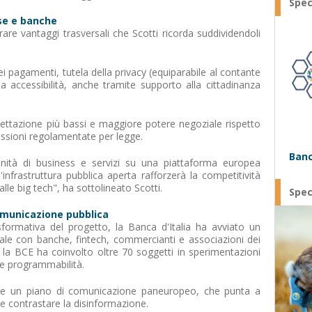
Spec
ese e banche
are vantaggi trasversali che Scotti ricorda suddividendoli
dei pagamenti, tutela della privacy (equiparabile al contante
a accessibilità, anche tramite supporto alla cittadinanza
cettazione più bassi e maggiore potere negoziale rispetto
missioni regolamentate per legge.
Banc
nità di business e servizi su una piattaforma europea
n'infrastruttura pubblica aperta rafforzerà la competitività
alle big tech", ha sottolineato Scotti.
Spec
omunicazione pubblica
formativa del progetto, la Banca d'Italia ha avviato un
tale con banche, fintech, commercianti e associazioni dei
 la BCE ha coinvolto oltre 70 soggetti in sperimentazioni
 e programmabilità.
che un piano di comunicazione paneuropeo, che punta a
ni e contrastare la disinformazione.