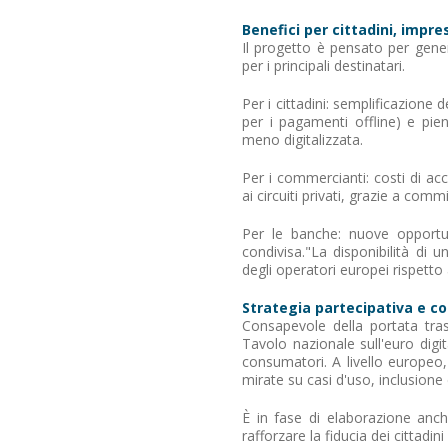
Benefici per cittadini, impr
Il progetto è pensato per gener
per i principali destinatari.
Per i cittadini: semplificazione 
per i pagamenti offline) e pien
meno digitalizzata.
Per i commercianti: costi di ac
ai circuiti privati, grazie a com
Per le banche: nuove opportu
condivisa."La disponibilità di u
degli operatori europei rispetto 
Strategia partecipativa e c
Consapevole della portata tras
Tavolo nazionale sull'euro digi
consumatori. A livello europeo,
mirate su casi d'uso, inclusione
È in fase di elaborazione an
rafforzare la fiducia dei cittadi