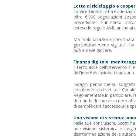
Lotta al riciclaggio e coope
La Vice Direttrice ha evidenziato i
oltre 6.000 segnalazioni sosp
precedente". È in corso l'intro
esteso le regole AML anche ai c
Ma "solo un'azione coordinata a 
giurisdizioni meno vigilate", ha
può e deve giocare.
Finanza digitale: monitoragg
Il terzo asse dell'intervento si 
dell'intermediazione finanziaria.
Indagini periodiche sui soggetti 
con il mercato tramite il Canal
Regolamentare.In particolare, l
domanda di chiarezza normativa,
di semplificare l'accesso alla s
Una visione di sistema: inno
Nelle sue conclusioni, Scotti h
una visione sistemica e lungi
disintermediazione delle autorit