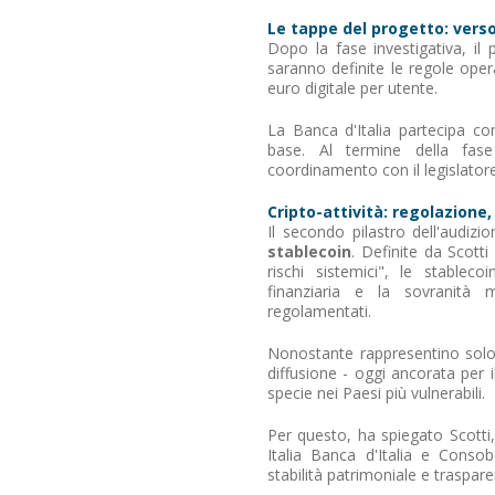
Le tappe del progetto: verso
Dopo la fase investigativa, il
saranno definite le regole opera
euro digitale per utente.
La Banca d'Italia partecipa con
base. Al termine della fase 
coordinamento con il legislatore
Cripto-attività: regolazione, 
Il secondo pilastro dell'audiz
stablecoin
. Definite da Scott
rischi sistemici", le stableco
finanziaria e la sovranità
regolamentati.
Nonostante rappresentino solo i
diffusione - oggi ancorata per i
specie nei Paesi più vulnerabili.
Per questo, ha spiegato Scotti
Italia Banca d'Italia e Consob
stabilità patrimoniale e traspar