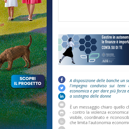
ello
cooperativa
A disposizione delle banche un s
l'impegno condiviso sui temi 
economica e per dare più forza e c
a sostegno delle donne
È un messaggio chiaro quello c
- contro la violenza economica"
visibile, coordinato e riconosci
che limita l'autonomia economic