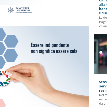
Camp
alla
banc
fidu
La de
Pagam
chiar
Stas
serv
resi
Nel m
mina
da un