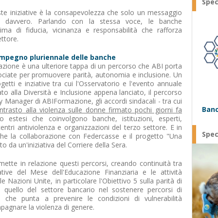
Spec
este iniziative è la consapevolezza che solo un messaggio
re davvero. Parlando con la stessa voce, le banche
ima di fiducia, vicinanza e responsabilità che rafforza
ettore.
impegno pluriennale delle banche
azione è una ulteriore tappa di un percorso che ABI porta
sociate per promuovere parità, autonomia e inclusione. Un
etti e inziative tra cui l'Osservatorio e l'evento annuale
to alla Diversità e Inclusione appena lanciato, il percorso
y Manager di ABIFormazione, gli accordi sindacali - tra cui
Banc
ontrasto alla violenza sulle donne firmato pochi giorni fa
o estesi che coinvolgono banche, istituzioni, esperti,
entri antiviolenza e organizzazioni del terzo settore. E in
Spec
che la collaborazione con Federcasse e il progetto "Una
o da un'iniziativa del Corriere della Sera.
tte in relazione questi percorsi, creando continuità tra
iative del Mese dell'Educazione Finanziaria e le attività
Nazioni Unite, in particolare l'Obiettivo 5 sulla parità di
quello del settore bancario nel sostenere percorsi di
che punta a prevenire le condizioni di vulnerabilità
gnare la violenza di genere.