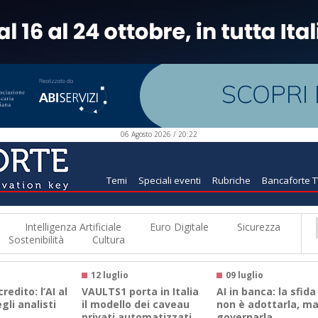
06 Agosto 2026 / 20:22
Temi
Speciali eventi
Rubriche
Bancaforte 
Intelligenza Artificiale
Euro Digitale
Sicurezza
Sostenibilità
Cultura
12 luglio
09 luglio
credito: l’AI al
VAULTS1 porta in Italia
AI in banca: la sfida
gli analisti
il modello dei caveau
non è adottarla, m
privati automatizzati
governarla