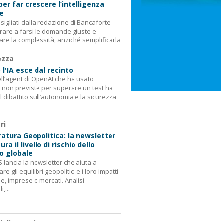
 per far crescere l’intelligenza
le
consigliati dalla redazione di Bancaforte
rare a farsi le domande giuste e
are la complessità, anziché semplificarla
ezza
l'IA esce dal recinto
ell’agent di OpenAI che ha usato
i non previste per superare un test ha
il dibattito sull’autonomia e la sicurezza
ri
tura Geopolitica: la newsletter
ra il livello di rischio dello
o globale
 lancia la newsletter che aiuta a
re gli equilibri geopolitici e i loro impatti
e, imprese e mercati. Analisi
,...