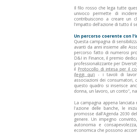
Il filo rosso che lega tutte qu
univoco permette di incide
contribuiscono a creare un cl
l'impatto dell'azione di tutto il s
Un percorso coerente con l'
Questa campagna di sensibilizz
avanti da anni insieme alle As
percorso fatto di numerosi prog
D&I in Finance, il premio dedica
professionalizzante per Diversit
il
Protocollo di intesa per il c
(leggi qui)
- i tavoli di lavor
associazioni dei consumatori, c
questo quadro si inserisce an
donna, un lavoro, un conto", nat
La campagna appena lanciata me
l'azione delle banche, le iniz
promosse dall'Agenda 2030 delle 
genere. Un impegno convinto, 
autonomia e consapevolezza, 
economica che possono accompa