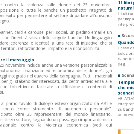
11 libri
ale contro la violenza sulle donne del 25 novembre,
natura
posizione di tutte le banche un pacchetto integrato di
I titoli 
ncepito per permettere al settore di parlare all'unisono,
per impa
pegno.
interpret
 banner, card e carousel per i social, un piedino email e un
Sicur
li con l'identità visiva delle singole banche. Un linguaggio
Quando 
are coerenza e identità a una rete di iniziative che si
Il caso d
territori, rafforzandone l'impatto e la riconoscibilità.
soluzion
riaperto 
are il messaggio
degli...
 25 novembre include anche una versione personalizzabile
'autonomia finanziaria ed economica delle donne", già
Scena
ggi integrata nel quadro della campagna. Tutti i materiali
per gli stakeholder interessati, dai centri antiviolenza alle
Tempera
on l'obiettivo di facilitare la diffusione di contenuti di
che misu
si.
scenari
ABI ATLAS
 al primo tavolo di dialogo esteso organizzato da ABI e
interpreta
 conto come strumento di autonomia personale".
su banch
cipato oltre 35 rappresentanti del mondo finanziario,
autorevoli
e del terzo settore, segnando un passaggio importante nella
azionale contro la violenza economica (
vedi qui