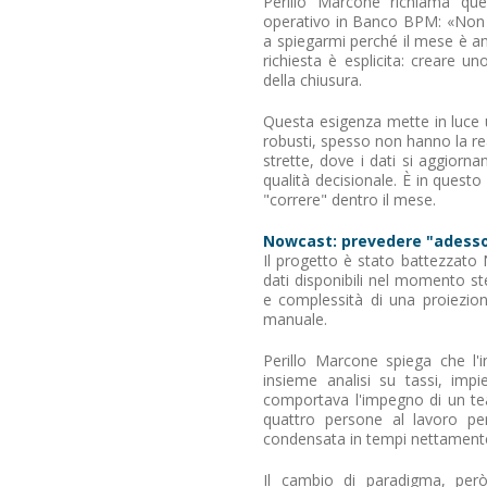
Perillo Marcone richiama que
operativo in Banco BPM: «Non mi
a spiegarmi perché il mese è a
richiesta è esplicita: creare 
della chiusura.
Questa esigenza mette in luce un
robusti, spesso non hanno la re
strette, dove i dati si aggiorna
qualità decisionale. È in ques
"correre" dentro il mese.
Nowcast: prevedere "adesso" 
Il progetto è stato battezzato 
dati disponibili nel momento ste
e complessità di una proiezion
manuale.
Perillo Marcone spiega che l'
insieme analisi su tassi, imp
comportava l'impegno di un tea
quattro persone al lavoro per
condensata in tempi nettamente
Il cambio di paradigma, però