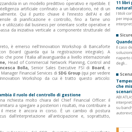
11 libri
izzandola in un modello predittivo operativo e ripetibile. E
natura
ntelligenza artificiale confinato a un laboratorio, né di un
I titoli 
almente. Qui il punto chiave è l'innesto dell'AI e del
per impa
nsile di pianificazione e controllo, fino a farne uno
interpret
 e utilizzato dal business per orientare scelte operative e
AI passa da iniziativa verticale a componente strutturale del
Sicur
Quando 
ncreto, è emerso nell'Innovation Workshop di Bancaforte
Il caso d
 con Board (guarda qui la registrazione integrale). A
soluzion
 che pone l'Italia all'avanguardia a livello internazionale
riaperto 
one,
Head of Commercial Network Planning, Control and
degli...
ancesca Bolla,
Senior Sales Executive FSI di
Board
, e
 Manager Financial Services di
SDG Group
(qui per vedere
Scena
ll'Innovation Workshop da cui è tratto questo articolo:
Tempera
che misu
scenari
bia il ruolo del controllo di gestione
ABI ATLAS
a richiesta molto chiara del Chief Financial Officer: il
interpreta
mitarsi a spiegare a posteriori i risultati, ma contribuire a
su banch
e il mese è ancora in corso. È un cambio di postura
autorevoli
s dall'interpretazione all'anticipazione e, soprattutto,