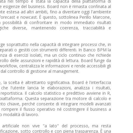
ità nel tempo è stata la capacità della piattaforma di
e esigenze del business. Board non è rimasta confinata al
e estesa ad altri ambiti, fino a diventare oggi l'ambiente
forecast e nowcast. È questo, sottolinea Perillo Marcone,
la possibilità di confrontare in modo immediato risultati
ogiche diverse, mantenendo coerenza, tracciabilità e
ge soprattutto nella capacità di integrare processi che, in
eparati o gestiti con strumenti differenti. In Banco BPM la
za di esercizi isolati, ma un ciclo continuo che richiede
rollo delle assunzioni e rapidità di lettura. Board funge da
orkflow, centralizza le informazioni e rende accessibili gli
ti, dal controllo di gestione al management.
, la scelta è altrettanto significativa. Board è l'interfaccia
he l'utente lancia le elaborazioni, analizza i risultati,
portistica. Il calcolo statistico e predittivo avviene in R,
 piattaforma. Questa separazione tra motore di calcolo e
to chiave, perché consente di integrare modelli avanzati
 rompere il flusso operativo né costringere il business a
o modalità di lavoro.
 artificiale non vive "a lato" del processo, ma resta
anificazione, sotto controllo e con piena trasparenza. È una