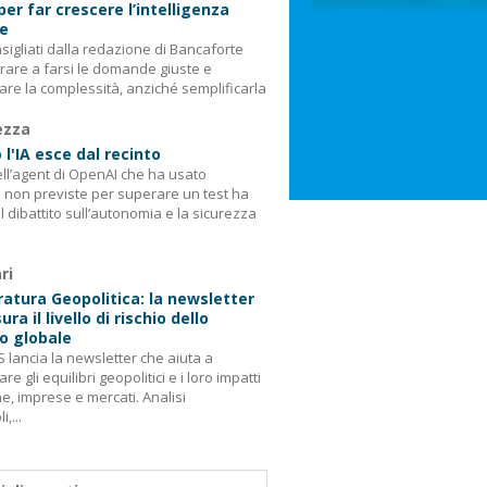
 per far crescere l’intelligenza
le
consigliati dalla redazione di Bancaforte
rare a farsi le domande giuste e
are la complessità, anziché semplificarla
ezza
l'IA esce dal recinto
ell’agent di OpenAI che ha usato
i non previste per superare un test ha
il dibattito sull’autonomia e la sicurezza
ri
tura Geopolitica: la newsletter
ra il livello di rischio dello
o globale
 lancia la newsletter che aiuta a
re gli equilibri geopolitici e i loro impatti
e, imprese e mercati. Analisi
,...