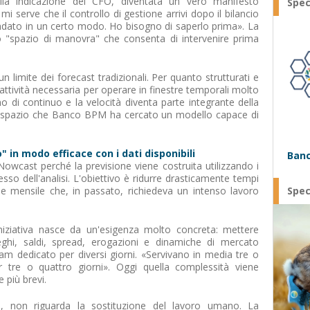
lla indicazione del CFO, diventata un vero manifesto
Spec
 serve che il controllo di gestione arrivi dopo il bilancio
ndato in un certo modo. Ho bisogno di saperlo prima». La
uno "spazio di manovra" che consenta di intervenire prima
 limite dei forecast tradizionali. Per quanto strutturati e
attività necessaria per operare in finestre temporali molto
no di continuo e la velocità diventa parte integrante della
to spazio che Banco BPM ha cercato un modello capace di
in modo efficace con i dati disponibili
Banc
Nowcast perché la previsione viene costruita utilizzando i
sso dell'analisi. L'obiettivo è ridurre drasticamente tempi
e mensile che, in passato, richiedeva un intenso lavoro
Spec
iniziativa nasce da un'esigenza molto concreta: mettere
ieghi, saldi, spread, erogazioni e dinamiche di mercato
m dedicato per diversi giorni. «Servivano in media tre o
 tre o quattro giorni». Oggi quella complessità viene
 più brevi.
, non riguarda la sostituzione del lavoro umano. La