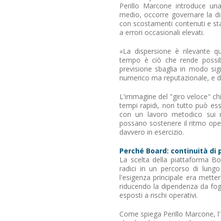
Perillo Marcone introduce una 
medio, occorre governare la dis
con scostamenti contenuti e st
a errori occasionali elevati.
«La dispersione è rilevante qua
tempo è ciò che rende possibi
previsione sbaglia in modo sign
numerico ma reputazionale, e d
L'immagine del "giro veloce" chia
tempi rapidi, non tutto può ess
con un lavoro metodico sui mo
possano sostenere il ritmo oper
davvero in esercizio.
Perché Board: continuità di p
La scelta della piattaforma B
radici in un percorso di lun
l'esigenza principale era mette
riducendo la dipendenza da fogl
esposti a rischi operativi.
Come spiega Perillo Marcone, l'a