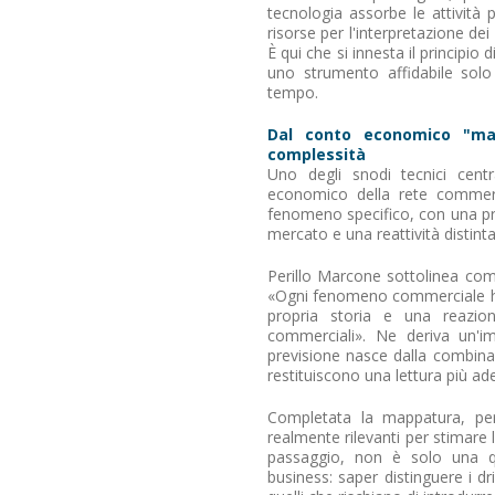
tecnologia assorbe le attività 
risorse per l'interpretazione dei 
È qui che si innesta il principio
uno strumento affidabile solo
tempo.
Dal conto economico "mac
complessità
Uno degli snodi tecnici cent
economico della rete commerci
fenomeno specifico, con una prop
mercato e una reattività distinta
Perillo Marcone sottolinea com
«Ogni fenomeno commerciale ha
propria storia e una reazion
commerciali». Ne deriva un'im
previsione nasce dalla combinaz
restituiscono una lettura più ade
Completata la mappatura, per 
realmente rilevanti per stimare 
passaggio, non è solo una qu
business: saper distinguere i 