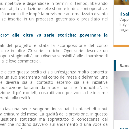
più ripetitive e dispendiose in termini di tempo, liberando
risultati, la validazione delle stime e le decisioni operative.
 di "human in the loop": la previsione automatizzata diventa
Il S
 se inserita in un processo governato e presidiato nel
L’app
Italy
paga
ro" alle oltre 70 serie storiche: governare la
rali del progetto è stata la scomposizione del conto
ale in oltre 70 serie storiche. Ogni serie descrive un
ria stagionalità, una diversa sensibilità alle dinamiche di
 alle leve commerciali.
Banc
e dietro questa scelta ci sia un'esigenza molto concreta:
 un suo andamento nel corso del mese e dell'anno, una
e diversa sia al contesto esterno sia alle iniziative
postazione lontana da modelli unici e "monolitici": la
ione di più modelli, costruiti voce per voce, che insieme
rente alla realtà.
ciascuna serie vengono individuati i dataset di input
la chiusura del mese. La qualità della previsione, in questo
estione statistica ma soprattutto di conoscenza del
driver che incidono davvero sull'andamento di una voce da