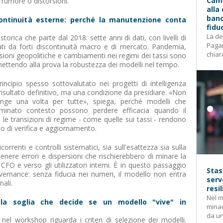
Camp
e rumore o distorsioni.
alla
banc
continuità esterne: perché la manutenzione conta
fidu
La de
orica che parte dal 2018: sette anni di dati, con livelli di
Pagam
rsati da forti discontinuità macro e di mercato. Pandemia,
chiar
nsioni geopolitiche e cambiamenti nei regimi dei tassi sono
mettendo alla prova la robustezza dei modelli nel tempo.
incipio spesso sottovalutato nei progetti di intelligenza
un risultato definitivo, ma una condizione da presidiare. «Non
nge una volta per tutte», spiega, perché modelli che
minato contesto possono perdere efficacia quando il
 le transizioni di regime - come quelle sui tassi - rendono
uo di verifica e aggiornamento.
correnti e controlli sistematici, sia sull'esattezza sia sulla
tenere errori e dispersioni che rischierebbero di minare la
 CFO e verso gli utilizzatori interni. È in questo passaggio
Stas
vernance: senza fiducia nei numeri, il modello non entra
serv
nali.
resi
Nel m
: la soglia che decide se un modello "vive" in
mina
da un
el workshop riguarda i criteri di selezione dei modelli.