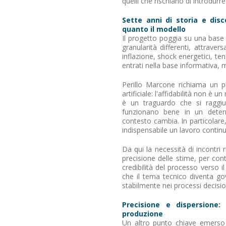
quelli che rischiano di introdurr
Sette anni di storia e dis
quanto il modello
Il progetto poggia su una base st
granularità differenti, attrave
inflazione, shock energetici, te
entrati nella base informativa, 
Perillo Marcone richiama un pr
artificiale: l'affidabilità non è 
è un traguardo che si raggiu
funzionano bene in un deter
contesto cambia. In particolare,
indispensabile un lavoro contin
Da qui la necessità di incontri ri
precisione delle stime, per con
credibilità del processo verso il
che il tema tecnico diventa go
stabilmente nei processi decisio
Precisione e dispersione
produzione
Un altro punto chiave emerso n