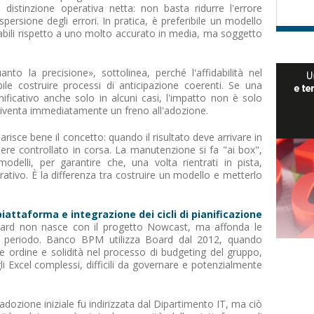
distinzione operativa netta: non basta ridurre l'errore
persione degli errori. In pratica, è preferibile un modello
abili rispetto a uno molto accurato in media, ma soggetto
nto la precisione», sottolinea, perché l'affidabilità nel
le costruire processi di anticipazione coerenti. Se una
ificativo anche solo in alcuni casi, l'impatto non è solo
iventa immediatamente un freno all'adozione.
risce bene il concetto: quando il risultato deve arrivare in
ere controllato in corsa. La manutenzione si fa "ai box",
delli, per garantire che, una volta rientrati in pista,
ativo. È la differenza tra costruire un modello e metterlo
iattaforma e integrazione dei cicli di pianificazione
oard non nasce con il progetto Nowcast, ma affonda le
go periodo. Banco BPM utilizza Board dal 2012, quando
re ordine e solidità nel processo di budgeting del gruppo,
i Excel complessi, difficili da governare e potenzialmente
dozione iniziale fu indirizzata dal Dipartimento IT, ma ciò