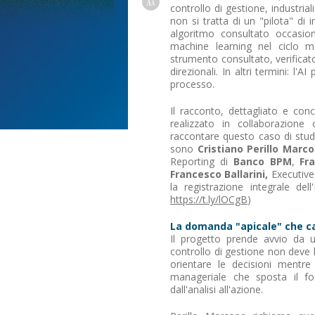
controllo di gestione, industrial
non si tratta di un "pilota" di i
algoritmo consultato occasion
machine learning nel ciclo me
strumento consultato, verificato
direzionali. In altri termini: l'
processo.
Il racconto, dettagliato e co
realizzato in collaborazione
raccontare questo caso di studio
sono
Cristiano Perillo Marc
Reporting di
Banco BPM
,
Fr
Francesco Ballarini,
Executive
la registrazione integrale de
https://t.ly/lOCgB
)
La domanda "apicale" che cam
Il progetto prende avvio da un
controllo di gestione non deve li
orientare le decisioni mentr
manageriale che sposta il focu
dall'analisi all'azione.