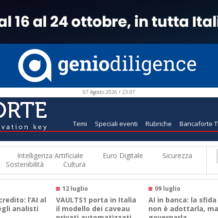
07 Agosto 2026 / 23:07
Temi
Speciali eventi
Rubriche
Bancaforte 
Intelligenza Artificiale
Euro Digitale
Sicurezza
Sostenibilità
Cultura
12 luglio
09 luglio
credito: l’AI al
VAULTS1 porta in Italia
AI in banca: la sfida
gli analisti
il modello dei caveau
non è adottarla, m
privati automatizzati
governarla