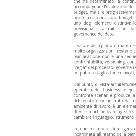
che ha determinato la continu
accompagnare l'evoluzione dell
budget, ma si è progressivament
unico in cui convivono budget, 
uno degli elementi distintivi: 
previsionali costruiti con l
governance del dato.
Il valore della piattaforma emer
molte organizzazioni, restano s
pianificazione non è una sequen
confrontabilità, versioning, cont
"regia" del processo: governa i w
output a tutti gli attori coinvol
Dal punto di vista architetturale
operativa del business: è qui c
confronta scenari e produce la re
richiamato e orchestrato dalla
ambiente di lavoro è un elemen
di AI e machine learning senza
cambiare linguaggio, strumenti 
In questo modo l'intelligenza
incardinata all'interno della pi