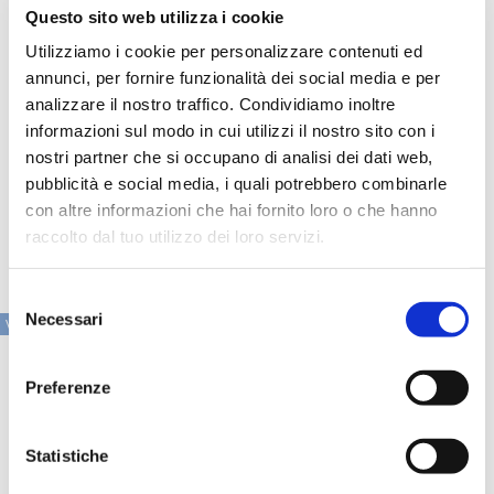
l'auto rescue per prevenire l'abbandono involontario.
Questo sito web utilizza i cookie
Utilizziamo i cookie per personalizzare contenuti ed
Un ulteriore vantaggio riguarda la prevenzione delle frodi e
il contenimento delle perdite. L'uso di strumenti come le
annunci, per fornire funzionalità dei social media e per
carte virtuali permette di limitare i pagamenti all'importo
analizzare il nostro traffico. Condividiamo inoltre
approvato, controllare in modo puntuale l'utilizzo dei fondi
informazioni sul modo in cui utilizzi il nostro sito con i
e ottenere una visione più chiara dei modelli di spesa,
elementi cruciali per una gestione più solida dei sinistri.
nostri partner che si occupano di analisi dei dati web,
pubblicità e social media, i quali potrebbero combinarle
con altre informazioni che hai fornito loro o che hanno
raccolto dal tuo utilizzo dei loro servizi.
Selezione
Necessari
del
VAI ALLA SEZIONE IN PRIMO PIANO
consenso
Preferenze
Statistiche