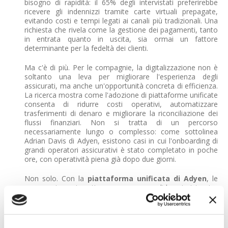
bisogno di rapidità: il 65% degli intervistati preferirebbe
ricevere gli indennizzi tramite carte virtuali prepagate,
evitando costi e tempi legati ai canali più tradizionali. Una
richiesta che rivela come la gestione dei pagamenti, tanto
in entrata quanto in uscita, sia ormai un fattore
determinante per la fedeltà dei clienti.
Ma c'è di più. Per le compagnie, la digitalizzazione non è
soltanto una leva per migliorare l'esperienza degli
assicurati, ma anche un'opportunità concreta di efficienza.
La ricerca mostra come l'adozione di piattaforme unificate
consenta di ridurre costi operativi, automatizzare
trasferimenti di denaro e migliorare la riconciliazione dei
flussi finanziari. Non si tratta di un percorso
necessariamente lungo o complesso: come sottolinea
Adrian Davis di Adyen, esistono casi in cui l'onboarding di
grandi operatori assicurativi è stato completato in poche
ore, con operatività piena già dopo due giorni.
Non solo. Con la
piattaforma unificata di Adyen
, le
compagnie assicurative possono consolidare i sistemi e
ridurre i costi operativi con il trasferimento automatico di
denaro, semplificare i processi e aumentare la precisione
con la riconciliazione consolidata e migliorare il valore del
ciclo di vita degli assicurati (LTV) con funzionalità come