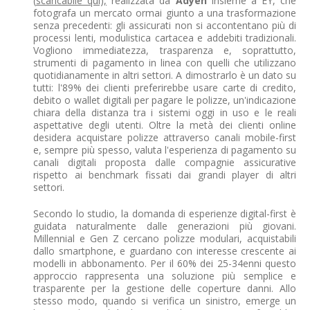
(
scaricabile qui),
realizzata da
Adyen
insieme a EY, che
fotografa un mercato ormai giunto a una trasformazione
senza precedenti: gli assicurati non si accontentano più di
processi lenti, modulistica cartacea e addebiti tradizionali.
Vogliono immediatezza, trasparenza e, soprattutto,
strumenti di pagamento in linea con quelli che utilizzano
quotidianamente in altri settori. A dimostrarlo è un dato su
tutti: l'89% dei clienti preferirebbe usare carte di credito,
debito o wallet digitali per pagare le polizze, un'indicazione
chiara della distanza tra i sistemi oggi in uso e le reali
aspettative degli utenti. Oltre la metà dei clienti online
desidera acquistare polizze attraverso canali mobile-first
e, sempre più spesso, valuta l'esperienza di pagamento su
canali digitali proposta dalle compagnie assicurative
rispetto ai benchmark fissati dai grandi player di altri
settori.
Secondo lo studio, la domanda di esperienze digital-first è
guidata naturalmente dalle generazioni più giovani.
Millennial e Gen Z cercano polizze modulari, acquistabili
dallo smartphone, e guardano con interesse crescente ai
modelli in abbonamento. Per il 60% dei 25-34enni questo
approccio rappresenta una soluzione più semplice e
trasparente per la gestione delle coperture danni. Allo
stesso modo, quando si verifica un sinistro, emerge un