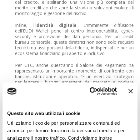
del credito, e abilitando una visione più completa del
merito creditizio che apre la strada a soluzioni evolute di
monitoraggio e gestione del rischio.
Infine, l'
identità digitale
. L'imminente diffusione
dell'EUDI Wallet pone al centro interoperabilità, cyber-
security e protezione dei dati personali. Per un credit
bureau consortile, queste direttrici non sono solo requisiti
tecnici ma assi portanti della fiducia, indispensabile per un
ecosistema finanziario più aperto e inclusivo.
Per CTC, anche quest'anno il Salone dei Pagamenti ha
rappresentato un'importante momento di confronto con
banche, istituzioni e operatori. "È un esercizio strategico
per leggere i bisogni emergenti del mercato e cogliere
spunti per orientare nuovi percorsi di innovazione", spiega
Giuseppe Verniero, Direttore Operativo di CTC
. "In
particolare, per chi - come noi - opera come Credit Bureau
e AISP in un contesto consortile, è emerso con evidenza
come l'AI generativa rappresenti un vantaggio competitivo
Questo sito web utilizza i cookie
non per il singolo, ma se messo a sistema come
patrimonio comune. L'obiettivo per i prossimi mesi",
Utilizziamo i cookie per personalizzare contenuti ed
conclude, "sarà tradurre queste tendenze in strumenti e
annunci, per fornire funzionalità dei social media e per
servizi capaci di rafforzare il sistema finanziario italiano,
mantenendo al centro sicurezza, qualità dei dati e
analizzare il nostro traffico. Condividiamo inoltre