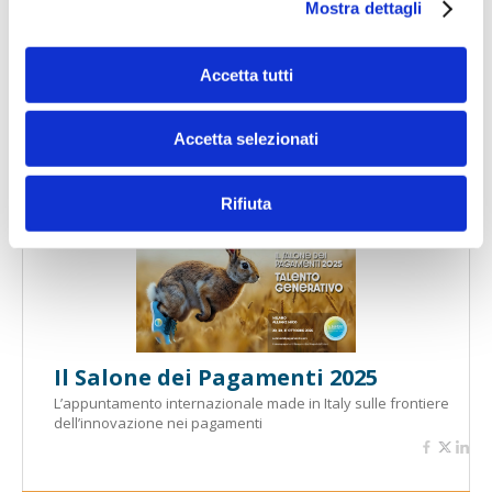
Mostra dettagli
Accetta tutti
Banche per l'inclusione
Accetta selezionati
Speciali eventi
Rifiuta
Il Salone dei Pagamenti 2025
L’appuntamento internazionale made in Italy sulle frontiere
dell’innovazione nei pagamenti