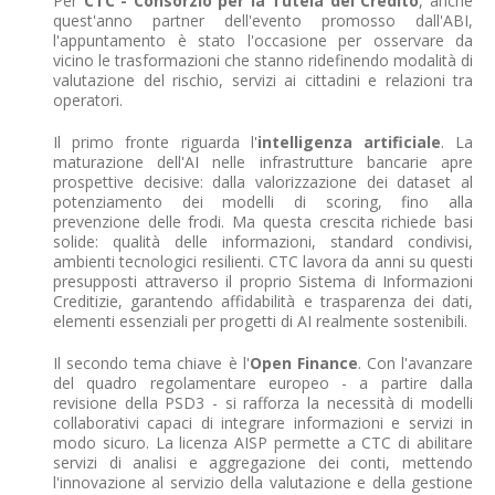
Per
CTC - Consorzio per la Tutela del Credito
, anche
quest'anno partner dell'evento promosso dall'ABI,
l'appuntamento è stato l'occasione per osservare da
vicino le trasformazioni che stanno ridefinendo modalità di
valutazione del rischio, servizi ai cittadini e relazioni tra
operatori.
Il primo fronte riguarda l'
intelligenza artificiale
. La
maturazione dell'AI nelle infrastrutture bancarie apre
prospettive decisive: dalla valorizzazione dei dataset al
potenziamento dei modelli di scoring, fino alla
prevenzione delle frodi. Ma questa crescita richiede basi
solide: qualità delle informazioni, standard condivisi,
ambienti tecnologici resilienti. CTC lavora da anni su questi
presupposti attraverso il proprio Sistema di Informazioni
Creditizie, garantendo affidabilità e trasparenza dei dati,
elementi essenziali per progetti di AI realmente sostenibili.
Il secondo tema chiave è l'
Open Finance
. Con l'avanzare
del quadro regolamentare europeo - a partire dalla
revisione della PSD3 - si rafforza la necessità di modelli
collaborativi capaci di integrare informazioni e servizi in
modo sicuro. La licenza AISP permette a CTC di abilitare
servizi di analisi e aggregazione dei conti, mettendo
l'innovazione al servizio della valutazione e della gestione