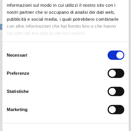
collaborazione".
informazioni sul modo in cui utilizzi il nostro sito con i
nostri partner che si occupano di analisi dei dati web,
pubblicità e social media, i quali potrebbero combinarle
con altre informazioni che hai fornito loro o che hanno
VAI ALLA SEZIONE IN PRIMO PIANO
raccolto dal tuo utilizzo dei loro servizi.
Selezione
Necessari
del
consenso
Preferenze
Statistiche
Marketing
Speciali eventi