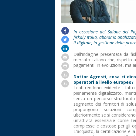
In occasione del Salone dei Pa
fiskaly Italia, abbiamo analizzat
il digitale, la gestione delle proce
Dall'indagine presentata da f
mercato italiano che, rispetto a
pagamenti in evoluzione, ma 
Dottor Agresti, cosa ci dic
operatori a livello europeo?
I dati rendono evidente il fatto
pienamente digitalizzato, mentre
senza un percorso strutturato v
segmento dei fornitori di solu
propongono soluzioni com
ulteriormente se si considerano l
un'attività essenziale come l'
complesse e costose per gli oper
L'acquisto, la certificazione e l