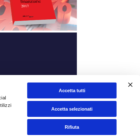
ità
Accetta tutti
ial
ilizzi
Accetta selezionati
Rifiuta