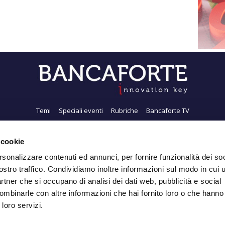
Temi
Speciali eventi
Rubriche
Bancaforte TV
i siamo
Newsletter
FeedRSS
Pubblicità
Privacy
Contatti
Accessibil
 cookie
rsonalizzare contenuti ed annunci, per fornire funzionalità dei soc
ostro traffico. Condividiamo inoltre informazioni sul modo in cui ut
Iscriviti alla Newsletter
partner che si occupano di analisi dei dati web, pubblicità e social
ombinarle con altre informazioni che hai fornito loro o che hanno
 loro servizi.