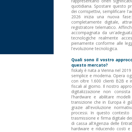
rappresentano oneri significat
quotidiana. Spostare questo p
dei corrispettivi, semplificare 
2026 inizia una nuova fase:
completamente digitale, attra
registratore telematico. Affin
accompagnata da un'adeguata 
tecnologiche realmente accessi
pienamente conforme alle leggi
l'evoluzione tecnologica.
Quali sono il vostro approcc
questo mercato?
fiskaly è nata a Vienna nel 2019
semplice e moderna. Opera ogg
con oltre 1.600 clienti B2B e i
fiscali al giorno. Il nostro ap
digitalizzazione non consista
l'hardware e abilitare modelli 
transizione che in Europa è gi
grazie all'evoluzione normati
processi. In questo contesto 
trasmissione e firma digitale dei
di cassa all'Agenzia delle Entr
hardware e riducendo costi e c