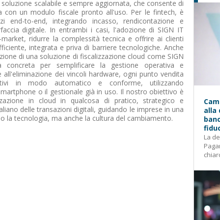
 soluzione scalabile e sempre aggiornata, che consente di
a con un modulo fiscale pronto all'uso. Per le fintech, è
vizi end-to-end, integrando incasso, rendicontazione e
rfaccia digitale. In entrambi i casi, l'adozione di SIGN IT
market, ridurre la complessità tecnica e offrire ai clienti
fficiente, integrata e priva di barriere tecnologiche. Anche
dozione di una soluzione di fiscalizzazione cloud come SIGN
à concreta per semplificare la gestione operativa e
e all'eliminazione dei vincoli hardware, ogni punto vendita
ttivi in modo automatico e conforme, utilizzando
artphone o il gestionale già in uso. Il nostro obiettivo è
izzazione in cloud in qualcosa di pratico, strategico e
Camp
aliano delle transazioni digitali, guidando le imprese in una
alla
lo la tecnologia, ma anche la cultura del cambiamento.
banc
fidu
La de
Pagam
chiar