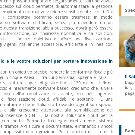
ivi che possono impattare negativamente sull'operatività
rocesso sul cloud permette di automatizzare la gestione
Spec
l'adempimento normativo e ridurre sensibilmente i costi. Dal
 i corrispettivi potranno essere trasmessi in modo
verso software certificati, senza più dipendere da un
ché questa transizione abbia successo, dovrà però essere
informazione, da chiarezza normativa e da soluzioni
bili. Il nostro obiettivo è offrire una fiscalizzazione
 vigenti, ma anche accessibile, efficiente e in linea con
io e le vostre soluzioni per portare innovazione in
 con un obiettivo preciso: rendere la conformità fiscale più
Il S
i in cinque Paesi — tra cui Germania, Spagna e Italia —
L’app
nfrastrutture capaci di gestire fino a 130 milioni di firme
Italy
proccio è interamente software-based: crediamo che la vera
paga
 solo nell'automatizzare l'esistente, ma nel superare
di fiscalizzazione cloud, affidabili e sostenibili. È una
à matura e che in Italia sta trovando oggi il suo spazio,
va e alla crescente attenzione alla semplificazione dei
si inserisce SIGN IT, la nostra soluzione cloud per la
 corrispettivi. Permette di collegare direttamente i sistemi
ate tramite API sicure e documentate, eliminando i vincoli
Banc
omplessità di integrazione. Per i fornitori di sistemi di