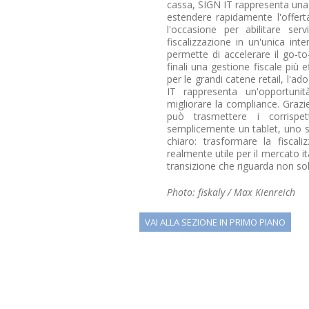
cassa, SIGN IT rappresenta una
estendere rapidamente l'offert
l'occasione per abilitare ser
fiscalizzazione in un'unica inte
permette di accelerare il go-to-
finali una gestione fiscale più e
per le grandi catene retail, l'a
IT rappresenta un'opportunit
migliorare la compliance. Grazi
può trasmettere i corrispe
semplicemente un tablet, uno sm
chiaro: trasformare la fiscal
realmente utile per il mercato it
transizione che riguarda non so
Photo: fiskaly / Max Kienreich
VAI ALLA SEZIONE IN PRIMO PIANO