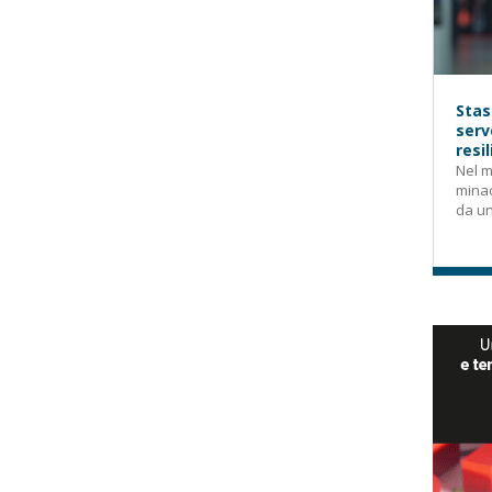
Stas
serv
resi
Nel m
mina
da un