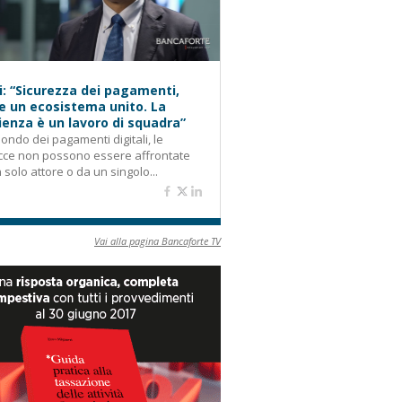
i: “Sicurezza dei pagamenti,
e un ecosistema unito. La
lienza è un lavoro di squadra”
ondo dei pagamenti digitali, le
cce non possono essere affrontate
 solo attore o da un singolo...
Vai alla pagina Bancaforte TV