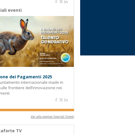
iali eventi
alone dei Pagamenti 2025
untamento internazionale made in
 sulle frontiere dell’innovazione nei
menti
Vai alla pagina Speciali Eventi
aforte TV