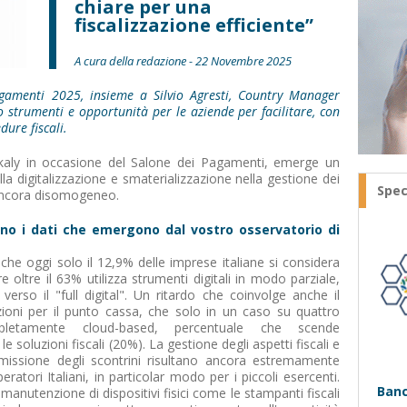
chiare per una
fiscalizzazione efficiente”
A cura della redazione - 22 Novembre 2025
gamenti 2025, insieme a Silvio Agresti, Country Manager
o strumenti e opportunità per le aziende per facilitare, con
dure fiscali.
iskaly in occasione del Salone dei Pagamenti, emerge un
lla digitalizzazione e smaterializzazione nella gestione dei
Spec
ancora disomogeneo.
ono i dati che emergono dal vostro osservatorio di
 che oggi solo il 12,9% delle imprese italiane si considera
 oltre il 63% utilizza strumenti digitali in modo parziale,
erso il "full digital". Un ritardo che coinvolge anche il
zioni per il punto cassa, che solo in un caso su quattro
pletamente cloud-based, percentuale che scende
e soluzioni fiscali (20%). La gestione degli aspetti fiscali e
emissione degli scontrini risultano ancora estremamente
atori Italiani, in particolar modo per i piccoli esercenti.
Banc
a manutenzione di dispositivi fisici come le stampanti fiscali