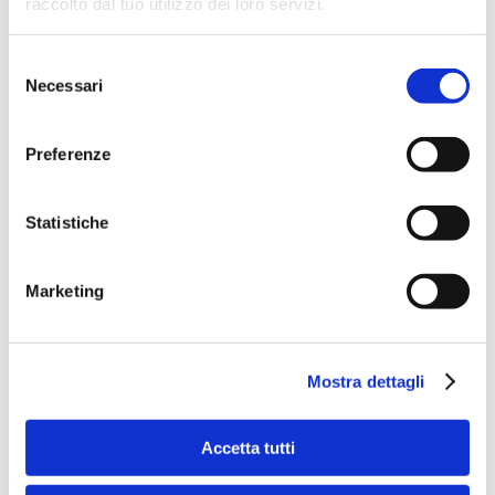
a decisioni affrettate. E per questo, altro avvertimento che
raccolto dal tuo utilizzo dei loro servizi.
diamo, non bisogna firmare mai ciò che non si è
compreso fino in fondo. Molti sottovalutano che
l’ignoranza ha un prezzo e che una firma ha conseguenze
Selezione
spesso irreversibili. Attenzione, allora.
Necessari
del
consenso
E infine l’ultima indicazione generale: più guadagni,
più rischi.
Preferenze
Certo, investire denaro non è giocare a Monopoli.
Rendimenti alti sono sempre associati a rischi elevati. I
miracoli in questo ambito non esistono.
Statistiche
Tra le tante innovazioni nel campo della finanza, c’è
l’arrivo di strumenti digitali del Fintech, come i robo-
advisor, programmi di intelligenza artificiale capaci
Marketing
di elaborare strategie di investimento basandosi su
algoritmi e big data. Potremo mai demandare alle
macchine la cura dei nostri risparmi?
No, non credo. Il Fintech può completare le informazioni
Mostra dettagli
di chi ha una già conoscenza di base, ma non può
sostituire l’educazione finanziaria. Perché il punto è
sempre lo stesso: a maggiori guadagni, anche se
prospettati da robot, corrispondono sempre maggiori
Accetta tutti
rischi. Non si scappa.