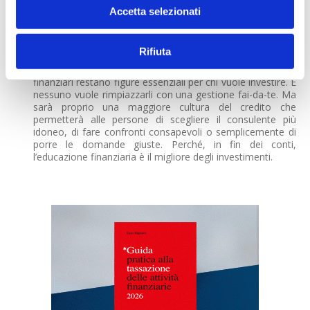
In conclusione, di chi possono fidarsi i risparmiatori
Accetta selezionati
oggi?
C’è un problema di diffidenza generale, dovuto agli episodi
di cui si sono occupate le cronache negli ultimi anni. Ma
Rifiuta
sono convinta che la maggiore conoscenza della finanza
rafforza la fiducia tra cittadini e banche. I consulenti
finanziari restano figure essenziali per chi vuole investire. E
nessuno vuole rimpiazzarli con una gestione fai-da-te. Ma
sarà proprio una maggiore cultura del credito che
permetterà alle persone di scegliere il consulente più
idoneo, di fare confronti consapevoli o semplicemente di
porre le domande giuste. Perché, in fin dei conti,
l’educazione finanziaria è il migliore degli investimenti.