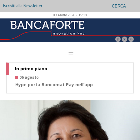
Iscriviti alla Newsletter
CERCA
09 Agosto 2026 / 15:18
☰
In primo piano
06 agosto
0
Hype porta Bancomat Pay nell’app
Co
az