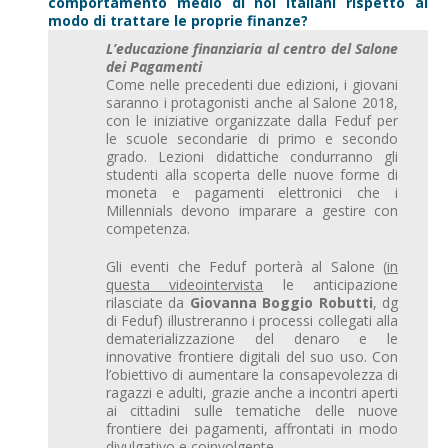
comportamento medio di noi italiani rispetto al
modo di trattare le proprie finanze?
L’educazione finanziaria al centro del Salone
dei Pagamenti
Come nelle precedenti due edizioni, i giovani
saranno i protagonisti anche al Salone 2018,
con le iniziative organizzate dalla Feduf per
le scuole secondarie di primo e secondo
grado. Lezioni didattiche condurranno gli
studenti alla scoperta delle nuove forme di
moneta e pagamenti elettronici che i
Millennials devono imparare a gestire con
competenza.
Gli eventi che Feduf porterà al Salone (
in
questa videointervista
le anticipazione
rilasciate da
Giovanna Boggio Robutti
, dg
di Feduf) illustreranno i processi collegati alla
dematerializzazione del denaro e le
innovative frontiere digitali del suo uso. Con
l’obiettivo di aumentare la consapevolezza di
ragazzi e adulti, grazie anche a incontri aperti
ai cittadini sulle tematiche delle nuove
frontiere dei pagamenti, affrontati in modo
divulgativo e coinvolgente.