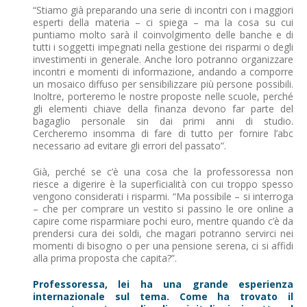
“Stiamo già preparando una serie di incontri con i maggiori
esperti della materia – ci spiega – ma la cosa su cui
puntiamo molto sarà il coinvolgimento delle banche e di
tutti i soggetti impegnati nella gestione dei risparmi o degli
investimenti in generale. Anche loro potranno organizzare
incontri e momenti di informazione, andando a comporre
un mosaico diffuso per sensibilizzare più persone possibili.
Inoltre, porteremo le nostre proposte nelle scuole, perché
gli elementi chiave della finanza devono far parte del
bagaglio personale sin dai primi anni di studio.
Cercheremo insomma di fare di tutto per fornire l’abc
necessario ad evitare gli errori del passato”.
Già, perché se c’è una cosa che la professoressa non
riesce a digerire è la superficialità con cui troppo spesso
vengono considerati i risparmi. “Ma possibile – si interroga
– che per comprare un vestito si passino le ore online a
capire come risparmiare pochi euro, mentre quando c’è da
prendersi cura dei soldi, che magari potranno servirci nei
momenti di bisogno o per una pensione serena, ci si affidi
alla prima proposta che capita?”.
Professoressa, lei ha una grande esperienza
internazionale sul tema. Come ha trovato il