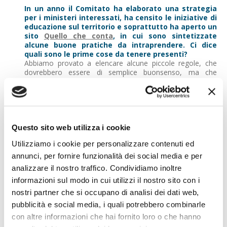
In un anno il Comitato ha elaborato una strategia
per i ministeri interessati, ha censito le iniziative di
educazione sul territorio e soprattutto ha aperto un
sito
Quello che conta
, in cui sono sintetizzate
alcune buone pratiche da intraprendere. Ci dice
quali sono le prime cose da tenere presenti?
Abbiamo provato a elencare alcune piccole regole, che
dovrebbero essere di semplice buonsenso, ma che
vengono sistematicamente trascurate. La prima è quella di
avere cura dei propri soldi. Sembra una banalità, ma
bisognerebbe considerare i propri risparmi così come si
considera la propria salute. Perché, specie sui tempi lunghi
di una vita, pesa tantissimo la differenza tra una gestione
oculata e una sciatta. Di qui il secondo consiglio che
Questo sito web utilizza i cookie
diamo: informatevi bene. Il nostro portale offre già una
Utilizziamo i cookie per personalizzare contenuti ed
prima base di indicazioni. E allora perché non dedicare agli
strumenti finanziari la stessa attenzione che si mette
annunci, per fornire funzionalità dei social media e per
nell’acquisto di un’auto?
analizzare il nostro traffico. Condividiamo inoltre
informazioni sul modo in cui utilizzi il nostro sito con i
Non accontentiamoci della prima proposta. È il
terzo suggerimento…
nostri partner che si occupano di analisi dei dati web,
Sì, purtroppo è una pratica piuttosto frequente tra chi
pubblicità e social media, i quali potrebbero combinarle
acquista prodotti finanziari. Le pubblicità su Internet, i
con altre informazioni che hai fornito loro o che hanno
consigli interessati di un conoscente, tutto può concorrere