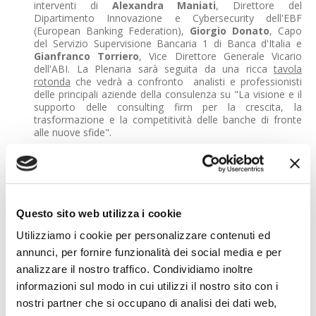
interventi di
Alexandra Maniati
, Direttore del
Dipartimento Innovazione e Cybersecurity dell'EBF
(European Banking Federation),
Giorgio Donato
, Capo
del Servizio Supervisione Bancaria 1 di Banca d'Italia e
Gianfranco Torriero
, Vice Direttore Generale Vicario
dell'ABI. La Plenaria sarà seguita da una ricca
tavola
rotonda
che vedrà a confronto analisti e professionisti
delle principali aziende della consulenza su "La visione e il
supporto delle consulting firm per la crescita, la
trasformazione e la competitività delle banche di fronte
alle nuove sfide".
I lavori della giornata proseguono poi nelle diverse
sessioni parallele
che affrontano in maniera verticale i
diversi ambiti tematici: dagli impatti sulle politiche creditizie
dell'EU Banking Package CRR3 CRD6, e come andranno
riconfigurati i prodotti e gli approcci al mercato, all'analisi
Questo sito web utilizza i cookie
delle Guidelines EBA 2025 sul Management del rischio ESG
(e quindi le ricadute sul racing e sulla rendicontazione
Utilizziamo i cookie per personalizzare contenuti ed
societaria), ma anche diversi momenti dedicati alla
annunci, per fornire funzionalità dei social media e per
prospettive di scenario e di possibile sviluppo, con
analizzare il nostro traffico. Condividiamo inoltre
l'implementazione delle innovazioni tecnologiche da un
lato e di quelle normative dall'altro.
informazioni sul modo in cui utilizzi il nostro sito con i
nostri partner che si occupano di analisi dei dati web,
Sessioni parallele che proseguono nella mattinata di