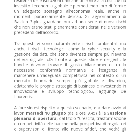
resilienza delle istituzioni bancarie di fronte alla crisi che ha
investito l'economia globale e permettendo loro di fornire
un adeguato sostegno all'economia reale, anche in
momenti particolarmente delicati. Gli aggiornamenti di
Basilea 3-plus guardano ora ad una serie di nuovi rischi
che non erano stati pienamente considerati nelle versioni
precedenti dell'accordo.
Tra questi vi sono naturalmente i rischi ambientali ma
anche i rischi tecnologici, come la cyber security e la
gestione dei dati, che sono diventati sempre più rilevanti
nell'era digitale. «Di fronte a queste sfide emergenti, le
banche devono trovare il giusto bilanciamento tra la
necessaria conformità normativa e l'esigenza di
mantenere un'adeguata competitività nel contesto di un
mercato finanziario sempre più globale e dinamico,
adattando le proprie strategie di business e investendo in
innovazione e sviluppo tecnologico», aggiunge De
Laurentis.
A fare sintesi rispetto a questo scenario, e a dare avvio ai
lavori
martedì 10 giugno
(dalle ore 9.45) è la
Sessione
plenaria di apertura
, dal titolo "Crescita, trasformazione
e competitività delle banche nella prospettiva di regolatori
e supervisori di fronte alle nuove sfide", che vedrà gli