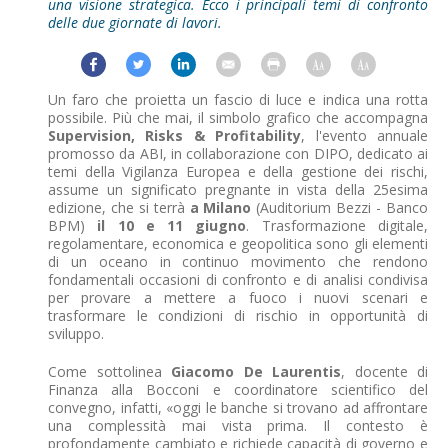
una visione strategica. Ecco i principali temi di confronto
delle due giornate di lavori.
Un faro che proietta un fascio di luce e indica una rotta
possibile. Più che mai, il simbolo grafico che accompagna
Supervision, Risks & Profitability
, l'evento annuale
promosso da ABI, in collaborazione con DIPO, dedicato ai
temi della Vigilanza Europea e della gestione dei rischi,
assume un significato pregnante in vista della 25esima
edizione, che si terrà
a Milano
(Auditorium Bezzi - Banco
BPM)
il 10 e 11 giugno
. Trasformazione digitale,
regolamentare, economica e geopolitica sono gli elementi
di un oceano in continuo movimento che rendono
fondamentali occasioni di confronto e di analisi condivisa
per provare a mettere a fuoco i nuovi scenari e
trasformare le condizioni di rischio in opportunità di
sviluppo.
Come sottolinea
Giacomo De Laurentis
, docente di
Finanza alla Bocconi e coordinatore scientifico del
convegno, infatti, «oggi le banche si trovano ad affrontare
una complessità mai vista prima. Il contesto è
profondamente cambiato e richiede capacità di governo e