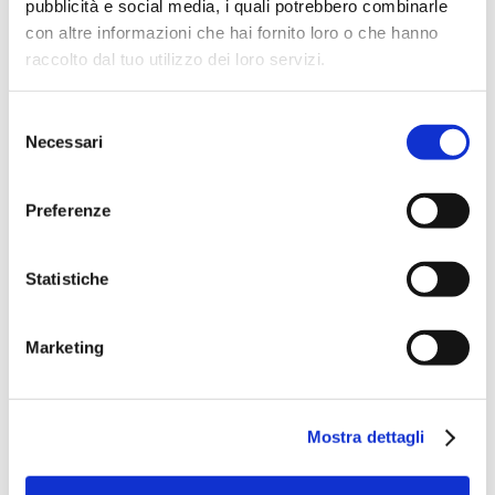
pubblicità e social media, i quali potrebbero combinarle
mercoledì 11 giugno
, con focus sui nuovi approcci in
con altre informazioni che hai fornito loro o che hanno
tema di rating (e le conseguenti implicazioni per i modelli
di business, anche per via dell'applicazione di tecnologie di
raccolto dal tuo utilizzo dei loro servizi.
AI & AI Gen ai modelli di rating e alla gestione del credito),
sul finanziamento immobiliare a seguito delle nuove
norme prudenziali, fino a un confronto ad ampio spettro
Selezione
sulla relazione tra rischi geopolitici (e macroeconomici,
Necessari
del
sempre più attuali) e risk management.
consenso
Preferenze
Scopri qui
il programma completo, le sessioni e i panel di
relatori di Supervision, Risks & Profitability 2025
Statistiche
La partecipazione è gratuita per gli Associati ABI e DIPO.
Vedi qui
le modalità di partecipazione e le iscrizioni)
Marketing
Mostra dettagli