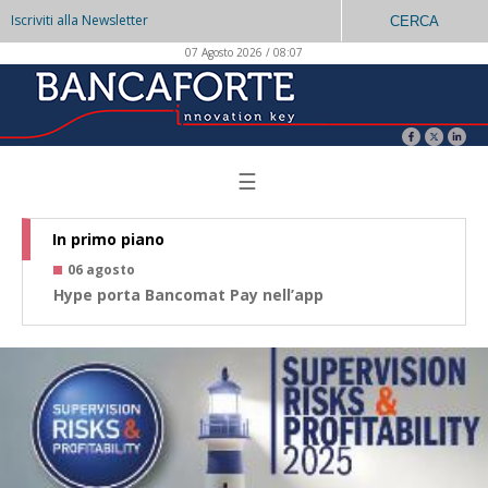
Iscriviti alla Newsletter
CERCA
07 Agosto 2026 / 08:07
☰
In primo piano
06 agosto
0
Hype porta Bancomat Pay nell’app
Co
az