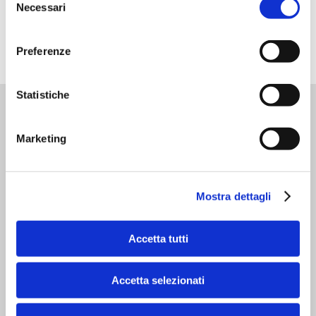
Necessari
del
sistema pubblico e aperto, come nel caso permissionless,
oppure un sistema privato e limitato a soggetti predefiniti,
consenso
ossia permissioned. Certo un sistema permissioned è
poco puro, ma può consentire risposte a problemi
Preferenze
concreti. Ma ovviamente questa è ancora un’altra storia.
Statistiche
Marketing
Mostra dettagli
Accetta tutti
Accetta selezionati