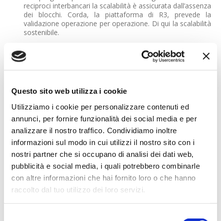
reciproci interbancari la scalabilità è assicurata dall’assenza
dei blocchi. Corda, la piattaforma di R3, prevede la
validazione operazione per operazione. Di qui la scalabilità
sostenibile.
La più amata dai servizi finanziari
Di là dai progetti specifici, certo è che la blockchain è di
interesse innanzitutto per i servizi finanziari. La
Global
Blockchain Survey 2018 di PwC
mette in luce che il settore
finanziario è certamente quello che ha maggior interesse
Questo sito web utilizza i cookie
ad implementare questo paradigma. Vengono poi il
manifatturiero, energia e utility, settore sanitario. Gli Stati
Utilizziamo i cookie per personalizzare contenuti ed
Uniti sono il centro principale ad ora, in prospettiva la Cina
annunci, per fornire funzionalità dei social media e per
tenderà ad assumere un ruolo leader.
analizzare il nostro traffico. Condividiamo inoltre
L’analisi di PwC mette anche in luce i
maggiori ostacoli
informazioni sul modo in cui utilizzi il nostro sito con i
alla blockchain
: si va dall’incertezza normativa, alla
nostri partner che si occupano di analisi dei dati web,
mancanza di fiducia degli utenti, alla difficoltà di mettere
pubblicità e social media, i quali potrebbero combinarle
insieme la rete. Come ha evidenziato anche l’ultimo
Rapporto ABI Lab 2019 “Uno dei punti cruciali per facilitare
con altre informazioni che hai fornito loro o che hanno
e abilitare l’utilizzo del paradigma tecnologico riguarda la
raccolto dal tuo utilizzo dei loro servizi.
scelta corretta del modello di blockchain/Dlt in termini di
caratteristiche tecniche della piattaforma, standard
operativi da condividere, perimetro dell’ecosistema dei
Selezione
partecipanti”. Insomma, cambia molto il quadro con un