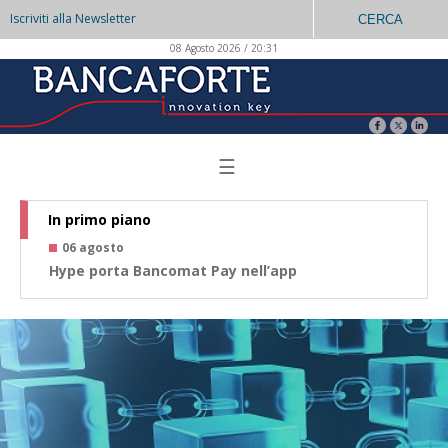
Iscriviti alla Newsletter
CERCA
08 Agosto 2026 / 20:31
☰
In primo piano
06 agosto
0
Hype porta Bancomat Pay nell’app
Co
az