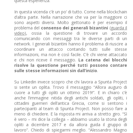
questa esperienza.
In questa vicenda c’è un po’ di tutto. Come nella blockchain
d’altra parte. Nella narrazione che va per la maggiore ci
sono aspetti diversi. Molto gettonato è per esempio il
problema del
consenso dei generali bizantini
(
guarda il
video
), ossia la questione di trovare un accordo
comunicando con messaggi tra le diverse parti di un
network. I generali bizantini hanno il problema di riuscire a
coordinare un attacco contando tutti sulle stesse
informazioni, ma non è così facile. C’è chi viene attaccato
e chi non riceve il messaggio.
La catena dei blocchi
risolve la questione perché tutti possono contare
sulle stesse informazioni sin dall’inizio
.
Su Linkedin invece scopro che chi lavora a Spunta Project
si sente un oplita. Trovo il messaggio “Allora auguro di
cuore a tutti gli opliti un ottimo 2019!”. E in chiaro c’è
anche l’immagine nitida degli antichi soldati, gli opliti, i
cittadini guerrieri dell’antica Grecia, come si sentono i
partecipanti al team di Spunta Project. Non posso fare a
meno di chiedere. E la risposta mi arriva a stretto giro. “Sì
è vero – mi dice la collega – abbiamo usato la storia degli
opliti a dicembre 2017 e da allora guida il gruppo di
lavoro”. Chiedo di spiegarmi meglio. “Alessandro Magno