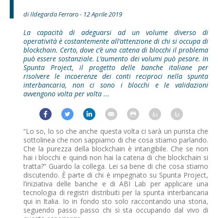
di Ildegarda Ferraro - 12 Aprile 2019
La capacità di adeguarsi ad un volume diverso di
operatività è costantemente all’attenzione di chi si occupa di
blockchain. Certo, dove c’è una catena di blocchi il problema
può essere sostanziale. L’aumento dei volumi può pesare. In
Spunta Project, il progetto delle banche italiane per
risolvere le incoerenze dei conti reciproci nella spunta
interbancaria, non ci sono i blocchi e le validazioni
avvengono volta per volta ...
“Lo so, lo so che anche questa volta ci sarà un purista che
sottolinea che non sappiamo di che cosa stiamo parlando.
Che la purezza della blockchain è intangibile. Che se non
hai i blocchi e quindi non hai la catena di che blockchain si
tratta?” Guardo la collega. Lei sa bene di che cosa stiamo
discutendo. È parte di chi è impegnato su Spunta Project,
l’iniziativa delle banche e di ABI Lab per applicare una
tecnologia di registri distribuiti per la spunta interbancaria
qui in Italia. Io in fondo sto solo raccontando una storia,
seguendo passo passo chi si sta occupando dal vivo di