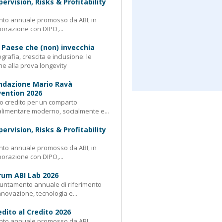
pervision, Risks & Profitability
nto annuale promosso da ABI, in
borazione con DIPO,...
 Paese che (non) invecchia
rafia, crescita e inclusione: le
e alla prova longevity
ndazione Mario Ravà
ention 2026
 credito per un comparto
limentare moderno, socialmente e...
pervision, Risks & Profitability
nto annuale promosso da ABI, in
borazione con DIPO,...
rum ABI Lab 2026
untamento annuale di riferimento
nnovazione, tecnologia e...
edito al Credito 2026
nto annuale promosso da ABI