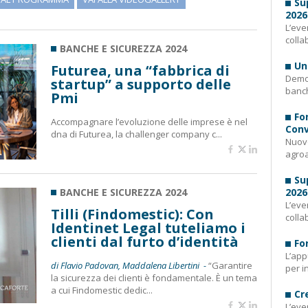
Su
2026
L’eve
colla
BANCHE E SICUREZZA 2024
Un
Futurea, una “fabbrica di
Demog
startup” a supporto delle
banch
Pmi
Fo
Accompagnare l’evoluzione delle imprese è nel
Conv
dna di Futurea, la challenger company c...
Nuovo
agroa
Su
BANCHE E SICUREZZA 2024
2026
L’eve
Tilli (Findomestic): Con
colla
Identinet Legal tuteliamo i
clienti dal furto d’identità
Fo
L’app
di Flavio Padovan, Maddalena Libertini -
“Garantire
per i
la sicurezza dei clienti è fondamentale. È un tema
a cui Findomestic dedic...
Cr
L’eve