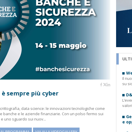
ULTI
We
Il nu
su si
a è sempre più cyber
D&
L’eve
valor
rittografia, data science: le innovazioni tecnologiche come
 le banche e le aziende finanziarie. Con un polso fermo sui
Ge
 e uno sguardo sui nuov...
e op
I AL PROGRAMMA
VAI ALLA VIDEOGALLERY