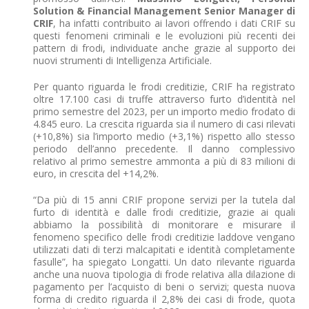
Solution & Financial Management Senior Manager di
CRIF
, ha infatti contribuito ai lavori offrendo i dati CRIF su
questi fenomeni criminali e le evoluzioni più recenti dei
pattern di frodi, individuate anche grazie al supporto dei
nuovi strumenti di Intelligenza Artificiale.
Per quanto riguarda le frodi creditizie, CRIF ha registrato
oltre 17.100 casi di truffe attraverso furto d’identità nel
primo semestre del 2023, per un importo medio frodato di
4.845 euro. La crescita riguarda sia il numero di casi rilevati
(+10,8%) sia l’importo medio (+3,1%) rispetto allo stesso
periodo dell’anno precedente. Il danno complessivo
relativo al primo semestre ammonta a più di 83 milioni di
euro, in crescita del +14,2%.
“Da più di 15 anni CRIF propone servizi per la tutela dal
furto di identità e dalle frodi creditizie, grazie ai quali
abbiamo la possibilità di monitorare e misurare il
fenomeno specifico delle frodi creditizie laddove vengano
utilizzati dati di terzi malcapitati e identità completamente
fasulle”, ha spiegato Longatti. Un dato rilevante riguarda
anche una nuova tipologia di frode relativa alla dilazione di
pagamento per l’acquisto di beni o servizi; questa nuova
forma di credito riguarda il 2,8% dei casi di frode, quota