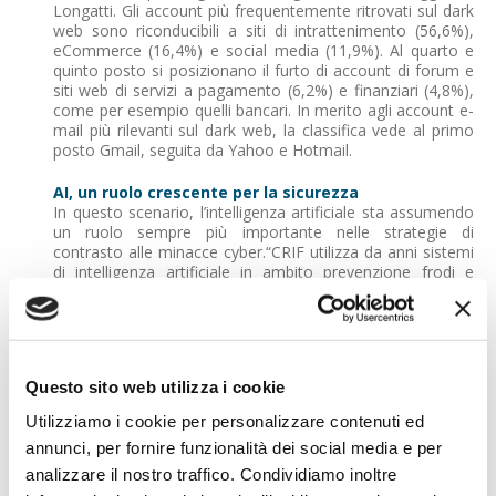
Longatti. Gli account più frequentemente ritrovati sul dark
web sono riconducibili a siti di intrattenimento (56,6%),
eCommerce (16,4%) e social media (11,9%). Al quarto e
quinto posto si posizionano il furto di account di forum e
siti web di servizi a pagamento (6,2%) e finanziari (4,8%),
come per esempio quelli bancari. In merito agli account e-
mail più rilevanti sul dark web, la classifica vede al primo
posto Gmail, seguita da Yahoo e Hotmail.
AI, un ruolo crescente per la sicurezza
In questo scenario, l’intelligenza artificiale sta assumendo
un ruolo sempre più importante nelle strategie di
contrasto alle minacce cyber.“CRIF utilizza da anni sistemi
di intelligenza artificiale in ambito prevenzione frodi e
cyber risk in una duplice direzione: da un lato, per
strutturare e analizzare al meglio le moli di dati, dall’altro,
per allenare algoritmi forward looking e individuare
tempestivamente le evoluzioni più recenti dei pattern di
frodi”, ha spiegato Longatti.
Questo sito web utilizza i cookie
“I consumatori possono contare su un’assistenza
Utilizziamo i cookie per personalizzare contenuti ed
specializzata per risolvere eventuali problematiche in breve
annunci, per fornire funzionalità dei social media e per
tempo. Inoltre già da anni siamo in grado di intercettare i
dati personali dei nostri clienti sul dark web grazie alla
analizzare il nostro traffico. Condividiamo inoltre
nostra piattaforma tecnologica che si avvale anche di