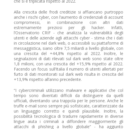
che si è triplicata rispetto al 2022.
Alla crescita delle frodi creditizie si affiancano purtroppo
anche i rischi cyber, con l’aumento di credenziali di account
compromessi, in combinazione con altri dati
estremamente preziosi per gli hacker. Infatti,
l’Osservatorio CRIF - che analizza la vulnerabilità degli
utenti e delle aziende agli attacchi cyber - stima che i dati
in circolazione nel dark web, o accessibili su piattaforme di
messaggistica, siano oltre 7,5 miliardi a livello globale, con
una crescita del +44,8% rispetto al 2022. Inoltre, le
segnalazioni di dati rilevati sul dark web sono state oltre
1,8 milioni, con una crescita del +15,9% rispetto al 2022.
Facendo un focus sull’Italia il numero di utenti allertati per
furto di dati monitorati sul dark web risulta in crescita del
+13,9% rispetto all’anno precedente.
“I cybercriminali utilizzano malware e applicativi che col
tempo sono diventati difficili da distinguere da quelli
ufficiali, diventando una trappola per le persone. Anche le
truffe e-mail sono sempre più sofisticate, caratterizzate da
un linguaggio corretto e quindi plausibile. Inoltre, la
possibilità tecnologica di tradurre rapidamente in diverse
lingue aiuta i criminali a diffondere maggiormente gli
attacchi di phishing a livello globale” - ha aggiunto