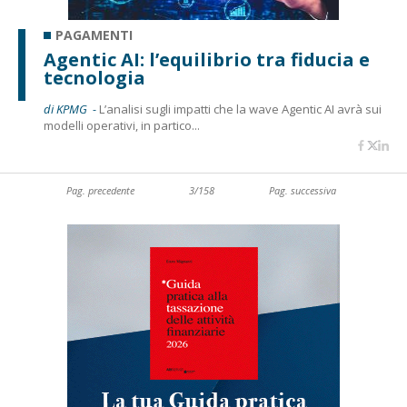
PAGAMENTI
Agentic AI: l’equilibrio tra fiducia e
tecnologia
di KPMG -
L’analisi sugli impatti che la wave Agentic AI avrà sui
modelli operativi, in partico...
Pag. precedente
3/158
Pag. successiva