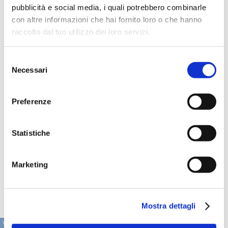
potenzialità del nuovo che avanza. Per l'Euro digitale,
pubblicità e social media, i quali potrebbero combinarle
alcuni clienti tedeschi hanno già commissionato a PPI
con altre informazioni che hai fornito loro o che hanno
un'analisi d'impatto su larga scala per ciò che è già stato
raccolto dal tuo utilizzo dei loro servizi.
definito. Non vediamo ancora emergere una simile
richiesta nel mercato italiano.
Selezione
Siete attenti osservatori del mercato e delle sue
Necessari
componenti. Dr. Völkel, cosa possiamo aspettarci
del
nei prossimi 5 anni?
consenso
Il settore dei pagamenti è uno dei pochi settori industriali
Preferenze
che ha un percorso di trasformazione strutturale certo nei
prossimi anni. Vedo molteplici opportunità in questo
mercato, tuttavia gli operatori devono adeguarsi
Statistiche
rapidamente e rinnovare le proprie infrastrutture.
Attualmente alcuni dei temi più importanti sono l'adozione
della Request to Pay, la fatturazione elettronica, la
modernizzazione dell'infrastruttura legacy, l'introduzione di
Marketing
canali alternativi, l'applicazione dell'intelligenza artificiale e
l'adozione dell'Euro digitale.
Mostra dettagli
VAI ALLA SEZIONE IN PRIMO PIANO