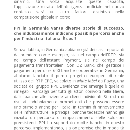
dinamici. Una volta acquisite queste capacità,
l'applicazione mirata dell'intelligenza artificiale nel nuovo
contesto sarà un altro fattore distintivo nella
competizione globale in corso.
PPI in Germania vanta diverse storie di successo,
che indubbiamente indicano possibili percorsi anche
per l'industria italiana. È così?
Senza dubbio, in Germania abbiamo già dei casi importanti
da prendere come esempio, sia nel campo dell'RTP, sia
nel campo dell'Instant Payment, sia nel campo dei
pagamenti transfrontalieri. Con DZ Bank, che gestisce i
pagamenti per oltre 600 banche cooperative in Germania,
abbiamo lanciato il primo progetto europeo di reale
utilizzo dell'RTP EPC, veicolato in
white label
da Paycy, una
società del gruppo PPI. L'evidenza che emerge è quella di
innegabili vantaggi per tutti gli attori coinvolti nella filiera,
dalle banche alle aziende ai clienti individuali. Si tratta di
risultati indubbiamente promettenti che possono essere
uno stimolo anche per l'Italia. In termini di rinnovamento
delle infrastrutture, le principali banche tedesche hanno già
iniziato un percorso di rimpiazzamento delle soluzioni
preesistenti. PPI ha supportato molte banche in questo
percorso, implementando, sia on premise che in modalità