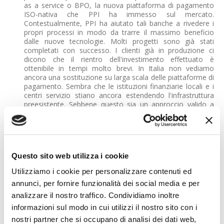
as a service o BPO, la nuova piattaforma di pagamento
ISO-nativa che PPI ha immesso sul mercato.
Contestualmente, PPI ha aiutato tali banche a rivedere i
propri processi in modo da trarre il massimo beneficio
dalle nuove tecnologie. Molti progetti sono già stati
completati con successo. I clienti già in produzione ci
dicono che il rientro dell'investimento effettuato è
ottenibile in tempi molto brevi. In Italia non vediamo
ancora una sostituzione su larga scala delle piattaforme di
pagamento. Sembra che le istituzioni finanziarie locali e i
centri servizio stiano ancora estendendo l'infrastruttura
preesistente. Sebbene questo sia un approccio valido a
breve termine, nel futuro pregiudica una reale
competitività e genera numerose difficoltà. Anche l'RTP
non ha ancora preso piede in Italia, sebbene siano stati
istituiti interessanti gruppi di lavoro con istituzioni
finanziarie e autorità di regolamentazione, ai quali ha
Questo sito web utilizza i cookie
partecipato anche PPI. Considerato che nel 2023
l'interscambio tra Italia e Germania ha superato i 163
Utilizziamo i cookie per personalizzare contenuti ed
miliardi, l'uso dell'RTP per digitalizzare la fatturazione
annunci, per fornire funzionalità dei social media e per
elettronica nei distretti manufatturieri ha indubbiamente
un grosso potenziale. Gli operatori finanziari italiani
analizzare il nostro traffico. Condividiamo inoltre
sembrano tuttavia più restii rispetto a quelli tedeschi
informazioni sul modo in cui utilizzi il nostro sito con i
nell'abbracciare l'innovazione. Forse bisogna avere un po'
nostri partner che si occupano di analisi dei dati web,
più di coraggio, se si vogliono davvero sfruttare le