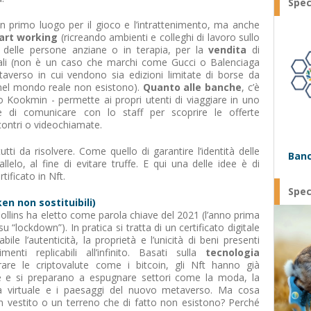
Spec
In primo luogo per il gioco e l’intrattenimento, ma anche
art working
(ricreando ambienti e colleghi di lavoro sullo
 delle persone anziane o in terapia, per la
vendita
di
itali (non è un caso che marchi come Gucci o Balenciaga
averso in cui vendono sia edizioni limitate di borse da
 nel mondo reale non esistono).
Quanto alle banche
, c’è
no Kookmin - permette ai propri utenti di viaggiare in uno
e di comunicare con lo staff per scoprire le offerte
contri o videochiamate.
tti da risolvere. Come quello di garantire l’identità delle
Banc
elo, al fine di evitare truffe. E qui una delle idee è di
tificato in Nft.
Spec
en non sostituibili)
 Collins ha eletto come parola chiave del 2021 (l’anno prima
u “lockdown”). In pratica si tratta di un certificato digitale
le l’autenticità, la proprietà e l’unicità di beni presenti
menti replicabili all’infinito. Basati sulla
tecnologia
rare le criptovalute come i bitcoin, gli Nft hanno già
rte e si preparano a espugnare settori come la moda, la
ltà virtuale e i paesaggi del nuovo metaverso. Ma cosa
un vestito o un terreno che di fatto non esistono? Perché