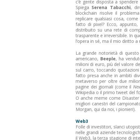
c’è gente disposta a spendere mi
Spiega
Serena Tabacchi
, di
blockchain risolve il problema 
replicare qualsiasi cosa, com
fatto di pixel? Ecco, appunto
distribuito su una rete di com
trasparente e irreversibile. In
l’opera in sé, ma il mio diritto a
La grande notorietà di questo
americano,
Beeple
, ha vendut
milioni di euro, più del valore d
sul carro, toccando quotazioni
fatto presa anche in ambiti dive
metaverso per oltre due milion
pagine dei giornali (come il
New
Wikipedia o il primo tweet del 
O anche meme come Disaster Girl
migliori canestri del campionat
Morgan, qui da noi, i pionieri).
Web3
Folle di investitori, slanci utopi
nelle grandi aziende tecnologiche
il Web3, la terza stagione di int