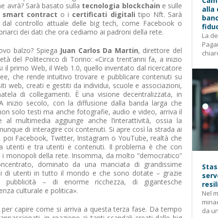
Camp
he avrà? Sarà basato sulla
tecnologia blockchain
e sulle
alla
i
smart contract
o i
certificati digitali
tipo Nft. Sarà
banc
e dal controllo attuale delle big tech, come Facebook o
fidu
riarci dei dati che ora cediamo ai padroni della rete.
La de
Pagam
uovo balzo? Spiega
Juan Carlos Da Martin
, direttore del
chiar
à del Politecnico di Torino: «Circa trent’anni fa, a inizio
i il primo Web, il Web 1.0, quello inventato dal ricercatore
ee, che rende intuitivo trovare e pubblicare contenuti su
iti web, creati e gestiti da individui, scuole e associazioni,
tela di collegamenti. È una visione decentralizzata, in
 inizio secolo, con la diffusione dalla banda larga che
non solo testi ma anche fotografie, audio e video, arriva il
 al multimedia aggiunge anche l’interattività, ossia la
nque di interagire coi contenuti. Si apre così la strada ai
, poi Facebook, Twitter, Instagram o YouTube, realtà che
ra utenti e tra utenti e contenuti. Il problema è che con
i monopoli della rete. Insomma, da molto “democratico”
oncentrato, dominato da una manciata di grandissime
Stas
i di utenti in tutto il mondo e che sono dotate – grazie
serv
la pubblicità – di enorme ricchezza, di gigantesche
resi
enza culturale e politica».
Nel m
mina
per capire come si arriva a questa terza fase. Da tempo
da un
e appassionati, in reazione ai tanti scandali creati dalle big