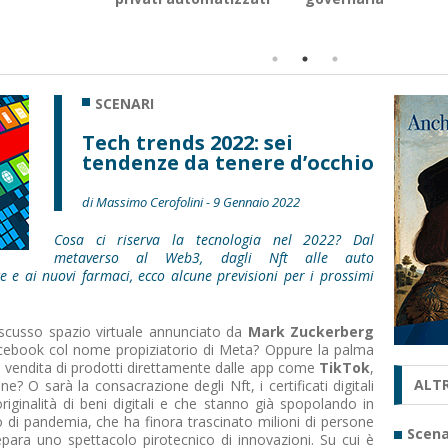
SCENARI
Tech trends 2022: sei
tendenze da tenere d’occhio
di Massimo Cerofolini - 9 Gennaio 2022
Cosa ci riserva la tecnologia nel 2022? Dal
metaverso al Web3, dagli Nft alle auto
e e ai nuovi farmaci, ecco alcune previsioni per i prossimi
discusso spazio virtuale annunciato da
Mark Zuckerberg
acebook col nome propiziatorio di Meta? Oppure la palma
a vendita di prodotti direttamente dalle app come
TikTok
,
ALTR
e? O sarà la consacrazione degli Nft, i certificati digitali
originalità di beni digitali e che stanno già spopolando in
no di pandemia, che ha finora trascinato milioni di persone
Scena
repara uno spettacolo pirotecnico di innovazioni. Su cui è