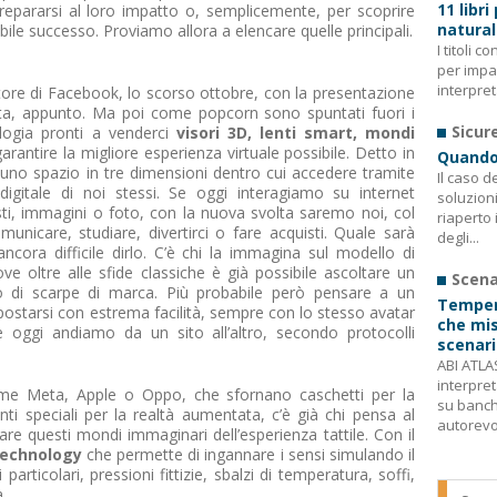
11 libri
epararsi al loro impatto o, semplicemente, per scoprire
natura
bile successo. Proviamo allora a elencare quelle principali.
I titoli 
per impa
interpret
datore di Facebook, lo scorso ottobre, con la presentazione
ta, appunto. Ma poi come popcorn sono spuntati fuori i
Sicur
nologia pronti a venderci
visori 3D, lenti smart, mondi
rantire la migliore esperienza virtuale possibile. Detto in
Quando 
 uno spazio in tre dimensioni dentro cui accedere tramite
Il caso d
igitale di noi stessi. Se oggi interagiamo su internet
soluzion
ti, immagini o foto, con la nuova svolta saremo noi, col
riaperto 
unicare, studiare, divertirci o fare acquisti. Quale sarà
degli...
ncora difficile dirlo. C’è chi la immagina sul modello di
e oltre alle sfide classiche è già possibile ascoltare un
Scena
o di scarpe di marca. Più probabile però pensare a un
Tempera
spostarsi con estrema facilità, sempre con lo stesso avatar
che misu
 oggi andiamo da un sito all’altro, secondo protocolli
scenari
ABI ATLAS
interpreta
ome Meta, Apple o Oppo, che sfornano caschetti per la
su banch
enti speciali per la realtà aumentata, c’è già chi pensa al
autorevoli
are questi mondi immaginari dell’esperienza tattile. Con il
technology
che permette di ingannare i sensi simulando il
particolari, pressioni fittizie, sbalzi di temperatura, soffi,
.