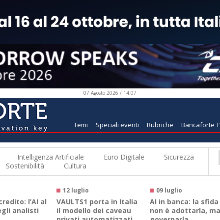
07 Agosto 2026 / 14:07
Temi
Speciali eventi
Rubriche
Bancaforte 
Intelligenza Artificiale
Euro Digitale
Sicurezza
Sostenibilità
Cultura
12 luglio
09 luglio
credito: l’AI al
VAULTS1 porta in Italia
AI in banca: la sfida
gli analisti
il modello dei caveau
non è adottarla, m
privati automatizzati
governarla