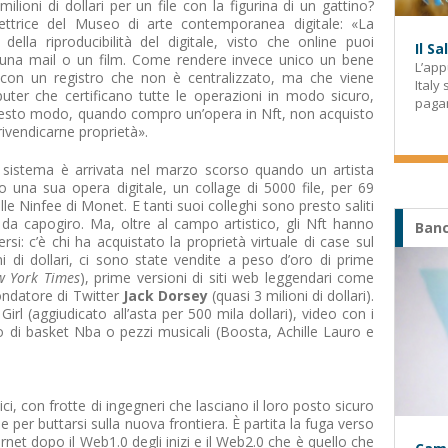
lioni di dollari per un file con la figurina di un gattino?
rettrice del Museo di arte contemporanea digitale: «La
della riproducibilità del digitale, visto che online puoi
Il S
e una mail o un film. Come rendere invece unico un bene
L’app
, con un registro che non è centralizzato, ma che viene
Italy
puter che certificano tutte le operazioni in modo sicuro,
paga
 questo modo, quando compro un’opera in Nft, non acquisto
 rivendicarne proprietà».
 sistema è arrivata nel marzo scorso quando un artista
o una sua opera digitale, un collage di 5000 file, per 69
elle Ninfee di Monet. E tanti suoi colleghi sono presto saliti
 da capogiro. Ma, oltre al campo artistico, gli Nft hanno
Banc
rsi: c’è chi ha acquistato la proprietà virtuale di case sul
i di dollari, ci sono state vendite a peso d’oro di prime
 York Times
), prime versioni di siti web leggendari come
fondatore di Twitter
Jack Dorsey
(quasi 3 milioni di dollari).
 (aggiudicato all’asta per 500 mila dollari), video con i
o di basket Nba o pezzi musicali (Boosta, Achille Lauro e
stici, con frotte di ingegneri che lasciano il loro posto sicuro
 per buttarsi sulla nuova frontiera. È partita la fuga verso
ernet dopo il Web1.0 degli inizi e il Web2.0 che è quello che