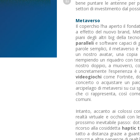
bene puntare le antenne per pr
settori di investimento dal possi
Metaverso
Il coperchio l’ha aperto il fon
a effetto del nuovo brand, Me
piani degli altri big della tec
paralleli
e software capaci di ga
parole semplici, il metaverso è
un nostro avatar, una copia d
riempiendo un riquadro con tes
nostro doppio, a muoverci, com
concretamente l’esperienza è a
videogiochi
come Fortnite, dov
concerto o acquistare un pai
arcipelago di metaversi su cui 
che ci rappresenta, così come
comuni.
Intanto, accanto ai colossi c
realtà virtuale e occhiali con l
prossimo inevitabile passo: dot
ricorso alla cosiddetta
haptic 
tatto a distanza grazie a guanti 
spruzzi e altre parvenze di realtà