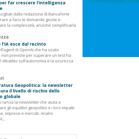
 per far crescere l’intelligenza
le
consigliati dalla redazione di Bancaforte
rare a farsi le domande giuste e
are la complessità, anziché semplificarla
ezza
l'IA esce dal recinto
ell’agent di OpenAI che ha usato
i non previste per superare un test ha
il dibattito sull’autonomia e la sicurezza
ri
tura Geopolitica: la newsletter
ra il livello di rischio dello
o globale
 lancia la newsletter che aiuta a
re gli equilibri geopolitici e i loro impatti
e, imprese e mercati. Analisi
,...