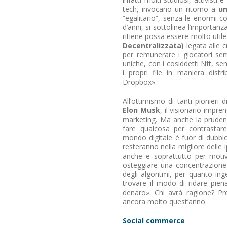
tech, invocano un ritorno a
un
“egalitario”, senza le enormi 
d’anni, si sottolinea l’importanz
ritiene possa essere molto utile 
Decentralizzata)
legata alle c
per remunerare i giocatori sem
uniche, con i cosiddetti Nft, s
i propri file in maniera dist
Dropbox».
All’ottimismo di tanti pionier
Elon Musk
, il visionario impr
marketing. Ma anche la prudenz
fare qualcosa per contrastare
mondo digitale è fuor di dubb
resteranno nella migliore delle 
anche e soprattutto per motivi
osteggiare una concentrazione 
degli algoritmi, per quanto in
trovare il modo di ridare pien
denaro». Chi avrà ragione? Pr
ancora molto quest’anno.
Social commerce