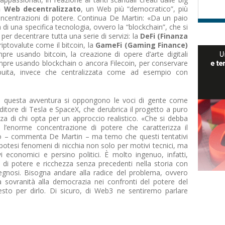
 Web decentralizzato
, un Web più “democratico”, più
concentrazioni di potere. Continua De Martin: «Da un paio
a di una specifica tecnologia, ovvero la “blockchain”, che si
per decentrare tutta una serie di servizi: la
DeFi (Finanza
riptovalute come il bitcoin, la
GameFi (Gaming Finance)
pre usando bitcoin, la creazione di opere d’arte digitali
empre usando blockchain o ancora Filecoin, per conservare
ribuita, invece che centralizzata come ad esempio con
i di questa avventura si oppongono le voci di gente come
enditore di Tesla e SpaceX, che derubrica il progetto a puro
a di chi opta per un approccio realistico. «Che si debba
 l’enorme concentrazione di potere che caratterizza il
io – commenta De Martin – ma temo che questi tentativi
ipotesi fenomeni di nicchia non solo per motivi tecnici, ma
 economici e persino politici. È molto ingenuo, infatti,
di potere e ricchezza senza precedenti nella storia con
gegnosi. Bisogna andare alla radice del problema, ovvero
a sovranità alla democrazia nei confronti del potere del
esto per dirlo. Di sicuro, di Web3 ne sentiremo parlare