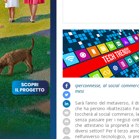
ello
cooperativa
iperconnesse, al social commerc
mesi
Sarà l’anno del metaverso, il 
che ha persino ribattezzato F
toccherà al social commerce, l
senza passare per i negozi onlin
che attestano la proprietà e l’
diversi settori? Per il terzo an
nell’universo tecnologico, si p