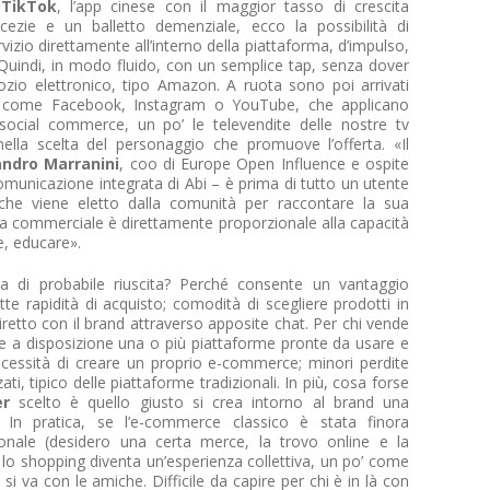
a
TikTok
, l’app cinese con il maggior tasso di crescita
ezie e un balletto demenziale, ecco la possibilità di
izio direttamente all’interno della piattaforma, d’impulso,
uindi, in modo fluido, con un semplice tap, senza dover
gozio elettronico, tipo Amazon. A ruota sono poi arrivati
rk, come Facebook, Instagram o YouTube, che applicano
 social commerce, un po’ le televendite delle nostre tv
nella scelta del personaggio che promuove l’offerta. «Il
andro Marranini
, coo di Europe Open Influence e ospite
omunicazione integrata di Abi – è prima di tutto un utente
che viene eletto dalla comunità per raccontare la sua
acia commerciale è direttamente proporzionale alla capacità
e, educare».
 di probabile riuscita? Perché consente un vantaggio
e rapidità di acquisto; comodità di scegliere prodotti in
 diretto con il brand attraverso apposite chat. Per chi vende
re a disposizione una o più piattaforme pronte da usare e
ecessità di creare un proprio e-commerce; minori perdite
zzati, tipico delle piattaforme tradizionali. In più, cosa forse
er
scelto è quello giusto si crea intorno al brand una
i. In pratica, se l’e-commerce classico è stata finora
zionale (desidero una certa merce, la trovo online e la
lo shopping diventa un’esperienza collettiva, un po’ come
si va con le amiche. Difficile da capire per chi è in là con