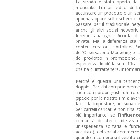
La strada è stata aperta d
mondiale. Tra un video di fac
acquistare un prodotto o un serv
appena appare sullo schermo. Q
passare per il tradizionale ne
anche gli altri social netwo
funzioni analoghe. Ricorda, il
private. Ma la differenza sta 
content creator – sottolinea
S
dell’Osservatorio Marketing e c
del prodotto in promozione, 
esperienza. In più la sua effic
che ha di intrattenere, informar
Perché è questa una tendenza
doppio. Per chi compra: permett
linea con i propri gusti; un filo
(specie per le nostre Pmi): ave
facili da impostare; nessuna n
per carrelli caricati e non finali
più importante, se
l’influenc
comunità di utenti fidelizzat
un’esperienza solitaria e fun
acquisto), col social commerce 
quando a comprarsi il vestito ci 