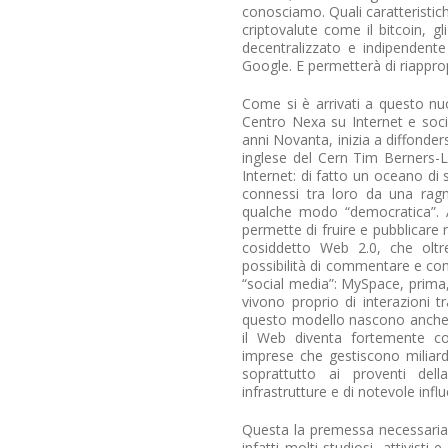
conosciamo. Quali caratteristic
criptovalute come il bitcoin, gl
decentralizzato e indipendent
Google. E permetterà di riapprop
Come si è arrivati a questo n
Centro Nexa su Internet e societ
anni Novanta, inizia a diffonders
inglese del Cern Tim Berners-L
Internet: di fatto un oceano di s
connessi tra loro da una ragna
qualche modo “democratica”. A
permette di fruire e pubblicare 
cosiddetto Web 2.0, che oltre
possibilità di commentare e comu
“social media”: MySpace, prima
vivono proprio di interazioni t
questo modello nascono anche 
il Web diventa fortemente c
imprese che gestiscono miliard
soprattutto ai proventi del
infrastrutture e di notevole influ
Questa la premessa necessaria 
infatti molti studiosi, attivisti 