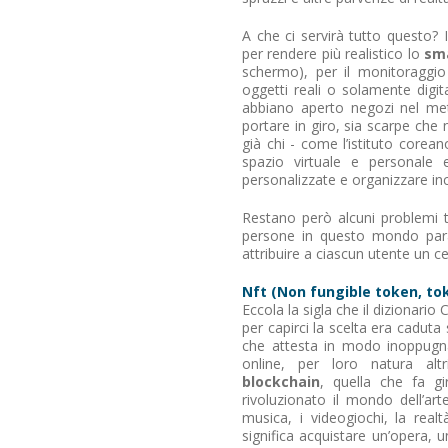
A che ci servirà tutto questo? 
per rendere più realistico lo
sm
schermo), per il monitoraggio
oggetti reali o solamente dig
abbiano aperto negozi nel met
portare in giro, sia scarpe che
già chi - come l’istituto corea
spazio virtuale e personale 
personalizzate e organizzare in
Restano però alcuni problemi tu
persone in questo mondo parall
attribuire a ciascun utente un cer
Nft (Non fungible token, tok
Eccola la sigla che il dizionario
per capirci la scelta era caduta s
che attesta in modo inoppugnabi
online, per loro natura altri
blockchain
, quella che fa gi
rivoluzionato il mondo dell’a
musica, i videogiochi, la rea
significa acquistare un’opera, 