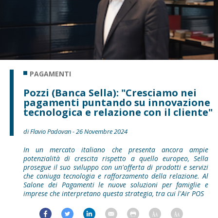
PAGAMENTI
Pozzi (Banca Sella): "Cresciamo nei
pagamenti puntando su innovazione
tecnologica e relazione con il cliente"
di Flavio Padovan - 26 Novembre 2024
In un mercato italiano che presenta ancora ampie
potenzialità di crescita rispetto a quello europeo, Sella
prosegue il suo sviluppo con un'offerta di prodotti e servizi
che coniuga tecnologia e rafforzamento della relazione. Al
Salone dei Pagamenti le nuove soluzioni per famiglie e
imprese che interpretano questa strategia, tra cui l'Air POS