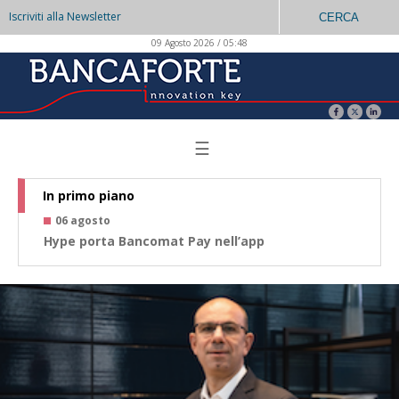
Iscriviti alla Newsletter
CERCA
09 Agosto 2026 / 05:48
☰
In primo piano
06 agosto
0
Hype porta Bancomat Pay nell’app
Co
az