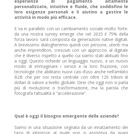
esperienze di pagamento altamente
personalizzate, intuitive e fluide, che soddisfino le
loro esigenze personali e li aiutino a gestire le
attività in modo più efficace.
E va in parallelo con un cambiamento sociale molto forte:
da una nostra survey emerge che nel 2025 il 75% della
forza lavoro sarà composta da generazioni native digitali.
A brevissimo dialogheremo quindi con persone, utenti ma
anche imprenditori, cresciuti con un approccio al digitale
che è diverso rispetto a quello cui siamo stati abituati fino
a oggi. Questo richiede un linguaggio nuovo, e un nuovo
modo di immaginare i servizi e la loro fruizione, con
tecnologie che abilitano nuovi casi d’uso anche nell’ambito
B2B che per noi resta centrale con oltre 120 trilioni di
dollari di valore a livello globale. Direi che oggi non si parla
più di rivoluzione o trasformazione, ma la parola che
fotografa l’attualità è “accelerazione”.
Qual è oggi il bisogno emergente delle aziende?
Siamo in una situazione segnata da un innalzamento dei
tassi di interesse al quale non si assisteva da quasi