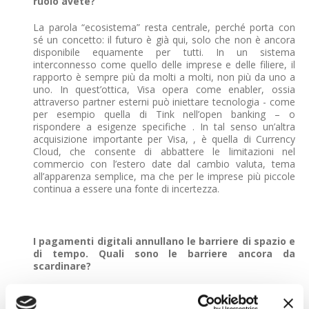
ruolo avete?
La parola “ecosistema” resta centrale, perché porta con
sé un concetto: il futuro è già qui, solo che non è ancora
disponibile equamente per tutti. In un sistema
interconnesso come quello delle imprese e delle filiere, il
rapporto è sempre più da molti a molti, non più da uno a
uno. In quest’ottica, Visa opera come enabler, ossia
attraverso partner esterni può iniettare tecnologia - come
per esempio quella di Tink nell’open banking – o
rispondere a esigenze specifiche . In tal senso un’altra
acquisizione importante per Visa, , è quella di Currency
Cloud, che consente di abbattere le limitazioni nel
commercio con l’estero date dal cambio valuta, tema
all’apparenza semplice, ma che per le imprese più piccole
continua a essere una fonte di incertezza.
I pagamenti digitali annullano le barriere di spazio e
di tempo. Quali sono le barriere ancora da
scardinare?
In Italia la barriera più grossa, o meglio la sfida da vincere,
è ancora quella culturale. Siamo un Paese avvezzo al