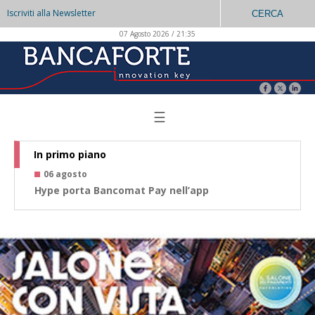
Iscriviti alla Newsletter
CERCA
07 Agosto 2026 / 21:35
☰
In primo piano
06 agosto
0
Hype porta Bancomat Pay nell’app
Co
az