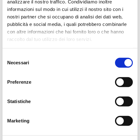
Il ritorno in presenza (dal 2022), insieme ad
una
analizzare il nostro traffico. Condividiamo inoltre
strategia digitale integrata
, contribuiscono ad
informazioni sul modo in cui utilizzi il nostro sito con i
aumentare gli obiettivi di rilevanza, coinvolgimento e di
nostri partner che si occupano di analisi dei dati web,
incontro per le community di riferimento, dando al Salone
un doppio valore fondamentale: è un luogo dove si
pubblicità e social media, i quali potrebbero combinarle
produce e condivide cultura dell’innovazione, ma è anche
con altre informazioni che hai fornito loro o che hanno
un’occasione di networking e di business per le aziende e i
raccolto dal tuo utilizzo dei loro servizi.
professionisti del settore. Oltre a essere un’occasione di
forte visibilità.Come per le precedenti edizioni, il format
multidimensionale del Salone dei Pagamenti permette di
Selezione
ampliare i canali di comunicazione e di ingaggio.
Bancaforte.it, siti istituzionali e siti dedicati, canali social,
Necessari
del
newsletter/DEM, piattaforme digitali personalizzate,
consenso
media kit, banner e skin, tutti gli strumenti attraverso il
quale il Salone comunica nei mesi precedenti, durante le
Preferenze
giornate di evento e nei mesi successivi all’appuntamento,
rappresentano
un ecosistema di comunicazione
unico
nel suo genere e ormai rodato e riconosciuto.
Statistiche
Bancaforte
sarà presente al Salone dei Pagamenti con il
proprio spazio espositivo e con la redazione di Bancaforte
TV. Da sempre Partner Digitale del Salone dei Pagamenti, i
Marketing
giornalisti di Bancaforte realizzeranno articoli,
videointerviste e approfondimenti, che completeranno
l’offerta riservata ai Partner, dando vita a un ampio