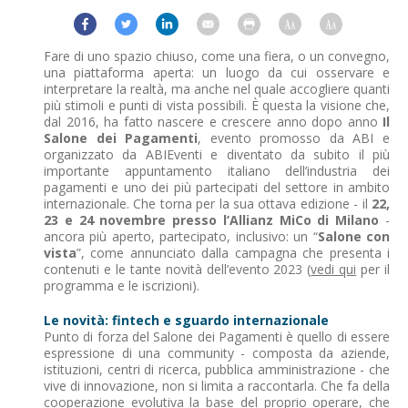
Fare di uno spazio chiuso, come una fiera, o un convegno,
una piattaforma aperta: un luogo da cui osservare e
interpretare la realtà, ma anche nel quale accogliere quanti
più stimoli e punti di vista possibili. È questa la visione che,
dal 2016, ha fatto nascere e crescere anno dopo anno
Il
Salone dei Pagamenti
, evento promosso da ABI e
organizzato da ABIEventi e diventato da subito il più
importante appuntamento italiano dell’industria dei
pagamenti e uno dei più partecipati del settore in ambito
internazionale. Che torna per la sua ottava edizione - il
22,
23 e 24 novembre presso l’Allianz MiCo di Milano
-
ancora più aperto, partecipato, inclusivo: un “
Salone con
vista
”, come annunciato dalla campagna che presenta i
contenuti e le tante novità dell’evento 2023 (
vedi qui
per il
programma e le iscrizioni).
Le novità: fintech e sguardo internazionale
Punto di forza del Salone dei Pagamenti è quello di essere
espressione di una community - composta da aziende,
istituzioni, centri di ricerca, pubblica amministrazione - che
vive di innovazione, non si limita a raccontarla. Che fa della
cooperazione evolutiva la base del proprio operare, che