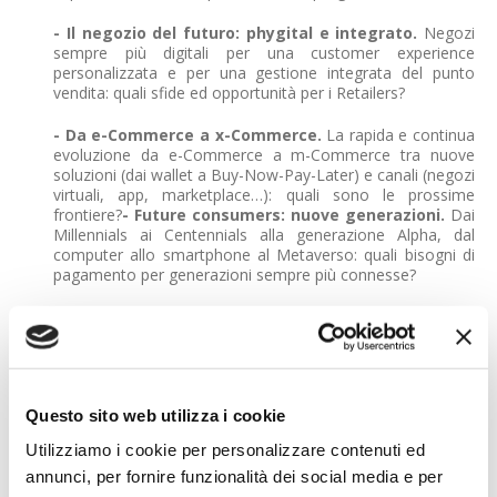
- Il negozio del futuro: phygital e integrato.
Negozi
sempre più digitali per una customer experience
personalizzata e per una gestione integrata del punto
vendita: quali sfide ed opportunità per i Retailers?
- Da e-Commerce a x-Commerce.
La rapida e continua
evoluzione da e-Commerce a m-Commerce tra nuove
soluzioni (dai wallet a Buy-Now-Pay-Later) e canali (negozi
virtuali, app, marketplace…): quali sono le prossime
frontiere?
- Future consumers: nuove generazioni.
Dai
Millennials ai Centennials alla generazione Alpha, dal
computer allo smartphone al Metaverso: quali bisogni di
pagamento per generazioni sempre più connesse?
- Verso una società sostenibile ed inclusiva.
Dalla
crescente sensibilità ESG dei consumatori, all’esigenza
dell’industria di contribuire alla transizione verde delle
proprie controparti, all’inclusione digitale e finanziaria,
anche questo tema entra nel Salone arricchendone il
Questo sito web utilizza i cookie
palinsesto in stretta aderenza con l’attualirà: come i
pagamenti promuovono sostenibilità e inclusione?
Utilizziamo i cookie per personalizzare contenuti ed
annunci, per fornire funzionalità dei social media e per
Un’opportunità di cultura, e di business