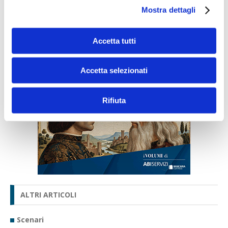
progetto editoriale per promuovere e divulgare sin da
Mostra dettagli
subito contenuti, informazioni e appuntamenti.
Accetta tutti
Accetta selezionati
Rifiuta
ALTRI ARTICOLI
Scenari