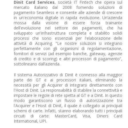
Dinit Card Services
, società IT Fintech che opera sul
mercato italiano dal 2008 fornendo soluzioni di
pagamento Seamless e consente alle aziende di crescere
in un'economia digitale in rapida evoluzione. Un’azienda
mossa dalla visione di essere forza trainante
dell'evoluzione nel settore dei pagamenti, che ha
sviluppato un'infrastruttura completa e stabilito solidi
processi che sono essenziali per l'elaborazione delle
attività di Acquiring. “Le nostre soluzioni si integrano
perfettamente con gli organismi di regolamentazione,
fornitori di servizi (ad esempio banche, gateway, agenzie
di credito e di scoring) e altri processori di pagamento”,
sottolineano dall’azienda.
Il sistema Autorizzativo di Dinit è connesso alla maggior
parte dei GT e ai processori italiani, eliminando la
necessità per gli Acquirer di integrarsi direttamente con
l'Host di Dinit. La responsabilità di stabilire la connettività e
impostare le regole di rete spetta al GT e a Dinit. In questo
modo garantiscono un flusso di autorizzazione tra
l'Acquirer e l'Host di Dinit, il quale è collegato ai principali
schemi di carte. Infatti, stanno elaborando tutti i principali
circuiti di carte: MasterCard, Visa, Diners Card
International, UPI.