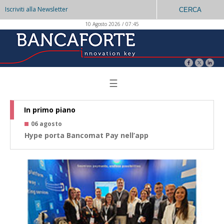
Iscriviti alla Newsletter
CERCA
10 Agosto 2026 / 07:45
☰
In primo piano
06 agosto
0
Hype porta Bancomat Pay nell’app
Co
az