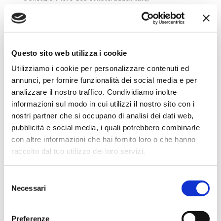
- Scontrino digitale, per la digitalizzazione delle ricevute dei
terminali POS attraverso API dedicate e comunicazione
terminale-sistema;
- Calcolo delle Merchant Fees (commissioni) in modalità
Questo sito web utilizza i cookie
MIF++ / Interchange++, dove la commissione totale
Utilizziamo i cookie per personalizzare contenuti ed
comprende i tre componenti specificati dal regolamento
della Commissione Europea o con il modello standard
annunci, per fornire funzionalità dei social media e per
(con importo fisso + percentuale, limitato dall'importo
analizzare il nostro traffico. Condividiamo inoltre
minimo e massimo);
informazioni sul modo in cui utilizzi il nostro sito con i
- Conversione dinamica di valuta sui terminali POS (DCC);
nostri partner che si occupano di analisi dei dati web,
pubblicità e social media, i quali potrebbero combinarle
- Transazioni relative a distributori automatici di
con altre informazioni che hai fornito loro o che hanno
carburante (AFD).
raccolto dal tuo utilizzo dei loro servizi.
Selezione
Per conoscere tutti i servizi di Dinit Card Services,
Necessari
vedi qui
.
del
consenso
Preferenze