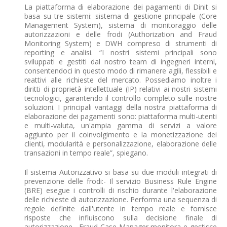
La piattaforma di elaborazione dei pagamenti di Dinit si
basa su tre sistemi: sistema di gestione principale (Core
Management System), sistema di monitoraggio delle
autorizzazioni e delle frodi (Authorization and Fraud
Monitoring System) e DWH compreso di strumenti di
reporting e analisi. “I nostri sistemi principali sono
sviluppati e gestiti dal nostro team di ingegneri interni,
consentendoci in questo modo di rimanere agili, flessibili e
reattivi alle richieste del mercato. Possediamo inoltre i
diritti di proprietà intellettuale (IP) relativi ai nostri sistemi
tecnologici, garantendo il controllo completo sulle nostre
soluzioni. I principali vantaggi della nostra piattaforma di
elaborazione dei pagamenti sono: piattaforma multi-utenti
e multi-valuta, un'ampia gamma di servizi a valore
aggiunto per il coinvolgimento e la monetizzazione dei
clienti, modularità e personalizzazione, elaborazione delle
transazioni in tempo reale”, spiegano.
Il sistema Autorizzativo si basa su due moduli integrati di
prevenzione delle frodi:- Il servizio Business Rule Engine
(BRE) esegue i controlli di rischio durante l'elaborazione
delle richieste di autorizzazione. Performa una sequenza di
regole definite dall'utente in tempo reale e fornisce
risposte che influiscono sulla decisione finale di
autorizzazione.- Fraud Case Manager monitora e gestisce