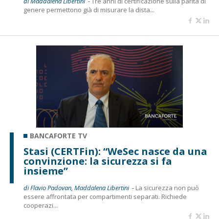
di Maddalena Libertini -
Tre anni di certificazione sulla parità di
genere permettono già di misurare la dista...
BANCAFORTE TV
Stasi (CERTFin): “WeSec nasce da una
convinzione: la sicurezza si fa
insieme”
di Flavio Padovan, Maddalena Libertini -
La sicurezza non può
essere affrontata per compartimenti separati. Richiede
cooperazi...