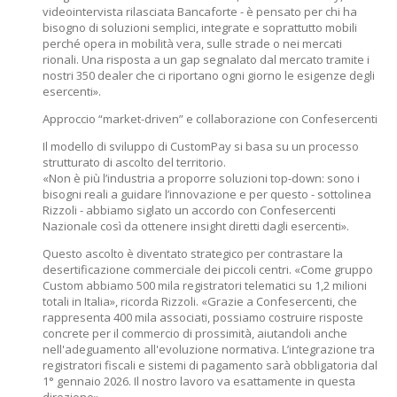
videointervista rilasciata Bancaforte - è pensato per chi ha
bisogno di soluzioni semplici, integrate e soprattutto mobili
perché opera in mobilità vera, sulle strade o nei mercati
rionali. Una risposta a un gap segnalato dal mercato tramite i
nostri 350 dealer che ci riportano ogni giorno le esigenze degli
esercenti».
Approccio “market-driven” e collaborazione con Confesercenti
Il modello di sviluppo di CustomPay si basa su un processo
strutturato di ascolto del territorio.
«Non è più l’industria a proporre soluzioni top-down: sono i
bisogni reali a guidare l’innovazione e per questo - sottolinea
Rizzoli - abbiamo siglato un accordo con Confesercenti
Nazionale così da ottenere insight diretti dagli esercenti».
Questo ascolto è diventato strategico per contrastare la
desertificazione commerciale dei piccoli centri. «Come gruppo
Custom abbiamo 500 mila registratori telematici su 1,2 milioni
totali in Italia», ricorda Rizzoli. «Grazie a Confesercenti, che
rappresenta 400 mila associati, possiamo costruire risposte
concrete per il commercio di prossimità, aiutandoli anche
nell'adeguamento all'evoluzione normativa. L’integrazione tra
registratori fiscali e sistemi di pagamento sarà obbligatoria dal
1° gennaio 2026. Il nostro lavoro va esattamente in questa