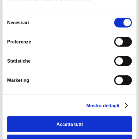
BANCAFORTE TV
Selezione
Fracassi (Multiply Group): "L’AI va
Necessari
del
progettata dentro i processi,
insieme ai controlli”
consenso
Preferenze
di Flavio Padovan, Maddalena Libertini -
I proof of concept
realizzati con l'AI funzionano. Spesso sorprendono per la
qualità ...
Statistiche
Marketing
Mostra dettagli
Accetta tutti
BANCAFORTE TV