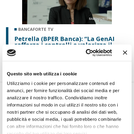
BANCAFORTE TV
Petrella (BPER Banca): “La GenAI
rafforza i controlli e valorizza il
lavoro degli analisti”
di Flavio Padovan, Maddalena Libertini -
Rendere i controlli di
secondo livello più strutturati, standardizzati e capaci di le...
Questo sito web utilizza i cookie
Utilizziamo i cookie per personalizzare contenuti ed
annunci, per fornire funzionalità dei social media e per
analizzare il nostro traffico. Condividiamo inoltre
informazioni sul modo in cui utilizzi il nostro sito con i
nostri partner che si occupano di analisi dei dati web,
pubblicità e social media, i quali potrebbero combinarle
con altre informazioni che hai fornito loro o che hanno
raccolto dal tuo utilizzo dei loro servizi.