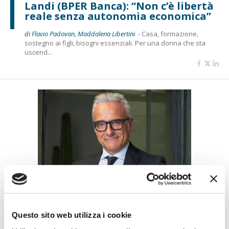
Landi (BPER Banca): “Non c’è libertà
reale senza autonomia economica”
di Flavio Padovan, Maddalena Libertini -
Casa, formazione,
sostegno ai figli, bisogni essenziali. Per una donna che sta
uscend...
BANCAFORTE TV
Giuppa (BCC Roma): “Da senzatetto
a giardinieri urbani, così l’inclusione
Questo sito web utilizza i cookie
diventa lavoro”