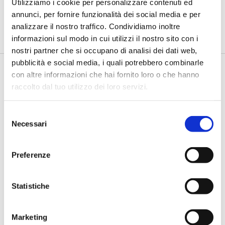
Utilizziamo i cookie per personalizzare contenuti ed
di Flavio Padovan, Maddalena Libertini -
Restituire una
annunci, per fornire funzionalità dei social media e per
possibilità di lavoro a persone senza dimora e, nello stesso
analizzare il nostro traffico. Condividiamo inoltre
tempo, c...
informazioni sul modo in cui utilizzi il nostro sito con i
nostri partner che si occupano di analisi dei dati web,
pubblicità e social media, i quali potrebbero combinarle
con altre informazioni che hai fornito loro o che hanno
raccolto dal tuo utilizzo dei loro servizi.
Selezione
Necessari
del
consenso
Preferenze
BANCAFORTE TV
Violato (Augeos): “La Loss Data
Collection deve diventare uno
Statistiche
strumento di governance”
di Flavio Padovan, Maddalena Libertini -
La Loss Data Collection
Marketing
non può più essere considerata soltanto un archivio degli