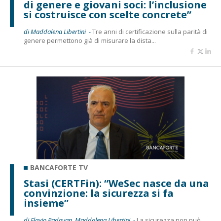
di genere e giovani soci: l’inclusione
si costruisce con scelte concrete”
di Maddalena Libertini -
Tre anni di certificazione sulla parità di
genere permettono già di misurare la dista...
BANCAFORTE TV
Stasi (CERTFin): “WeSec nasce da una
convinzione: la sicurezza si fa
insieme”
di Flavio Padovan, Maddalena Libertini -
La sicurezza non può