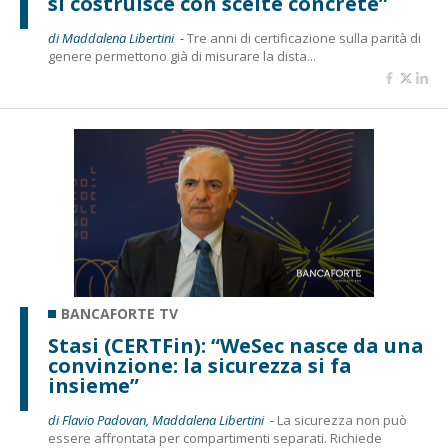
si costruisce con scelte concrete”
di Maddalena Libertini -
Tre anni di certificazione sulla parità di
genere permettono già di misurare la dista...
BANCAFORTE TV
Stasi (CERTFin): “WeSec nasce da una
convinzione: la sicurezza si fa
insieme”
di Flavio Padovan, Maddalena Libertini -
La sicurezza non può
essere affrontata per compartimenti separati. Richiede