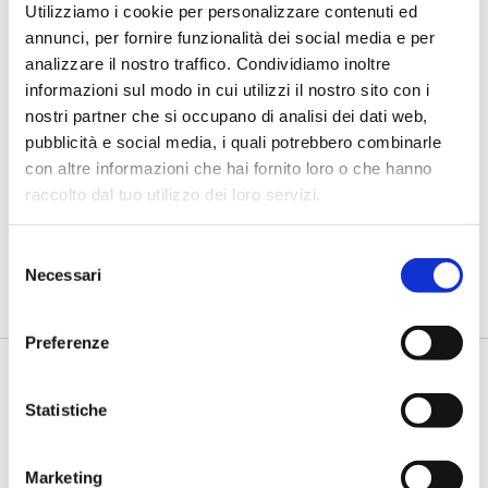
Utilizziamo i cookie per personalizzare contenuti ed
annunci, per fornire funzionalità dei social media e per
analizzare il nostro traffico. Condividiamo inoltre
informazioni sul modo in cui utilizzi il nostro sito con i
nostri partner che si occupano di analisi dei dati web,
pubblicità e social media, i quali potrebbero combinarle
BANCAFORTE TV
con altre informazioni che hai fornito loro o che hanno
Petrella (BPER Banca): “La GenAI
raccolto dal tuo utilizzo dei loro servizi.
rafforza i controlli e valorizza il
lavoro degli analisti”
Selezione
di Flavio Padovan, Maddalena Libertini -
Rendere i controlli di
Necessari
del
secondo livello più strutturati, standardizzati e capaci di le...
consenso
Preferenze
Statistiche
Marketing