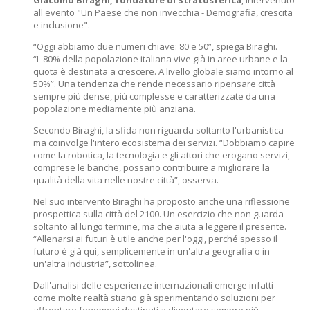
Giacomo Biraghi, fondatore di Stratosferica
, intervenuto
all'evento "Un Paese che non invecchia - Demografia, crescita
e inclusione".
“Oggi abbiamo due numeri chiave: 80 e 50”, spiega Biraghi.
“L'80% della popolazione italiana vive già in aree urbane e la
quota è destinata a crescere. A livello globale siamo intorno al
50%”. Una tendenza che rende necessario ripensare città
sempre più dense, più complesse e caratterizzate da una
popolazione mediamente più anziana.
Secondo Biraghi, la sfida non riguarda soltanto l'urbanistica
ma coinvolge l'intero ecosistema dei servizi. “Dobbiamo capire
come la robotica, la tecnologia e gli attori che erogano servizi,
comprese le banche, possano contribuire a migliorare la
qualità della vita nelle nostre città”, osserva.
Nel suo intervento Biraghi ha proposto anche una riflessione
prospettica sulla città del 2100. Un esercizio che non guarda
soltanto al lungo termine, ma che aiuta a leggere il presente.
“Allenarsi ai futuri è utile anche per l'oggi, perché spesso il
futuro è già qui, semplicemente in un'altra geografia o in
un'altra industria”, sottolinea.
Dall'analisi delle esperienze internazionali emerge infatti
come molte realtà stiano già sperimentando soluzioni per