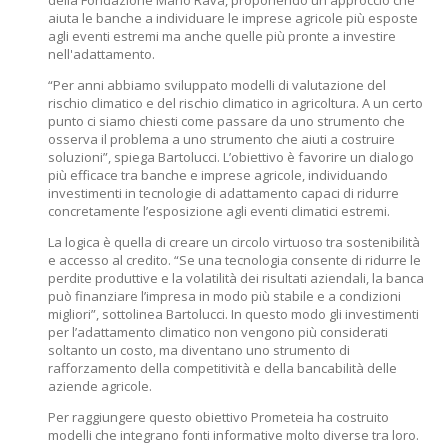
della Fondazione Mario Ravà, proponendo un approccio che
aiuta le banche a individuare le imprese agricole più esposte
agli eventi estremi ma anche quelle più pronte a investire
nell'adattamento.
“Per anni abbiamo sviluppato modelli di valutazione del
rischio climatico e del rischio climatico in agricoltura. A un certo
punto ci siamo chiesti come passare da uno strumento che
osserva il problema a uno strumento che aiuti a costruire
soluzioni”, spiega Bartolucci. L’obiettivo è favorire un dialogo
più efficace tra banche e imprese agricole, individuando
investimenti in tecnologie di adattamento capaci di ridurre
concretamente l’esposizione agli eventi climatici estremi.
La logica è quella di creare un circolo virtuoso tra sostenibilità
e accesso al credito. “Se una tecnologia consente di ridurre le
perdite produttive e la volatilità dei risultati aziendali, la banca
può finanziare l’impresa in modo più stabile e a condizioni
migliori”, sottolinea Bartolucci. In questo modo gli investimenti
per l’adattamento climatico non vengono più considerati
soltanto un costo, ma diventano uno strumento di
rafforzamento della competitività e della bancabilità delle
aziende agricole.
Per raggiungere questo obiettivo Prometeia ha costruito
modelli che integrano fonti informative molto diverse tra loro.