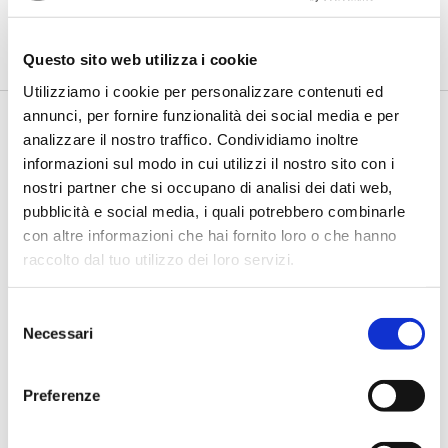
di Flavio Padovan, Maddalena Libertini -
Cambiare le parole è
relativamente semplice. Più difficile è cambiare le abitudini, l...
Questo sito web utilizza i cookie
Utilizziamo i cookie per personalizzare contenuti ed
annunci, per fornire funzionalità dei social media e per
analizzare il nostro traffico. Condividiamo inoltre
informazioni sul modo in cui utilizzi il nostro sito con i
nostri partner che si occupano di analisi dei dati web,
pubblicità e social media, i quali potrebbero combinarle
con altre informazioni che hai fornito loro o che hanno
raccolto dal tuo utilizzo dei loro servizi.
BANCAFORTE TV
Selezione
Petrella (BPER Banca): “La GenAI
Necessari
del
rafforza i controlli e valorizza il
consenso
lavoro degli analisti”
Preferenze
di Flavio Padovan, Maddalena Libertini -
Rendere i controlli di
secondo livello più strutturati, standardizzati e capaci di le...