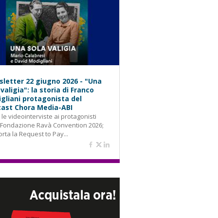
letter 22 giugno 2026 - "Una
 valigia": la storia di Franco
gliani protagonista del
ast Chora Media-ABI
: le videointerviste ai protagonisti
 Fondazione Ravà Convention 2026;
orta la Request to Pay...