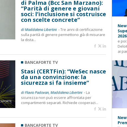
di Palma (Bcc San Marzano):
“Parità di genere e giovani
soci: l’inclusione si costruisce
con scelte concrete”
News
di Maddalena Libertini -
Tre anni di certificazione
Supe
sulla parità di genere permettono già di misurare
2026
la dista...
e poi
Deloi
ai pa
BANCAFORTE TV
Stasi (CERTFin): “WeSec nasce
da una convinzione: la
sicurezza si fa insieme”
di Flavio Padovan, Maddalena Libertini -
La
sicurezza non può essere affrontata per
compartimenti separati. Richiede cooperazi...
News
Prem
BANCAFORTE TV