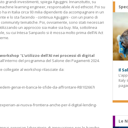
sto grandi investimenti, spiega Aguggini. Innanzitutto, su
Spec
 machine learning engineer, responsabile AI ed ethicist. Poi su
 ha in Italia circa 93 milia dipendenti da accompagnare in un
te e lo sta facendo - continua Aguggini - con un piano di
community tematiche. Poi, ovviamente, sono stati necessari
 utilizzando un approccio sia make sia buy. Ma, sottolinea
ole, su cui Intesa Sanpaolo si è mossa molto prima dell’AI Act
terne.
workshop
"
L’utilizzo dell'AI nei processi di digital
all'interno del programma del Salone dei Pagamenti 2024.
e collegate al workshop rilasciate da:
Il S
L’app
Italy
paga
credem-genai-in-banca-le-sfide-da-affrontare-RB102667i
xperian-ai-nuova-frontiera-anche-per-il-digital-lending-
Le N
-genai-experian-laboratorio-di-innovazione-per-le-banche-