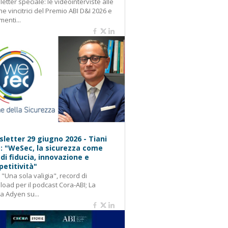
etter speciale: le videointerviste alle
e vincitrici del Premio ABI D&I 2026 e
menti...
letter 29 giugno 2026 - Tiani
): "WeSec, la sicurezza come
 di fiducia, innovazione e
etitività"
: "Una sola valigia", record di
oad per il podcast Cora-ABI; La
ca Adyen su...