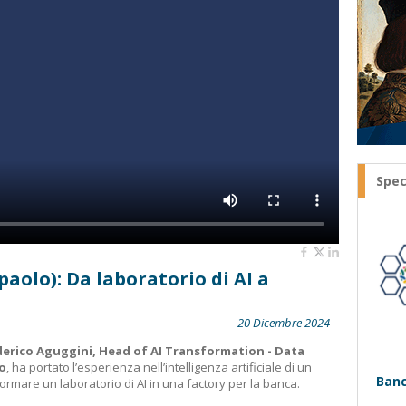
Spec
aolo): Da laboratorio di AI a
20 Dicembre 2024
erico Aguggini, Head of AI Transformation - Data
lo
, ha portato l’esperienza nell’intelligenza artificiale di un
Banc
ormare un laboratorio di AI in una factory per la banca.