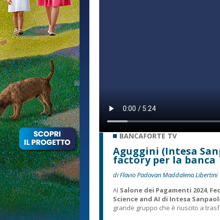
BANCAFORTE TV
Aguggini (Intesa Sanp
factory per la banca
di Flavio Padovan Maddalena Libertini
Al
Salone dei Pagamenti 2024
,
Fed
Science and AI di Intesa Sanpao
grande gruppo che è riuscito a trasf