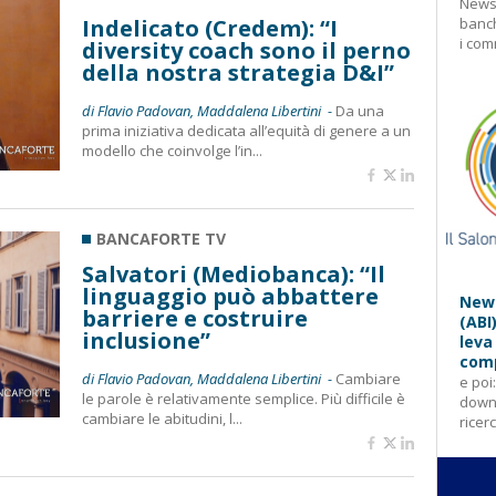
Newsl
Indelicato (Credem): “I
banch
i com
diversity coach sono il perno
della nostra strategia D&I”
di Flavio Padovan, Maddalena Libertini -
Da una
prima iniziativa dedicata all’equità di genere a un
modello che coinvolge l’in...
BANCAFORTE TV
Salvatori (Mediobanca): “Il
linguaggio può abbattere
News
barriere e costruire
(ABI
inclusione”
leva
comp
di Flavio Padovan, Maddalena Libertini -
Cambiare
e poi
le parole è relativamente semplice. Più difficile è
downl
cambiare le abitudini, l...
ricer