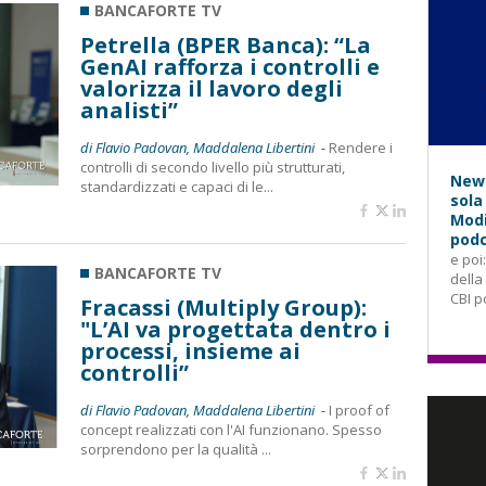
BANCAFORTE TV
Petrella (BPER Banca): “La
GenAI rafforza i controlli e
valorizza il lavoro degli
analisti”
di Flavio Padovan, Maddalena Libertini -
Rendere i
controlli di secondo livello più strutturati,
News
standardizzati e capaci di le...
sola
Modi
podc
e poi
BANCAFORTE TV
della
CBI p
Fracassi (Multiply Group):
"L’AI va progettata dentro i
processi, insieme ai
controlli”
di Flavio Padovan, Maddalena Libertini -
I proof of
concept realizzati con l'AI funzionano. Spesso
sorprendono per la qualità ...