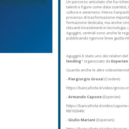
Un percorso articolato che ha richie
talenti e figure come data scientist,
cultura e awarness: Intesa Sanpaolo
processo di trasformazione importan
formazione dedicata, ma anche con 
rilevanti investimenti in tecnologia,
Aguggini, centrali sono anche le reg
pubblicando rigorose linee guida in
Aguggini è stato uno dei relatori del
lending
" organizzato da
Experian
Guarda anche le altre videointervist
-
Piergiorgio Grossi
(Credem)
https://bancaforte.it/video/grossi-
-
Armando Capone
(Experian)
https://bancaforte.it/video/capone-e
RB102649c
-
Giulio Mariani
(Experian):
https://bancaforte.it/video/mariani